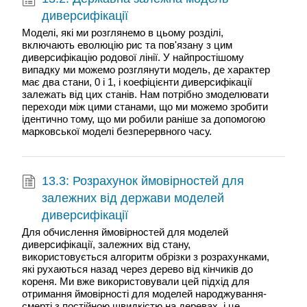
диверсифікації
Моделі, які ми розглянемо в цьому розділі,
включають еволюцію рис та пов'язану з цим
диверсифікацію родової лінії. У найпростішому
випадку ми можемо розглянути модель, де характер
має два стани, 0 і 1, і коефіцієнти диверсифікації
залежать від цих станів. Нам потрібно змоделювати
переходи між цими станами, що ми можемо зробити
ідентично тому, що ми робили раніше за допомогою
марковської моделі безперервного часу.
13.3: Розрахунок ймовірностей для
залежних від держави моделей
диверсифікації
Для обчислення ймовірностей для моделей
диверсифікації, залежних від стану,
використовується алгоритм обрізки з розрахунками,
які рухаються назад через дерево від кінчиків до
кореня. Ми вже використовували цей підхід для
отримання ймовірності для моделей народжування-
смерті з постійною швидкістю на деревах, і це