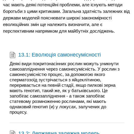
час мають деякі потенційні проблеми, але існують методи
боротьби з цими критиками. Загальна здатність залежних від
держави моделей пояснювати широкі закономірності
еволюційних змін ще належить визначити, але є
перспективним напрямком для майбутніх досліджень.
13.1: Еволюція самонесумісності
Деякі види покритонасінних рослин можуть уникнути
самозапліднення через самонесумісність. У рослин з
самонесумісністю процес, за допомогою якого
сперматозоїд зустрічається з яйцеклітиною,
переривається на певній стадії, якщо пилкові зерна
мають генотип, такий же, як у батьківського. Це
запобігає самозапліднення - а також запобігає
статевому розмноженню рослинами, які мають
однаковий генотип (и) у локусах, залучених до
процесу.
13.2: Державна залежна модель