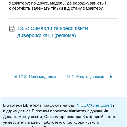
характеру; по-друге, модель, де народжуваність і
смертність залежать тільки від стану характеру.
13.S: Символи та коефіцієнти
диверсифікації (резюме)
12.S: Поза моделями народження-смерті (резюме)
13.1: Еволюція самонесумісності
Бібліотеки LibreTexts працюють на базі
NICE CXone Expert
і
підтримуються Пілотним проектом відкритих підручників
Департаменту освіти, Офісом проректора Каліфорнійського
університету в Девісі, Бібліотекою Каліфорнійського