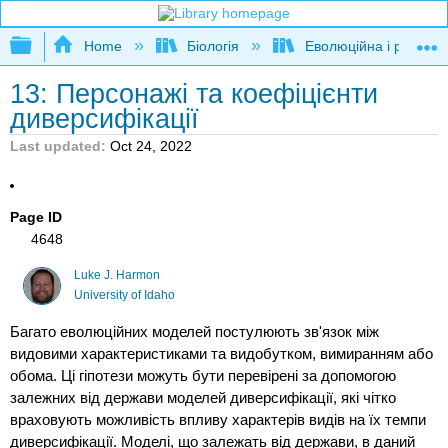
Expand/collapse global hierarchy
Home
Біологія
Еволюційна і розвива
13: Персонажі та коефіцієнти
диверсифікації
Last updated
Oct 24, 2022
Page ID
4648
Luke J. Harmon
University of Idaho
Багато еволюційних моделей постулюють зв'язок між
видовими характеристиками та видобутком, вимиранням або
обома. Ці гіпотези можуть бути перевірені за допомогою
залежних від держави моделей диверсифікації, які чітко
враховують можливість впливу характерів видів на їх темпи
диверсифікації. Моделі, що залежать від держави, в даний