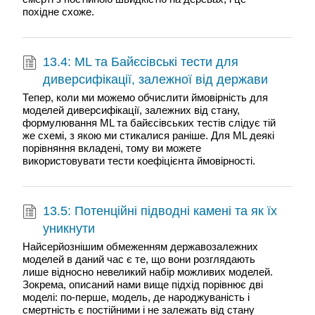
похідне схоже.
13.4: ML та Байєсівські тести для
диверсифікації, залежної від держави
Тепер, коли ми можемо обчислити ймовірність для
моделей диверсифікації, залежних від стану,
формулювання ML та байєсівських тестів слідує тій
же схемі, з якою ми стикалися раніше. Для ML деякі
порівняння вкладені, тому ви можете
використовувати тести коефіцієнта ймовірності.
13.5: Потенційні підводні камені та як їх
уникнути
Найсерйознішим обмеженням державозалежних
моделей в даний час є те, що вони розглядають
лише відносно невеликий набір можливих моделей.
Зокрема, описаний нами вище підхід порівнює дві
моделі: по-перше, модель, де народжуваність і
смертність є постійними і не залежать від стану