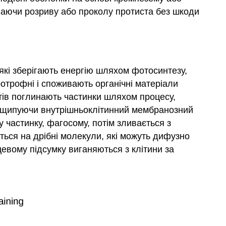
ігаючи розриву або проколу протиста без шкоди
кі зберігають енергію шляхом фотосинтезу,
ротрофні і споживають органічні матеріали
стів поглинають частинки шляхом процесу,
відщипуючи внутрішньоклітинний мембранозний
у частинку, фагосому, потім зливається з
ється на дрібні молекули, які можуть дифузно
цевому підсумку виганяються з клітини за