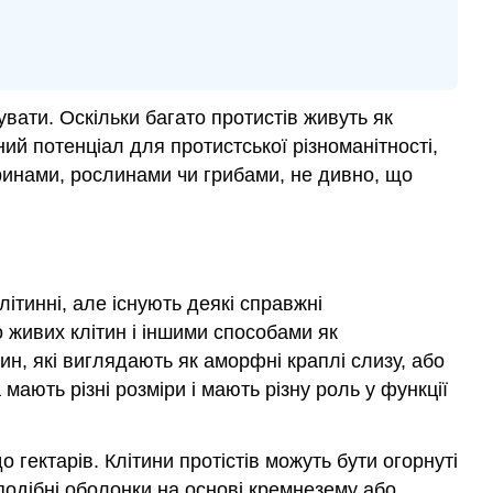
увати. Оскільки багато протистів живуть як
ний потенціал для протистської різноманітності,
варинами, рослинами чи грибами, не дивно, що
літинні, але існують деякі справжні
о живих клітин і іншими способами як
ин, які виглядають як аморфні краплі слизу, або
 мають різні розміри і мають різну роль у функції
 гектарів. Клітини протістів можуть бути огорнуті
одібні оболонки на основі кремнезему або