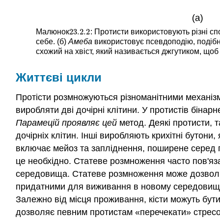
23.2.
2
Малюнок
: Протисти використовують різні с
23.2.
2
себе. (б)
Амеба
використовує псевдоподію, подібну
схожий на хвіст, який називається джгутиком, щоб
Життєві цикли
Протісти розмножуються різноманітними механіз
виробляти дві дочірні клітини. У протистів бінарн
Парамецій проявляє цей
метод. Деякі протисти, 
дочірніх клітин. Інші виробляють крихітні бутони
включає мейоз та запліднення, поширене серед пр
це необхідно. Статеве розмноження часто пов'яз
середовища. Статеве розмноження може дозволити
придатними для виживання в новому середовищі. 
Залежно від місця проживання, кісти можуть бут
дозволяє певним протистам «перечекати» стресо