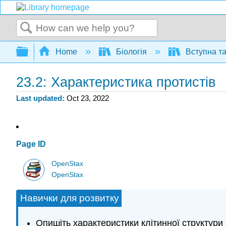
Search
Expand/collapse global hierarchy
Home
Біологія
Вступна та
23.2: Характеристика протистів
Last updated
Oct 23, 2022
Page ID
OpenStax
OpenStax
Навички для розвитку
Опишіть характеристики клітинної структури 