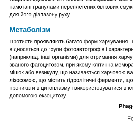
намотані
гранулами
переплетених білкових смужо
для його діапазону руху.
Метаболізм
Протисти проявляють багато форм харчування і 
відносяться до групи фотоавтотрофів і характери
(наприклад, інші організми) для отримання харчу
званого фагоцитозом, при якому клітинна мембра
мішок або везикулу, що називається харчовою ва
лізосомою, що містить гідролітичні ферменти, щ
проникати в цитоплазму і використовуватися в кл
допомогою екзоцитозу.