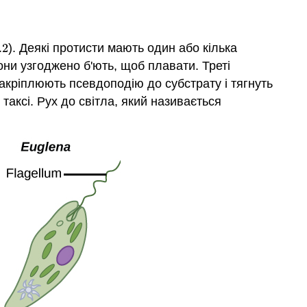
.
2
). Деякі протисти мають один або кілька
.
2
они узгоджено б'ють, щоб плавати. Треті
акріплюють псевдоподію до субстрату і тягнуть
таксі. Рух до світла, який називається