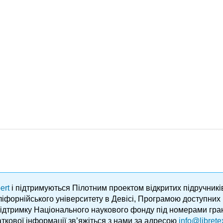
ert
і підтримуються Пілотним проектом відкритих підручник
аліфорнійського університету в Девісі, Програмою доступни
підтримку Національного наукового фонду під номерами гра
ткової інформації зв’яжіться з нами за адресою
info@librete