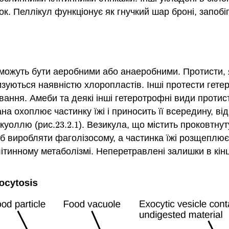
к. Пеллікул функціонує як гнучкий шар броні, запоб
можуть бути аеробними або анаеробними. Протисти, я
зуються наявністю хлоропластів. Інші протести гете
вання. Амеби та деякі інші гетеротрофні види проти
на охоплює частинку їжі і приносить її всередину, 
куоллю (рис.
23.2.
1
). Везикула, що містить проковтнут
23.2.
1
об виробляти
фаголізосому
, а частинка їжі розщеплю
ітинному метаболізмі. Неперетравлені залишки в кін