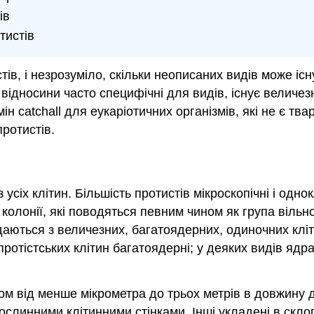
ів
тистів
ів, і незрозуміло, скільки неописаних видів може існ
 відносини часто специфічні для видів, існує величез
мін catchall для еукаріотичних організмів, які не є т
ротистів.
усіх клітин. Більшість протистів мікроскопічні і однок
 колонії, які поводяться певним чином як група вільн
даються з величезних, багатоядерних, одиночних кліт
ротістських клітин багатоядерні; у деяких видів ядра
м від менше мікрометра до трьох метрів в довжину до
линними клітинними стінками. Інші укладені в склоп