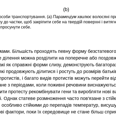
пособи транспортування. (а)
Парамеціум хвилює
волосяні при
 до частки, щоб закріпити себе на твердій поверхні і витягн
 просунути себе.
мами. Більшість проходять певну форму безстатевого
е ділення можна розділити на поперечне або поздовжнє
такі як справжні форми слизу, демонструють багатораз
, які продовжують ділитися і ростуть до розмірів бат
отистів, і багато видів протистів можуть перейти в
ане з періодами, коли поживні речовини виснажують
 протесту рекомбінувати гени та виробляти нові вар
Однак статеве розмноження часто пов'язане з стійки
и особливо стійкими до перепадів температур, висушу
ві фактори, поки їх середовище не стане більш спр