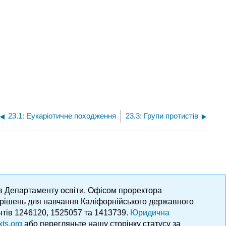
23.1: Еукаріотичне походження
23.3: Групи протистів
ів Департаменту освіти, Офісом проректора
х рішень для навчання Каліфорнійського державного
нтів 1246120, 1525057 та 1413739.
Юридична
xts.org
або перегляньте нашу сторінку статусу за