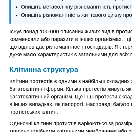
Опишіть метаболічну різноманітність протист
Опишіть різноманітність життєвого циклу про
Існує понад 100 000 описаних живих видів протист
комменсали або паразити в інших організмах, і ці
що відповідає різноманітності господарів. Як тер
дуже мало характеристик є загальними для всіх п
Клітинна структура
Клітини протестів є одними з найбільш складних з 
багатоклітинні форми. Кілька протестів живуть як
багатоклітинний організм. Ще інші протести скла
в інших випадках, як папороті. Насправді багато п
протістських клітин.
Одиночні клітини протистів варіюються за розміро
твариноподібними клітинними мембранами або рос