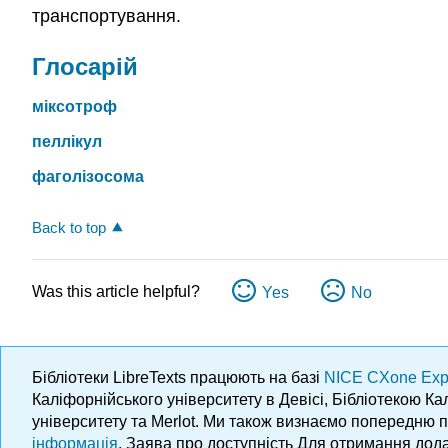
транспортування.
Глосарій
міксотроф
пеллікул
фаголізосома
Back to top
Was this article helpful?
Yes
No
Бібліотеки LibreTexts працюють на базі
NICE CXone Exp
Каліфорнійського університету в Девісі, Бібліотекою К
університету та Merlot. Ми також визнаємо попередню 
інформація
. Заява про доступність Для отримання дода