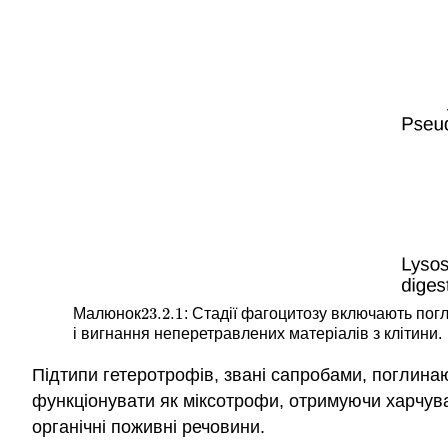
23.2.
1
Малюнок
: Стадії фагоцитозу включають погл
23.2.
1
і вигнання неперетравлених матеріалів з клітини.
Підтипи гетеротрофів, звані сапробами, поглинаю
функціонувати як
міксотрофи
, отримуючи харчув
органічні поживні речовини.