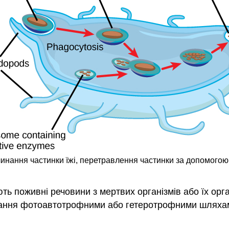
инання частинки їжі, перетравлення частинки за допомогою 
ть поживні речовини з мертвих організмів або їх орга
ання фотоавтотрофними або гетеротрофними шляхами,