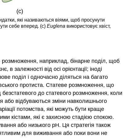
датки, які називаються віями, щоб просунути
ути себе вперед. (c)
Euglena
використовує хвіст,
 розмноження, наприклад, бінарне поділ, щоб
, в залежності від осі орієнтації; іноді
ове поділ і одночасно діляться на багато
ьківського протиста. Статеве розмноження, що
ід безстатевого до статевого розмноження, коли
ся або відбуваються зміни навколишнього
іації потомства, які можуть бути краще
ми кістами, які є захисною стадією спокою.
вання або низького рН. Ця стратегія також
иятливим для виживання або поки вони не