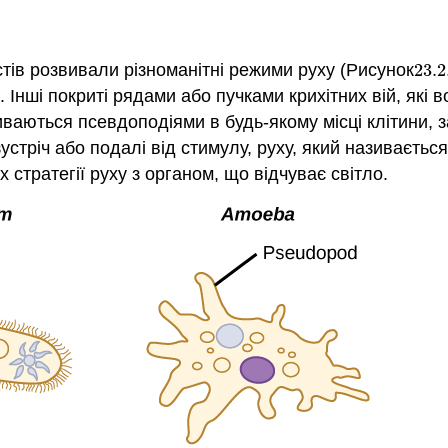
истів розвивали різноманітні режими руху (Рисунок
23.2
23.2
Інші покриті рядами або пучками крихітних вій, які в
ваються псевдоподіями в будь-якому місці клітини, з
стріч або подалі від стимулу, руху, який називається 
стратегії руху з органом, що відчуває світло.