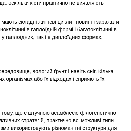
а, оскільки кісти практично не виявляють
 мають складні життєві цикли і повинні заражати
ноклітинні в гаплоїдній формі і багатоклітинні в
к у гаплоїдних, так і в диплоїдних формах,
редовище, вологий ґрунт і навіть сніг. Кілька
х організмах або їх відходах і сприяють їх
ти тому, що є штучною асамблеєю філогенетично
уктивних стратегій, практично всі можливі типи
нізми використовують різноманітні структури для