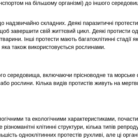
нспортом на більшому організмі) до іншого середовищ
о надзвичайно складних. Деякі паразитичні протести
 щоб завершити свій життєвий цикл. Деякі протисти од
тварини. Інші протести мають багатоклітинні стадії я
, яка також використовується рослинами.
го середовища, включаючи прісноводне та морське се
 або рослини. Кілька видів протистів живуть на мертви
ологічними та екологічними характеристиками, почас
ізноманітні клітинні структури, кілька типів репрод
ьшість одноклітинних протестів рухливі, але ці орга