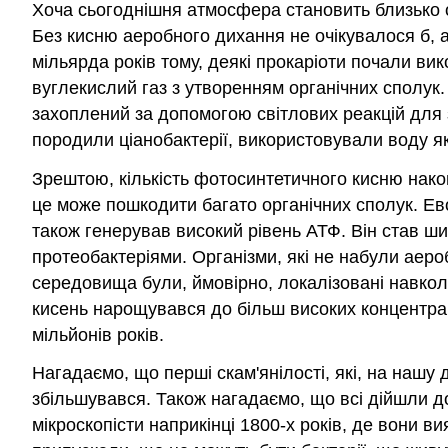
Хоча сьогоднішня атмосфера становить близько о
Без кисню аеробного дихання не очікувалося б, а
мільярда років тому, деякі прокаріоти почали ви
вуглекислий газ з утворенням органічних сполук.
захоплений за допомогою світлових реакцій для 
породили ціанобактерії, використовували воду 
Зрештою, кількість фотосинтетичного кисню нако
це може пошкодити багато органічних сполук. Ево
також генерував високий рівень АТФ. Він став шир
протеобактеріями. Організми, які не набули аер
середовища були, ймовірно, локалізовані навколо 
кисень нарощувався до більш високих концентраці
мільйонів років.
Нагадаємо, що перші скам'янілості, які, на нашу 
збільшувався. Також нагадаємо, що всі дійшли до
мікроскопісти наприкінці 1800-х років, де вони в