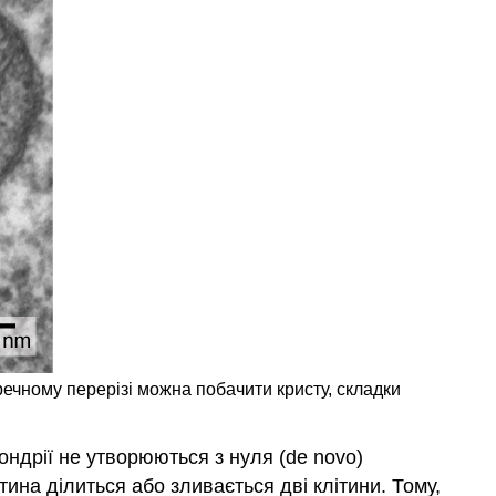
еречному перерізі можна побачити кристу, складки
ондрії не утворюються з нуля (de novo)
ина ділиться або зливається дві клітини. Тому,