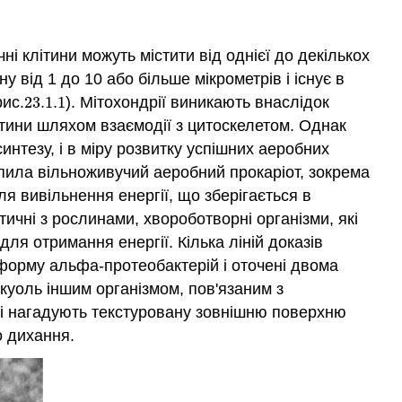
чні клітини можуть містити від однієї до декількох
 від 1 до 10 або більше мікрометрів і існує в
рис.
23.1.
1
). Мітохондрії виникають внаслідок
23.1.
1
ітини шляхом взаємодії з цитоскелетом. Однак
нтезу, і в міру розвитку успішних аеробних
опила вільноживучий аеробний прокаріот, зокрема
 вивільнення енергії, що зберігається в
тичні з рослинами, хвороботворні організми, які
ля отримання енергії. Кілька ліній доказів
ь форму альфа-протеобактерій і оточені двома
куоль іншим організмом, пов'язаним з
кі нагадують текстуровану зовнішню поверхню
о дихання.