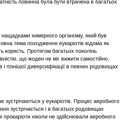
датність повинна була бути втрачена в багатьох
 є нащадками химерного організму, який був
оловна тема походження еукаріотів відома як
ть користь. Протягом багатьох поколінь
овністю, що жоден не міг вижити самостійно.
в і пізнішої диверсифікації в певних родовищах
 не зустрічаються у еукаріотів. Процес аеробного
хання зустрічається і в багатьох родовищах
бні прокаріоти ніколи не здійснювали аеробного