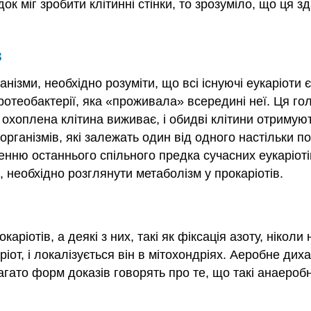
ок міг зробити клітинні стінки, то зрозуміло, що ця з
в
анізми, необхідно розуміти, що всі існуючі еукаріоти
протеобактерії, яка «проживала» всередині неї. Ця г
о охоплена клітина виживає, і обидві клітини отримую
організмів, які залежать один від одного настільки п
енню останнього спільного предка сучасних еукаріоті
, необхідно розглянути метаболізм у прокаріотів.
ріотів, а деякі з них, такі як фіксація азоту, ніколи
ріот, і локалізується він в мітохондріях. Аеробне ди
і багато форм доказів говорять про те, що такі анаеро