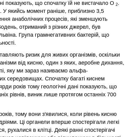
дані показують, що спочатку їй не вистачало O
.
2
. У якийсь момент раніше, приблизно 3,5
ення анаболічних процесів, які зменшують
Водень, отриманий з різних джерел, був
львіна. Група грамнегативних бактерій, що
ності.
тавляють ризик для живих організмів, оскільки
анізми від кисню, один з яких, аеробне дихання,
упі, яку ми зараз називаємо альфа-
вих середовищах. Спочатку багаті киснем
ярди років тому геологічні дані показують, що
ніх рівнів, виник лише протягом останніх 700
років, тому вони з'явилися, коли рівень кисню
дріями. Ці органели вперше спостерігали легкі
, рухалися в клітці. Деякі ранні спостерігачі