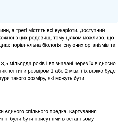
ини, а треті містять всі еукаріоти. Доступний
кожної з цих родовищ, тому цілком можливо, що
днак порівняльна біологія існуючих організмів та
,5 мільярда років і впізнавані через їх відносно
икі клітини розміром 1 або 2 мкм, і їх важко буде
ури такого розміру, які можуть бути
дки єдиного спільного предка. Картування
инні були бути присутніми в останньому