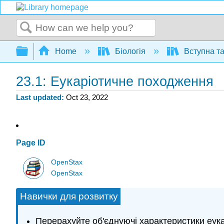
Search
Expand/collapse global hierarchy
Home
Біологія
Вступна та
23.1: Еукаріотичне походження
Last updated
Oct 23, 2022
Page ID
OpenStax
OpenStax
Навички для розвитку
Перерахуйте об'єднуючі характеристики еука