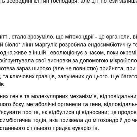
ть всередині клітин господаря, але ці гіпотези зали
ітті, стало зрозуміло, що мітохондрії - це органели
й біолог Лінн Маргуліс розробила
ендосимбіотичну т
одна живе в іншій і еволюціонує з часом, поки окремі 
і обґрунтувала свої висновки за допомогою мікробіоло
потеза зараз широко (але не повністю) прийнята, пр
, та ключових гравців, залучених до цього. Ще багат
ів.
их генів та молекулярних механізмів, відповідальних
шого боку, метаболічні органели та гени, відповідальн
'ясувати про те, як відбулися ці відносини; це про
симбіотична подія, яка призвела до мітохондрій до чи
таннього спільного предка еукаріотів.