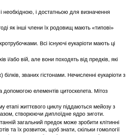
і необхідною, і достатньою для визначення
тоді як інші члени їх родовищ мають «типові»
кротрубочками. Всі існуючі еукаріоти мають ці
ів і/або вій, але вони походять від предків, які
 білків, званих гістонами. Нечисленні еукаріоти з
а допомогою елементів цитоскелета. Мітоз
ому етапі життєвого циклу піддаються мейозу з
 разом, створюючи диплоїдне ядро зиготи.
танній загальний предок може зробити клітинні
тів та їх розвиток, щоб знати, скільки гомології