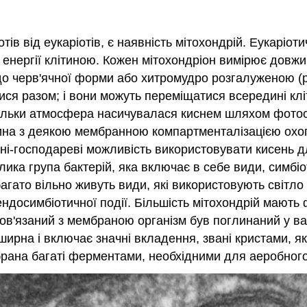
ів від еукаріотів, є наявність мітохондрій. Еукаріоти
енергії клітиною. Кожен мітохондріон вимірює довжину
 до черв'ячної форми або хитромудро розгалуженою (
тися разом; і вони можуть переміщатися всередині кл
кільки атмосфера насичувалася киснем шляхом фотоси
літина з деякою мембранною компартменталізацією ох
і-господареві можливість використовувати кисень для
ика група бактерій, яка включає в себе види, симбіо
гато вільно живуть види, які використовують світло д
 ендосимбіотичної події. Більшість мітохондрій мают
ов'язаний з мембраною організм був поглинаний у ва
ирна і включає значні вкладення, звані кристами, я
брана багаті ферментами, необхідними для аеробног