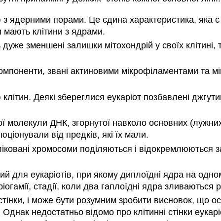
 з ядерними порами. Це єдина характеристика, яка є 
и мають клітини з ядрами.
 дуже зменшені залишки мітохондрій у своїх клітині, 
компоненти, звані актиновими мікрофіламентами та мі
ю клітин. Деякі збереглися еукаріот позбавлені джгутик
ї молекули ДНК, згорнутої навколо основних (лужних)
юціонували від предків, які їх мали.
пліковані хромосоми поділяються і відокремлюються з
ний для еукаріотів, при якому диплоїдні ядра на одн
огамії, стадії, коли два гаплоїдні ядра зливаються
тінки, і може бути розумним зробити висновок, що ос
 Однак недостатньо відомо про клітинні стінки еукаріо