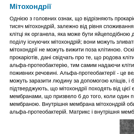
Мітохондрії
Однією з головних ознак, що відрізняють прокаріот
тисяч мітохондрій, залежно від рівня споживання 
клітці як органела, яка може бути яйцеподібною
поділу існуючих мітохондрій; вони можуть злива
мітохондрії не можуть вижити поза клітиною. Ос
прокаріотів, дані свідчать про те, що родова к
альфа-протеобактерію, тим самим надаючи клітин
поживних речовині. Альфа-протеобактерії - це вел
можуть заразити людину за допомогою кліщів, і ба
підтверджують, що мітохондрії походять від цієї
мембранами, що призвело б до того, коли один п
мембраною. Внутрішня мембрана мітохондрій обш
альфа-протеобактерій. Матрикс і внутрішня мем