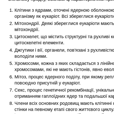
Клітини з ядрами, оточені ядерною оболонкою
організму як еукаріот. Всі збереглися еукаріот
Мітохондрії. Деякі збереглися еукаріоти мають
мітохондрії.
Цитоскелет, що містить структурні та рухливі 
цитоскелетні елементи.
Джгутики і вії, органели, пов'язані з рухливіст
володіли ними.
Хромосоми, кожна з яких складається з лінійно
хромосомами, які не мають гістонів, явно евол
Мітоз, процес ядерного поділу, при якому ре
повсюдно присутній у еукаріот.
Секс, процес генетичної рекомбінації, унікаль
отриманням гаплоїдних ядер та подальшої карі
Члени всіх основних родовищ мають клітинні с
стінки на певному етапі свого життєвого циклу.