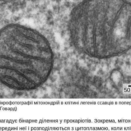
мікрофотографії мітохондрій в клітині легенів ссавців в поп
 Говард)
агадує бінарне ділення у прокаріотів. Зокрема, мітох
едині неї і розподіляються з цитоплазмою, коли кліт