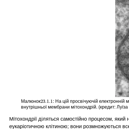
23.1.
1
Малюнок
: На цій просвічуючій електронній 
23.1.
1
внутрішньої мембрани мітохондрій. (кредит: Луїза
Мітохондрії діляться самостійно процесом, який н
еукаріотичною клітиною; вони розмножуються всер