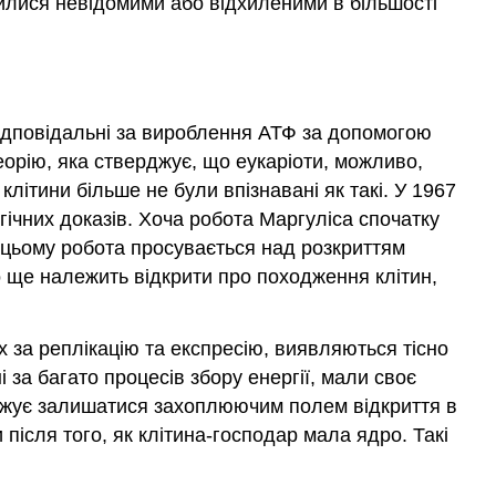
шилися невідомими або відхиленими в більшості
, відповідальні за вироблення АТФ за допомогою
еорію
, яка стверджує, що еукаріоти, можливо,
клітини більше не були впізнавані як такі. У 1967
гічних доказів. Хоча робота Маргуліса спочатку
и цьому робота просувається над розкриттям
о ще належить відкрити про походження клітин,
 за реплікацію та експресію, виявляються тісно
і за багато процесів збору енергії, мали своє
довжує залишатися захоплюючим полем відкриття в
 після того, як клітина-господар мала ядро. Такі