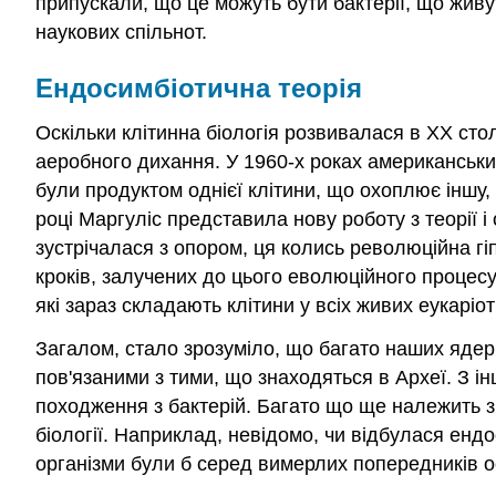
припускали, що це можуть бути бактерії, що живу
наукових спільнот.
Ендосимбіотична теорія
Оскільки клітинна біологія розвивалася в ХХ стол
аеробного дихання. У 1960-х роках американськи
були продуктом однієї клітини, що охоплює іншу, 
році Маргуліс представила нову роботу з теорії 
зустрічалася з опором, ця колись революційна гі
кроків, залучених до цього еволюційного процесу
які зараз складають клітини у всіх живих еукаріот
Загалом, стало зрозуміло, що багато наших ядерн
пов'язаними з тими, що знаходяться в Археї. З ін
походження з бактерій. Багато що ще належить з
біології. Наприклад, невідомо, чи відбулася ендо
організми були б серед вимерлих попередників ос