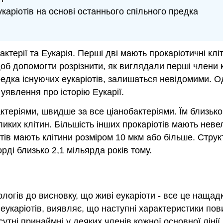
каріотів на основі останнього спільного предка
актерії та Еукарія. Перші дві мають прокаріотичні кліт
об допомогти розрізнити, як виглядали перші члени 
предка існуючих еукаріотів, залишаться невідомими. О
явлення про історію Еукарії.
теріями, швидше за все ціанобактеріями. Їм близько 3
ликих клітин. Більшість інших прокаріотів мають невел
отів мають клітини розміром 10 мкм або більше. Структ
рді близько 2,1 мільярда років тому.
ологів до висновку, що живі еукаріоти - все це наща
 еукаріотів, виявляє, що наступні характеристики пов
утні принаймні у деяких членів кожної основної лінії.