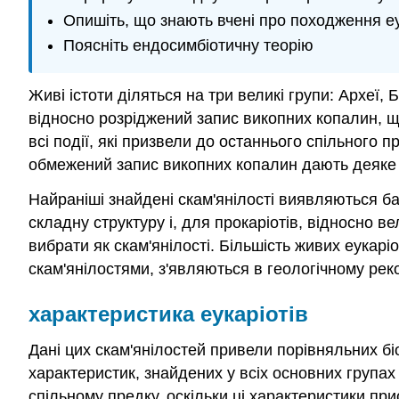
Опишіть, що знають вчені про походження еу
Поясніть ендосимбіотичну теорію
Живі істоти діляться на три великі групи: Археї, Б
відносно розріджений запис викопних копалин, щ
всі події, які призвели до останнього спільного 
обмежений запис викопних копалин дають деяке у
Найраніші знайдені скам'янілості виявляються бак
складну структуру і, для прокаріотів, відносно ве
вибрати як скам'янілості. Більшість живих еукарі
скам'янілостями, з'являються в геологічному реко
характеристика еукаріотів
Дані цих скам'янілостей привели порівняльних бі
характеристик, знайдених у всіх основних групах
спільному предку, оскільки ці характеристики прис