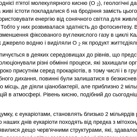
днієї п'ятої молекулярного кисню (O
), геологічні 
2
 живі істоти покладалися б на бродіння замість цього
користовувати енергію від сонячного світла для живл
 Тобто у них розвивалася здатність до фотосинтезу. 
зменшення фіксованого вуглекислого газу в циклі Ка
як джерело водню і виділяли O
як продукт життєдіяль
2
пичується в деяких середовищах до рівнів, що предс
люціонували різні обмінні процеси, які захищали орг
око присутнім серед прокаріотів, в тому числі і в гр
обного дихання, повинні були залишатися в безкисне
місць, де діяли ціанобактерії, але приблизно 2 міль
й в атмосфері. Рівень кисню, подібний до сьогодніш
думку, є еукаріотами, становлять близько 2 мільярдів 
 наших днів еукаріоти походять від предка з мітохон
иявилися дещо черв'ячними структурами, які, здавалося