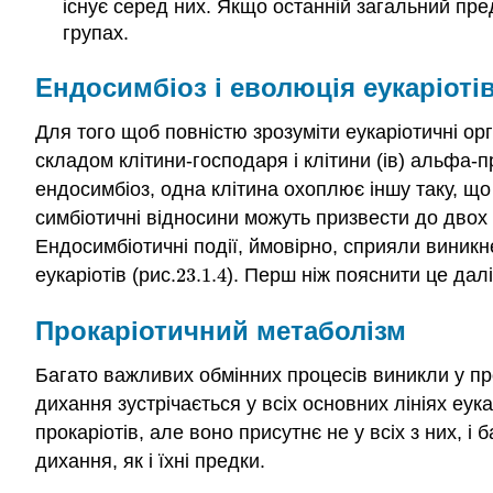
існує серед них. Якщо останній загальний пред
групах.
Ендосимбіоз і еволюція еукаріоті
Для того щоб повністю зрозуміти еукаріотичні орг
складом клітини-господаря і клітини (ів) альфа-
ендосимбіоз
, одна клітина охоплює іншу таку, щ
симбіотичні відносини можуть призвести до двох 
Ендосимбіотичні події, ймовірно, сприяли виникн
еукаріотів (рис.
23.1.
4
). Перш ніж пояснити це далі
23.1.
4
Прокаріотичний метаболізм
Багато важливих обмінних процесів виникли у прока
дихання зустрічається у всіх основних лініях еука
прокаріотів, але воно присутнє не у всіх з них, 
дихання, як і їхні предки.