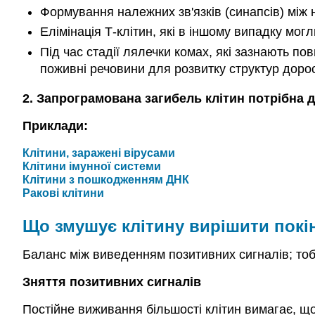
Формування належних зв'язків (синапсів) між
Елімінація Т-клітин, які в іншому випадку мог
Під час стадії лялечки комах, які зазнають п
поживні речовини для розвитку структур доро
2. Запрограмована загибель клітин потрібна д
Приклади:
Клітини, заражені вірусами
Клітини імунної системи
Клітини з пошкодженням ДНК
Ракові клітини
Що змушує клітину вирішити покі
Баланс між виведенням позитивних сигналів; то
Зняття позитивних сигналів
Постійне виживання більшості клітин вимагає, щ