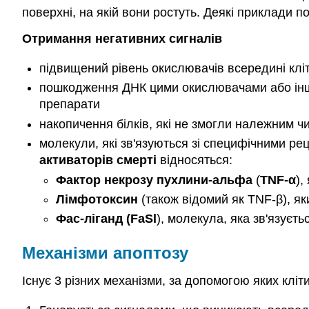
поверхні, на якій вони ростуть. Деякі приклади по
Отримання негативних сигналів
підвищений рівень окислювачів всередині клі
пошкодження ДНК цими окислювачами або іншим
препарати
накопичення білків, які не змогли належним ч
молекули, які зв'язуються зі специфічними рец
активаторів смерті
відносяться:
Фактор некрозу пухлини-альфа
(
TNF-α
),
Лімфотоксин
(також відомий як TNF-β), як
Фас-ліганд
(FaSl
), молекула, яка зв'язуєт
Механізми апоптозу
Існує 3 різних механізми, за допомогою яких клі