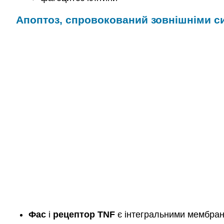
Апоптоз, спровокований зовнішніми с
Фас
і
рецептор TNF
є інтегральними мембран