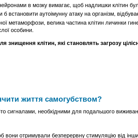
 нейронами в мозку вимагає, щоб надлишки клітин бул
ли б встановити аутоімунну атаку на організм, відбув
овної метаморфози, велика частина клітин личинки ги
слої особини.
ля знищення клітин, які становлять загрозу цілісн
нчити життя самогубством?
бто сигналами, необхідними для подальшого виживанн
об вони отримували безперервну стимуляцію від інши