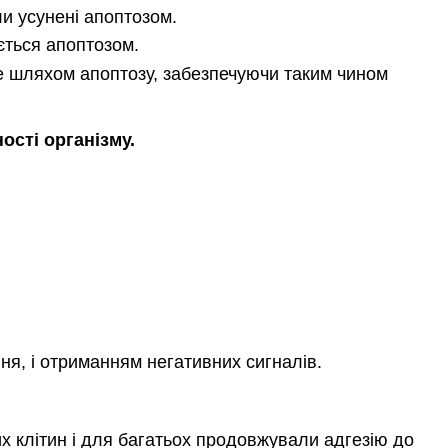
и усунені апоптозом.
ається апоптозом.
не шляхом апоптозу, забезпечуючи таким чином
ості організму.
я, і отриманням негативних сигналів.
х клітин і для багатьох продовжували адгезію до