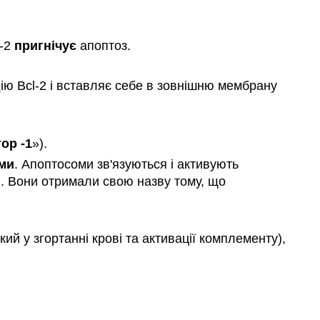
l-2
пригнічує
апоптоз.
дію Bcl-2 і вставляє себе в зовнішню мембрану
ор -1
»).
ми
. Апоптосоми зв'язуються і активують
ми. Вони отримали свою назву тому, що
ий у згортанні крові та активації комплементу),