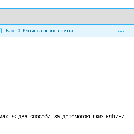
Exp
Блок 3: Клітинна основа життя
3.20: Апоптоз
змах. Є два способи, за допомогою яких клітини