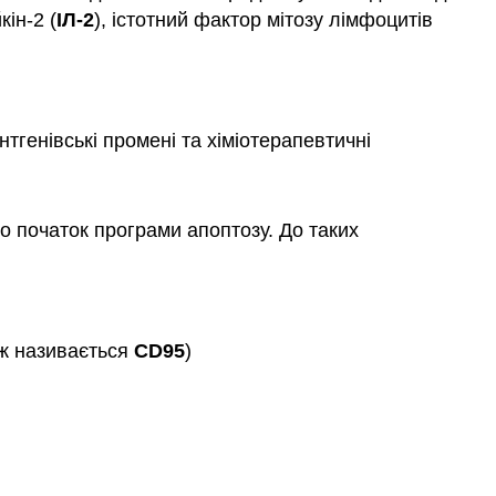
кін-2 (
ІЛ-2
), істотний фактор мітозу лімфоцитів
генівські промені та хіміотерапевтичні
ро початок програми апоптозу. До таких
ж називається
CD95
)