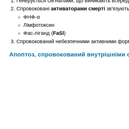
Генерується сигналами, що виникають всереди
Спровоковані
активаторами смерті
зв'язують
ФНФ-α
Лімфотоксин
Фас-ліганд (
FaSl
)
Спровокований небезпечними активними фор
Апоптоз, спровокований внутрішніми 