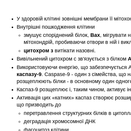
У здоровій клітині зовнішні мембрани її мітох
Внутрішні пошкодження клітини
змушує споріднений білок,
Bax
, мігрувати 
мітохондрій, пробиваючи отвори в ній і ви
цитохром з
витікати назовні.
Вивільнений цитохром с зв'язується з білком
А
Використовуючи енергію, що забезпечується 
каспазу-9
. Caspase-9 - один з сімейства, що 
розщеплюють білки - в основному один одного 
Каспаз-9 розщеплює і, таким чином, активує інш
Активація цих «катних» каспаз створює розширю
що призводить до
перетравлення структурних білків в цитопл
деградація хромосомної ДНК
фагоцитоз клітини