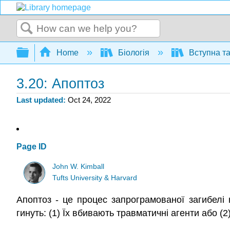
Search
Expand/collapse global hierarchy
Home
Біологія
Вступна та
3.20: Апоптоз
Last updated
Oct 24, 2022
Page ID
John W. Kimball
Tufts University & Harvard
Апоптоз - це процес запрограмованої загибелі 
гинуть: (1) Їх вбивають травматичні агенти або (2