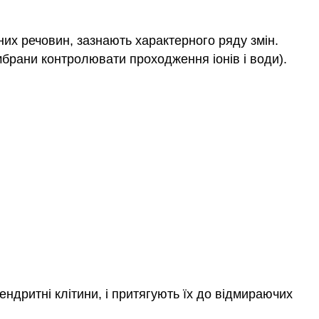
их речовин, зазнають характерного ряду змін.
мбрани контролювати проходження іонів і води).
ндритні клітини, і притягують їх до відмираючих