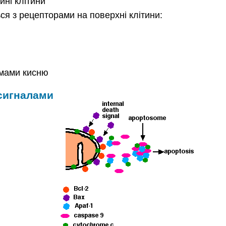
ні клітини
ся з рецепторами на поверхні клітини:
мами кисню
сигналами