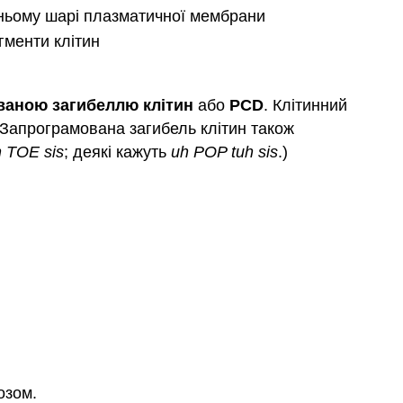
шньому шарі плазматичної мембрани
гменти клітин
ваною загибеллю клітин
або
PCD
. Клітинний
. Запрограмована загибель клітин також
 TOE sis
; деякі кажуть
uh POP tuh sis
.)
озом.