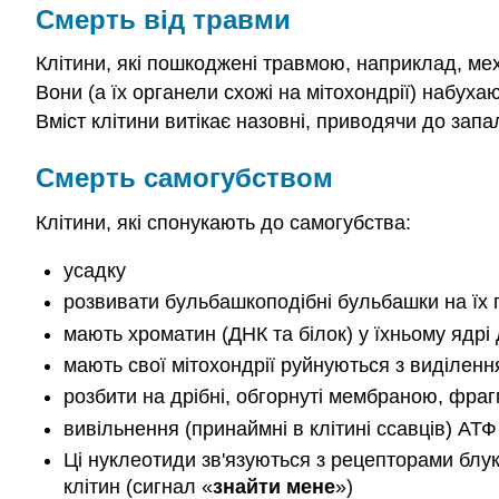
Смерть від травми
Клітини, які пошкоджені травмою, наприклад, ме
Вони (а їх органели схожі на мітохондрії) набух
Вміст клітини витікає назовні, приводячи до зап
Смерть самогубством
Клітини, які спонукають до самогубства:
усадку
розвивати бульбашкоподібні бульбашки на їх 
мають хроматин (ДНК та білок) у їхньому ядрі 
мають свої мітохондрії руйнуються з виділен
розбити на дрібні, обгорнуті мембраною, фра
вивільнення (принаймні в клітині ссавців) АТФ
Ці нуклеотиди зв'язуються з рецепторами блук
клітин (сигнал «
знайти мене
»)