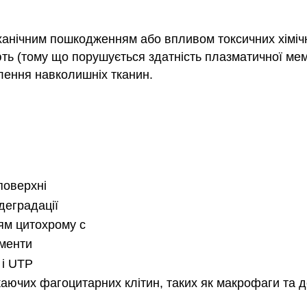
ханічним пошкодженням або впливом токсичних хімічн
ають (тому що порушується здатність плазматичної ме
алення навколишніх тканин.
поверхні
деградації
ням цитохрому с
гменти
 і UTP
аючих фагоцитарних клітин, таких як макрофаги та де