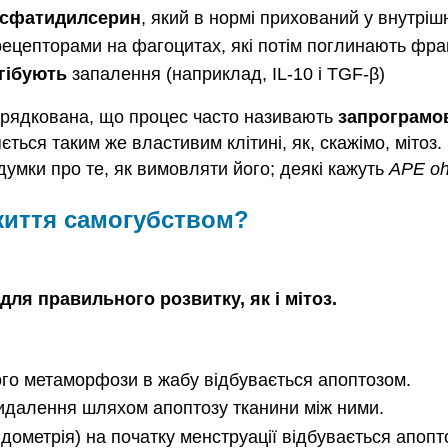
сфатидилсерин
, який в нормі прихований у внутрі
рецепторами на фагоцитах, які потім поглинають фра
нгібують
запалення (наприклад, IL-10 і TGF-β)
порядкована, що процес часто називають
запрограмо
ється таким же властивим клітині, як, скажімо, мітоз
 думки про те, як вимовляти його; деякі кажуть
APE oh
життя самогубством?
для правильного розвитку, як і мітоз.
ого метаморфози в жабу відбувається апоптозом.
видалення шляхом апоптозу тканини між ними.
ометрія) на початку менструації відбувається апопт