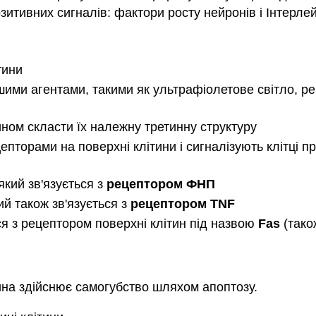
зитивних сигналів: фактори росту нейронів і Інтерлей
тини
и агентами, такими як ультрафіолетове світло, рент
ином скласти їх належну третинну структуру
епторами на поверхні клітини і сигналізують клітці п
 який зв'язується з
рецептором ФНП
ий також зв'язується з
рецептором TNF
ься з рецептором поверхні клітин під назвою
Fas
(тако
тина здійснює самогубство шляхом апоптозу.