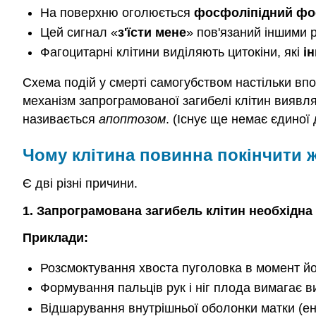
На поверхню оголюється
фосфоліпідний фо
Цей сигнал «
з'їсти мене
» пов'язаний іншими 
Фагоцитарні клітини виділяють цитокіни, які
і
Схема подій у смерті самогубством настільки в
механізм запрограмованої загибелі клітин виявля
називається
апоптозом
. (Існує ще немає єдиної
Чому клітина повинна покінчити 
Є дві різні причини.
1. Запрограмована загибель клітин необхідна 
Приклади:
Розсмоктування хвоста пуголовка в момент й
Формування пальців рук і ніг плода вимагає 
Відшарування внутрішньої оболонки матки (енд