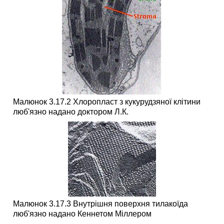
Малюнок 3.17.2 Хлоропласт з кукурудзяної клітини
люб'язно надано доктором Л.К.
Малюнок 3.17.3 Внутрішня поверхня тилакоїда
люб'язно надано Кеннетом Міллером