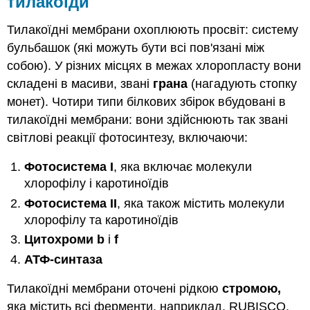
тилакоїди
Тилакоїдні мембрани охоплюють просвіт: систему
бульбашок (які можуть бути всі пов'язані між
собою). У різних місцях в межах хлоропласту вони
складені в масиви, звані
грана
(нагадують стопку
монет). Чотири типи білкових збірок вбудовані в
тилакоїдні мембрани: вони здійснюють так звані
світлові реакції фотосинтезу, включаючи:
Фотосистема I
, яка включає молекули
хлорофілу і каротиноїдів
Фотосистема II
, яка також містить молекули
хлорофілу та каротиноїдів
Цитохроми b
і
f
АТФ-синтаза
Тилакоїдні мембрани оточені рідкою
стромою,
яка містить всі ферменти, наприклад, RUBISCO,