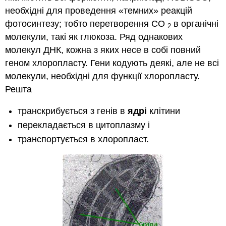
необхідні для проведення «темних» реакцій
фотосинтезу; тобто перетворення СО
в органічні
2
молекули, такі як глюкоза. Ряд однакових
молекул ДНК, кожна з яких несе в собі повний
геном хлоропласту. Гени кодують деякі, але не всі
молекули, необхідні для функції хлоропласту.
Решта
транскрибується з генів в
ядрі
клітини
перекладається в цитоплазму і
транспортується в хлоропласт.