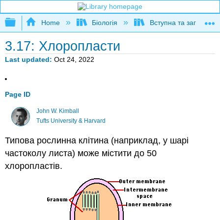
Expand/collapse global hierarchy
Home
Біологія
Вступна та загальна б
3.17: Хлоропласти
Last updated
Oct 24, 2022
Page ID
John W. Kimball
Tufts University & Harvard
Типова рослинна клітина (наприклад, у шарі
частоколу листа) може містити до 50
хлоропластів.