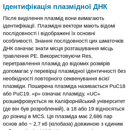
Ідентифікація плазмідної ДНК
Після виділення плазмід вони вимагають
ідентифікації. Плазмідні вектори мають відомі
послідовності і відображені їх основні
особливості. Знання послідовності цих шматочків
ДНК означає знати місця розташування місць
травлення РЕ. Використовуючи Res,
перетравлення плазмід до відомих розмірів
допомагає у перевірці плазмідної ідентичності без
необхідності повторного секвенування всієї
плазміди. Поширена плазміда називається PuC18
або PuC19. «p» означає плазміду, «UC»
розшифровується як Каліфорнійський університет
(де він був розроблений), а 18 або 19 відносяться
до різниці в MCS. Ця плазміда має 2,686 пар
основ або ~ 2,7 кб (кілобаза) довжиною з єдиним