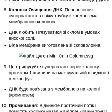
Колонка Очищення ДНК
: Перенесення
супернатанта в свіжу трубку з кремнезема
мембранною колоною
ДНК любить зв'язуватися зі склом в умовах
високої солі.
Біла мембрана виготовлена зі скловолокна.
Центрифугуйте супернатант через колонку
протягом 1 хвилини на максимальній швидкості
в мікрофузі.
ДНК буде пов'язана з мембраною на колоні
(кремнезем)
Промивання
: Відкиньте проточний потік і
помістіть колонку назад у відпрацьовану трубу.