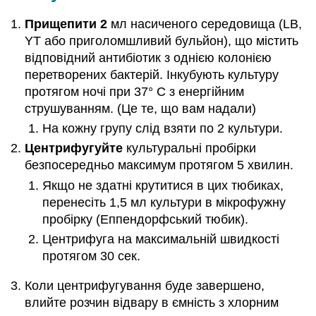
Прищепити 2
мл насиченого середовища (LB,
YT або приголомшливий бульйон), що містить
відповідний антибіотик з однією колонією
перетворених бактерій. Інкубують культуру
протягом ночі при 37° C з енергійним
струшуванням. (Це те, що вам надали)
На кожну групу слід взяти по 2 культури.
Центрифугуйте
культуральні пробірки
безпосередньо максимум протягом 5 хвилин.
Якщо не здатні крутитися в цих тюбиках,
перенесіть 1,5 мл культури в мікрофужну
пробірку (Еппендорфський тюбик).
Центрифуга на максимальній швидкості
протягом 30 сек.
Коли центрифугування буде завершено,
влийте розчин відвару в ємність з хлорним