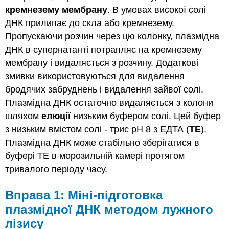
кремнезему мембрану
. В умовах високої солі
ДНК прилипає до скла або кремнезему.
Пропускаючи розчин через цю колонку, плазмідна
ДНК в супернатанті потрапляє на кремнезему
мембрану і видаляється з розчину. Додаткові
змивки використовуються для видалення
бродячих забруднень і видалення зайвої солі.
Плазмідна ДНК остаточно видаляється з колони
шляхом
елюції
низьким буфером солі. Цей буфер
з низьким вмістом солі - трис рН 8 з ЕДТА (
TE
).
Плазмідна ДНК може стабільно зберігатися в
буфері TE в морозильній камері протягом
тривалого періоду часу.
Вправа 1: Міні-підготовка
плазмідної ДНК методом лужного
лізису