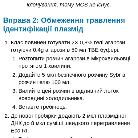
клонування, тому MCS не існує.
Вправа 2: Обмеження травлення
ідентифікації плазмід
Клас повинен готувати 2X 0,8% гелі агарози,
готуючи 0.4g агарози в 50 мл TBE буфері.
Розтопити розчин агарози в мікрохвильовці
протягом 1 хвилини.
Додайте 5 мкл безпечного розчину Sybr в
розчин гелю 100 мл.
Вилийте цей розчин в відливний лоток
всередині холодильника.
Вставте гребінець.
До нової пробірки додають 2 мкл плазмідної
ДНК до 8 мкл суміші швидкого перетравлення
Eco
RI.