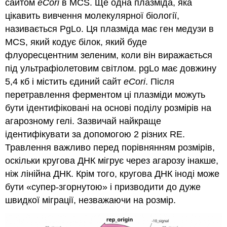
сайтом
eCori
в MCS. Ще одна плазміда, яка
цікавить вивчення молекулярної біології,
називається PgLo. Ця плазміда має ген медузи в
MCS, який кодує білок, який буде
флуоресцентним зеленим, коли він виражається
під ультрафіолетовим світлом. pgLo має довжину
5,4 кб і містить єдиний сайт
eCori
. Після
перетравлення ферментом ці плазміди можуть
бути ідентифіковані на основі поділу розмірів на
агарозному гелі. Зазвичай найкраще
ідентифікувати за допомогою 2 різних RE.
Травлення важливо перед порівнянням розмірів,
оскільки кругова ДНК мігрує через агарозу інакше,
ніж лінійна ДНК. Крім того, кругова ДНК іноді може
бути «супер-згорнутою» і призводити до дуже
швидкої міграції, незважаючи на розмір.