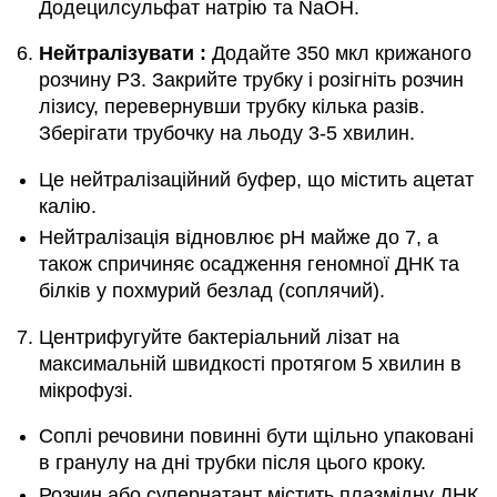
Додецилсульфат натрію та NaOH.
Нейтралізувати
:
Додайте 350 мкл крижаного
розчину Р3. Закрийте трубку і розігніть розчин
лізису, перевернувши трубку кілька разів.
Зберігати трубочку на льоду 3-5 хвилин.
Це нейтралізаційний буфер, що містить ацетат
калію.
Нейтралізація відновлює рН майже до 7, а
також спричиняє осадження геномної ДНК та
білків у похмурий безлад (соплячий).
Центрифугуйте бактеріальний лізат на
максимальній швидкості протягом 5 хвилин в
мікрофузі.
Соплі речовини повинні бути щільно упаковані
в гранулу на дні трубки після цього кроку.
Розчин або супернатант містить плазмідну ДНК.