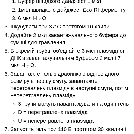
Буфер швидкого дайджест 1 мкл
1мкл швидкого дайджест
Eco
RI ферменту
6 мкл Н
О
2
Інкубувати при 37°C протягом 10 хвилин.
Додайте 2 мкл завантажувального буфера до
суміші для травлення.
В окремій трубці об'єднайте 3 мкл плазмідної
ДНК з завантажувальним буфером 2 мкл і 7
мкл H
O.
2
Завантажте гель з драбинкою відповідного
розміру в першу смугу, завантажте
перетравлену плазміду в наступні смуги, потім
неперетравлену плазміду.
3 групи можуть навантажувати на один гель
D = перетравлена плазміда
U = неперетравлена плазміда
Запустіть гель при 110 В протягом 30 хвилин і