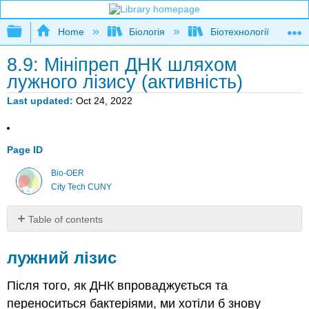
Expand/collapse global hierarchy
Home
Біологія
Біотехнології
8.9: Мініпреп ДНК шляхом
лужного лізису (активність)
Last updated
Oct 24, 2022
Page ID
Bio-OER
City Tech CUNY
Table of contents
лужний
лізис
лужний лізис
Вправа
1:
Після того, як ДНК впроваджується та
Міні-
переноситься бактеріями, ми хотіли б знову