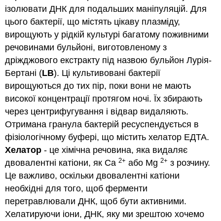
підготовка
ізолювати ДНК для подальших маніпуляцій. Для
плазмідної
ДНК
цього бактерії, що містять цікаву плазміду,
методом
вирощують у рідкій культурі багатому поживними
лужного
речовинами бульйоні, виготовленому з
лізису
дріжджового екстракту під назвою бульйон Лурія-
Ідентифікація
плазмідної
Бертані (
LB
). Ці культивовані бактерії
ДНК
вирощуються до тих пір, поки вони не мають
Вправа
високої концентрації протягом ночі. Їх збирають
2:
через центрифугування і відвар видаляють.
Обмеження
травлення
Отримана гранула бактерій ресуспендується в
ідентифікації
фізіологічному буфері, що містить хелатор ЕДТА.
плазмід
Хелатор
- це хімічна речовина, яка видаляє
Додаткові
2+
2+
двовалентні катіони, як Ca
або Mg
з розчину.
ресурси
Це важливо, оскільки двовалентні катіони
необхідні для того, щоб ферменти
перетравлювали ДНК, щоб бути активними.
Хелатируючи іони, ДНК, яку ми зрештою хочемо