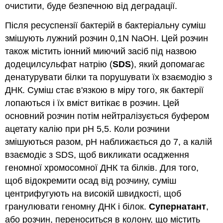
очистити, буде безпечною від деградації.
Після ресуспензії бактерій в бактеріальну суміш
змішують лужний розчин 0,1N NaOH. Цей розчин
також містить іонний миючий засіб під назвою
додецилсульфат натрію (
SDS
), який допомагає
денатурувати білки та порушувати їх взаємодію з
ДНК. Суміш стає в'язкою в міру того, як бактерії
лопаються і їх вміст витікає в розчин. Цей
основний розчин потім нейтралізується буфером
ацетату калію при рН 5,5. Коли розчини
змішуються разом, рН наближається до 7, а калій
взаємодіє з SDS, щоб викликати осадження
геномної хромосомної ДНК та білків. Для того,
щоб відокремити осад від розчину, суміш
центрифугують на високій швидкості, щоб
гранулювати геномну ДНК і білок.
Супернатант
,
або розчин, переноситься в колону, що містить