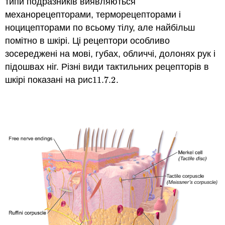
типи подразників виявляються
механорецепторами, терморецепторами і
ноцицепторами по всьому тілу, але найбільш
помітно в шкірі. Ці рецептори особливо
зосереджені на мові, губах, обличчі, долонях рук і
підошвах ніг. Різні види тактильних рецепторів в
шкірі показані на рис
11.7.
2
.
11.7.
2