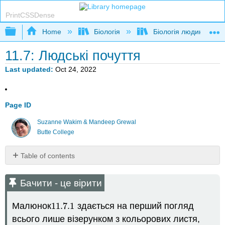
PrintCSSDense
Expand/collapse global hierarchy
Home
Біологія
Біологія людини
11.7: Людські почуття
Last updated
Oct 24, 2022
Page ID
Suzanne Wakim & Mandeep Grewal
Butte College
Table of contents
Бачити
-
Бачити - це вірити
це
вірити
Малюнок
11.7.
1
здається на перший погляд
11.7.
1
Особливі
всього лише візерунком з кольорових листя,
та