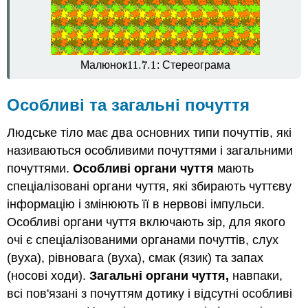
Смак
і
запах
Характеристика:
11.7.
1
Малюнок
: Стереограма
11.7.
1
Біологія
людини
в
Особливі та загальні почуття
новині
Рецензія
Людське тіло має два основних типи почуттів, які
Дізнатися
називаються особливими почуттями і загальними
більше
почуттями.
Особливі органи чуття
мають
Атрибуції
спеціалізовані органи чуття, які збирають чуттєву
інформацію і змінюють її в нервові імпульси.
Особливі органи чуття включають зір, для якого
очі є спеціалізованими органами почуттів, слух
(вуха), рівновага (вуха), смак (язик) та запах
(носові ходи).
Загальні органи чуття,
навпаки,
всі пов'язані з почуттям дотику і відсутні особливі