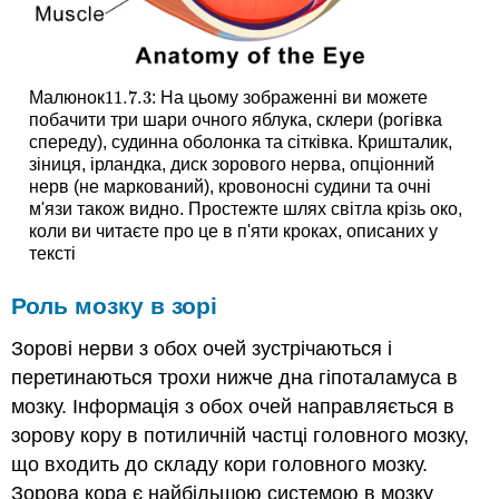
11.7.
3
Малюнок
: На цьому зображенні ви можете
11.7.
3
побачити три шари очного яблука, склери (рогівка
спереду), судинна оболонка та сітківка. Кришталик,
зіниця, ірландка, диск зорового нерва, опціонний
нерв (не маркований), кровоносні судини та очні
м'язи також видно. Простежте шлях світла крізь око,
коли ви читаєте про це в п'яти кроках, описаних у
тексті
Роль мозку в зорі
Зорові нерви з обох очей зустрічаються і
перетинаються трохи нижче дна гіпоталамуса в
мозку. Інформація з обох очей направляється в
зорову кору в потиличній частці головного мозку,
що входить до складу кори головного мозку.
Зорова кора є найбільшою системою в мозку