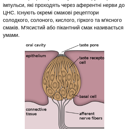
імпульси, які проходять через аферентні нерви до
ЦНС. Існують окремі смакові рецептори
солодкого, солоного, кислого, гіркого та м'ясного
смаків. М'ясистий або пікантний смак називається
умами.