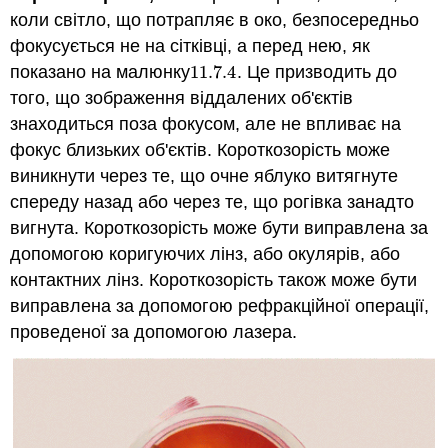
коли світло, що потрапляє в око, безпосередньо
фокусується не на сітківці, а перед нею, як
показано на малюнку
11.7.
4
. Це призводить до
11.7.
4
того, що зображення віддалених об'єктів
знаходиться поза фокусом, але не впливає на
фокус близьких об'єктів. Короткозорість може
виникнути через те, що очне яблуко витягнуте
спереду назад або через те, що рогівка занадто
вигнута. Короткозорість може бути виправлена за
допомогою коригуючих лінз, або окулярів, або
контактних лінз. Короткозорість також може бути
виправлена за допомогою рефракційної операції,
проведеної за допомогою лазера.