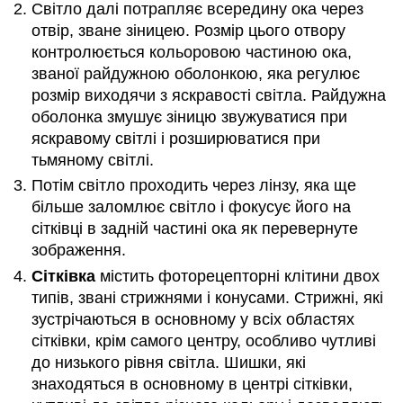
Світло далі потрапляє всередину ока через
отвір, зване зіницею. Розмір цього отвору
контролюється кольоровою частиною ока,
званої райдужною оболонкою, яка регулює
розмір виходячи з яскравості світла. Райдужна
оболонка змушує зіницю звужуватися при
яскравому світлі і розширюватися при
тьмяному світлі.
Потім світло проходить через лінзу, яка ще
більше заломлює світло і фокусує його на
сітківці в задній частині ока як перевернуте
зображення.
Сітківка
містить фоторецепторні клітини двох
типів, звані стрижнями і конусами. Стрижні, які
зустрічаються в основному у всіх областях
сітківки, крім самого центру, особливо чутливі
до низького рівня світла. Шишки, які
знаходяться в основному в центрі сітківки,