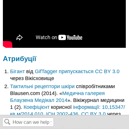
Атрибуції
Бігант
від
GifTagger
припускається CC BY 3.0
через Вікісховище
Тактильні рецептори шкіри
співробітниками
Blausen.com (2014). «
Медична галерея
Блаузена Медікал 2014
». Вікіжурнал медицини
1 (2).
Коефіцієнт
корисної
інформації: 10,15347/
кв.м/2014.010
.
ІСН
2002-436
.
CC BY 3.0
через
Вікісховище