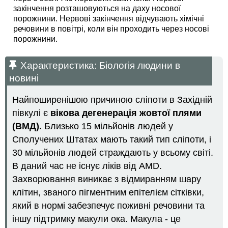
закінчення розташовуються на даху носової
порожнини. Нервові закінчення відчувають хімічні
речовини в повітрі, коли він проходить через носові
порожнини.
Характеристика: Біологія людини в
новині
Найпоширенішою причиною сліпоти в Західній
півкулі є
вікова дегенерація жовтої плями
(ВМД).
Близько 15 мільйонів людей у
Сполучених Штатах мають такий тип сліпоти, і
30 мільйонів людей страждають у всьому світі.
В даний час не існує ліків від AMD.
Захворювання виникає з відмиранням шару
клітин, званого пігментним епітелієм сітківки,
який в нормі забезпечує поживні речовини та
іншу підтримку макули ока. Макула - це