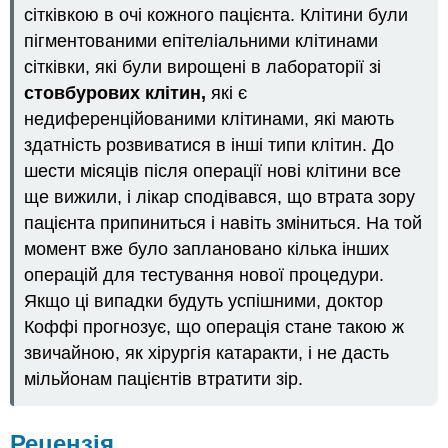
сітківкою в очі кожного пацієнта. Клітини були
пігментованими епітеліальними клітинами
сітківки, які були вирощені в лабораторії зі
стовбурових клітин,
які є
недиференційованими клітинами, які мають
здатність розвиватися в інші типи клітин. До
шести місяців після операції нові клітини все
ще вижили, і лікар сподівався, що втрата зору
пацієнта припиниться і навіть зміниться. На той
момент вже було заплановано кілька інших
операцій для тестування нової процедури.
Якщо ці випадки будуть успішними, доктор
Коффі прогнозує, що операція стане такою ж
звичайною, як хірургія катаракти, і не дасть
мільйонам пацієнтів втратити зір.
Рецензія