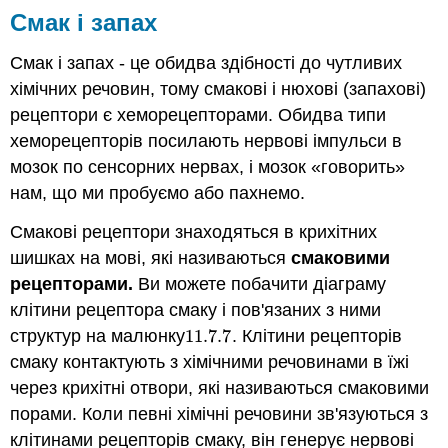
Смак і запах
Смак і запах - це обидва здібності до чутливих
хімічних речовин, тому смакові і нюхові (запахові)
рецептори є хеморецепторами. Обидва типи
хеморецепторів посилають нервові імпульси в
мозок по сенсорних нервах, і мозок «говорить»
нам, що ми пробуємо або пахнемо.
Смакові рецептори знаходяться в крихітних
шишках на мові, які називаються
смаковими
рецепторами.
Ви можете побачити діаграму
клітини рецептора смаку і пов'язаних з ними
структур на малюнку
11.7.
7
. Клітини рецепторів
11.7.
7
смаку контактують з хімічними речовинами в їжі
через крихітні отвори, які називаються смаковими
порами. Коли певні хімічні речовини зв'язуються з
клітинами рецепторів смаку, він генерує нервові