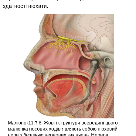
здатності нюхати.
11.7.
8
Малюнок
: Жовті структури всередині цього
11.7.
8
малюнка носових ходів являють собою нюховий
нерв з безліччю нервових закінчень. Нервові