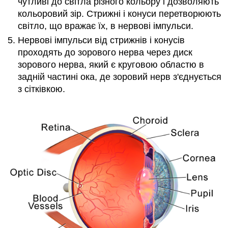
чутливі до світла різного кольору і дозволяють
кольоровий зір. Стрижні і конуси перетворюють
світло, що вражає їх, в нервові імпульси.
Нервові імпульси від стрижнів і конусів
проходять до зорового нерва через диск
зорового нерва, який є круговою областю в
задній частині ока, де зоровий нерв з'єднується
з сітківкою.