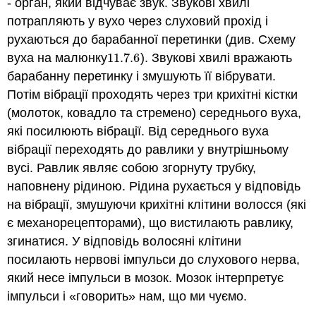
- орган, який відчуває звук. Звукові хвилі
потрапляють у вухо через слуховий прохід і
рухаються до барабанної перетинки (див. Схему
вуха на малюнку
11.7.
6
). Звукові хвилі вражають
11.7.
6
барабанну перетинку і змушують її вібрувати.
Потім вібрації проходять через три крихітні кістки
(молоток, ковадло та стремено) середнього вуха,
які посилюють вібрації. Від середнього вуха
вібрації переходять до равлики у внутрішньому
вусі. Равлик являє собою згорнуту трубку,
наповнену рідиною. Рідина рухається у відповідь
на вібрації, змушуючи крихітні клітини волосся (які
є механорецепторами), що вистилають равлику,
згинатися. У відповідь волосяні клітини
посилають нервові імпульси до слухового нерва,
який несе імпульси в мозок. Мозок інтерпретує
імпульси і «говорить» нам, що ми чуємо.