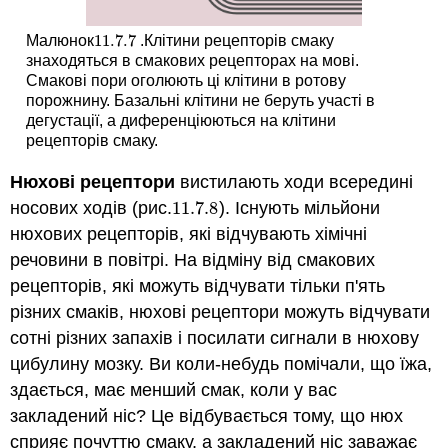
11.7.
7
Малюнок
.Клітини рецепторів смаку
11.7.
7
знаходяться в смакових рецепторах на мові.
Смакові пори оголюють ці клітини в ротову
порожнину. Базальні клітини не беруть участі в
дегустації, а диференціюються на клітини
рецепторів смаку.
Нюхові рецептори
вистилають ходи всередині
носових ходів (рис.
11.7.
8
). Існують мільйони
11.7.
8
нюхових рецепторів, які відчувають хімічні
речовини в повітрі. На відміну від смакових
рецепторів, які можуть відчувати тільки п'ять
різних смаків, нюхові рецептори можуть відчувати
сотні різних запахів і посилати сигнали в нюхову
цибулину мозку. Ви коли-небудь помічали, що їжа,
здається, має менший смак, коли у вас
закладений ніс? Це відбувається тому, що нюх
сприяє почуттю смаку, а закладений ніс заважає