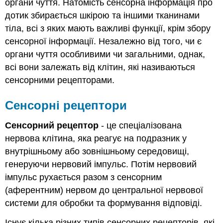
органи чуття. Натомість сенсорна інформація про
дотик збирається шкірою та іншими тканинами
тіла, всі з яких мають важливі функції, крім збору
сенсорної інформації. Незалежно від того, чи є
органи чуття особливими чи загальними, однак,
всі вони залежать від клітин, які називаються
сенсорними рецепторами.
Сенсорні рецептори
Сенсорний рецептор
- це спеціалізована
нервова клітина, яка реагує на подразник у
внутрішньому або зовнішньому середовищі,
генеруючи нервовий імпульс. Потім нервовий
імпульс рухається разом з сенсорним
(аферентним) нервом до центральної нервової
системи для обробки та формування відповіді.
Існує кілька різних типів сенсорних рецепторів, які