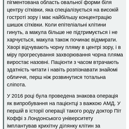
пігментована область овальної форми біля
центру сітківки, яка спеціалізується на високій
гостроті зору і має найбільшу концентрацію
шишок сітківки. Коли епітеліальні клітини
гинуть, а макула більше не підтримується і не
харчується, макула також починає відмирати.
Хворі відчувають чорну пляму в центрі зору, і в
міру прогресування захворювання чорна пляма
виростає назовні. Пацієнти з часом втрачають
здатність читати і навіть розпізнавати знайомі
обличчя, перш ніж розвинутися тотальна
сліпота.
У 2016 році була проведена знакова операція
як випробування на пацієнтці з важкою АМД. У
першій в історії операції такого роду доктор Піт
Коффі з Лондонського університету
імплантував крихітну ділянку клітин за