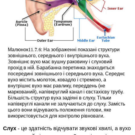
11.7.
6
Малюнок
: На зображенні показані структури
11.7.
6
зовнішнього, середнього і внутрішнього вуха.
Зовнішнє вухо має вушну раковину і слуховий
прохід в ній. Барабанна перетинка знаходиться
посередині зовнішнього і середнього вуха. Середнє
вухо містить молоток, ковадло і стремено, а
внутрішнє вухо має равлику, переддень (не
маркований), напівкруглий канал і євстахієву трубу.
Більшість структур вуха задіяні в слуху. Тільки
напівкруглі канали не залучаються до слуху. Замість
цього вони відчувають положення голови, яке
використовується для контролю рівноваги.
Слух
- це здатність відчувати звукові хвилі, а вухо