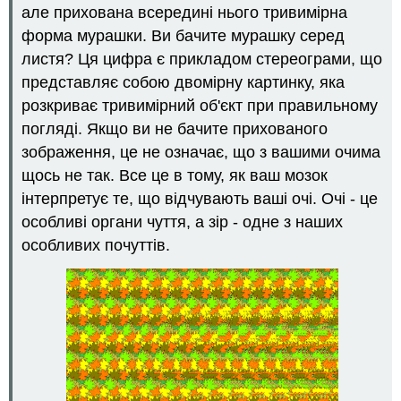
але прихована всередині нього тривимірна
загальні
почуття
форма мурашки. Ви бачите мурашку серед
Сенсорні
листя? Ця цифра є прикладом стереограми, що
рецептори
представляє собою двомірну картинку, яка
Дотик
розкриває тривимірний об'єкт при правильному
Бачення
погляді. Якщо ви не бачите прихованого
Як
зображення, це не означає, що з вашими очима
працює
око
щось не так. Все це в тому, як ваш мозок
Роль
інтерпретує те, що відчувають ваші очі. Очі - це
мозку
особливі органи чуття, а зір - одне з наших
в
особливих почуттів.
зорі
Проблеми
із
зором
короткозорість
Далекозорість
Пресбіопія
Слухання