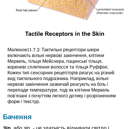
11.7.
2
Малюнок
: Тактильні рецептори шкіри
11.7.
2
включають вільні нервові закінчення, клітини
Меркель, тільця Мейснера, пацинські тільця,
кореневі сплетення волосся та тільця Руффіні.
Кожен тип сенсорних рецепторів реагує на різний
вид тактильного подразника. Наприклад, вільні
нервові закінчення зазвичай реагують на біль і
перепади температури, тоді як клітини Меркель
пов'язані з почуттям легкого дотику і розрізненням
форм і текстур.
Бачення
Зір,
або зір, - це здатність відчувати світло і