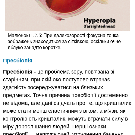
11.7.
5
Малюнок
: При далекозорості фокусна точка
11.7.
5
зображень знаходиться за сітківкою, оскільки очне
яблуко занадто коротке.
Пресбіопія
Пресбіопія
- це проблема зору, пов'язана зі
старінням, при якій око поступово втрачає
здатність зосереджуватися на близьких
предметах. Точна причина пресбіопії достеменно
не відома, але дані свідчать про те, що кришталик
може стати менш еластичним з віком, а м'язи, які
контролюють кришталик, можуть втрачати силу в
міру дорослішання людей. Перші ознаки
пресбіопії — напруга очей, утруднення бачення