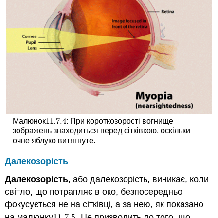
11.7.
4
Малюнок
: При короткозорості вогнище
11.7.
4
зображень знаходиться перед сітківкою, оскільки
очне яблуко витягнуте.
Далекозорість
Далекозорість,
або далекозорість, виникає, коли
світло, що потрапляє в око, безпосередньо
фокусується не на сітківці, а за нею, як показано
на малюнку
11.7.
5
. Це призводить до того, що
11.7.
5