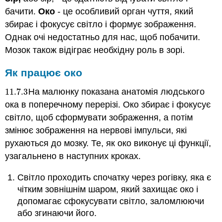
бачити.
Око
- це особливий орган чуття, який
збирає і фокусує світло і формує зображення.
Однак очі недостатньо для нас, щоб побачити.
Мозок також відіграє необхідну роль в зорі.
Як працює око
11.7.
3
На малюнку показана анатомія людського
11.7.
3
ока в поперечному перерізі. Око збирає і фокусує
світло, щоб сформувати зображення, а потім
змінює зображення на нервові імпульси, які
рухаються до мозку. Те, як око виконує ці функції,
узагальнено в наступних кроках.
Світло проходить спочатку через рогівку, яка є
чітким зовнішнім шаром, який захищає око і
допомагає сфокусувати світло, заломлюючи
або згинаючи його.