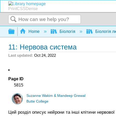
PrintCSSDense
Search
Expand/collapse global hierarchy
Home
Біологія
Біологія 
11: Нервова система
Last updated
Oct 24, 2022
Page ID
5815
Suzanne Wakim & Mandeep Grewal
Butte College
Цей розділ описує нейрони та інші клітини нервово