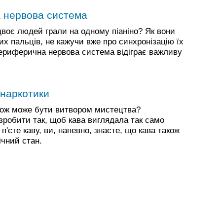
 нервова система
двоє людей грали на одному піаніно? Як вони
х пальців, не кажучи вже про синхронізацію їх
ериферична нервова система відіграє важливу
 наркотики
акож може бути витвором мистецтва?
робити так, щоб кава виглядала так само
 п'єте каву, ви, напевно, знаєте, що кава також
чний стан.