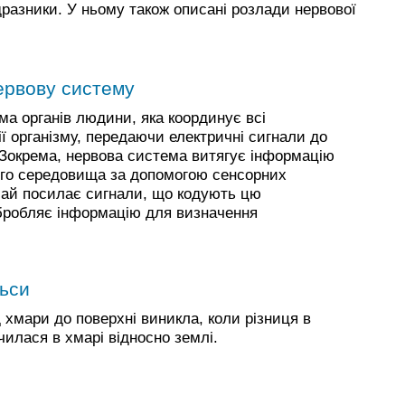
дразники. У ньому також описані розлади нервової
нервову систему
ма органів людини, яка координує всі
ії організму, передаючи електричні сигнали до
. Зокрема, нервова система витягує інформацію
ого середовища за допомогою сенсорних
ичай посилає сигнали, що кодують цю
обробляє інформацію для визначення
льси
 хмари до поверхні виникла, коли різниця в
чилася в хмарі відносно землі.