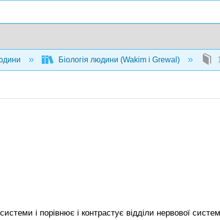
людини
Біологія людини (Wakim і Grewal)
1
ї системи і порівнює і контрастує відділи нервової сис