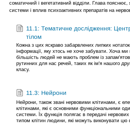
соматичний і вегетативний відділи. Глава пояснює, 
системи і вплив психоактивних препаратів на нерво
11.1: Тематичне дослідження: Цент
тілом
Кожна з цих яскраво забарвлених липких нотато
інформації, яку хтось не хоче забувати. Хоча ми в
більшість людей не мають проблем із запам'ято
рутинних для нас речей, таких як ім'я нашого дру
класу.
11.3: Нейрони
Нейрони, також звані нервовими клітинами, є е
клітинами, які є основними функціональними од
системи. Їх функція полягає в передачі нервових
типом клітин людини, які можуть виконувати цю 