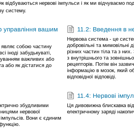
як відбуваються нервові імпульси і як ми відчуваємо по
ву систему.
р управління вашим
11.2: Введення в 
Нервова система - це систе
добровільні та мимовільні д
к являє собою частину
різних частин тіла та з них
сі іноді забудькуваті,
з внутрішнього та зовнішнь
вуванням важливих або
рецепторів. Потім він зазв
га або як дістатися до
інформацію в мозок, який 
відповідної відповіді.
11.4: Нервові імпу
лектрично збудливими
Ця дивовижна блискавка від
иницями нервової
електричному заряді накопи
 імпульсів. Вони є єдиним
функцію.