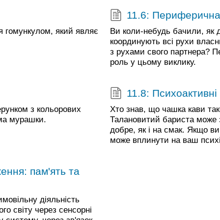
11.6: Периферична
 гомункулом, який являє
Ви коли-небудь бачили, як 
координують всі рухи власни
з рухами свого партнера? П
роль у цьому виклику.
11.8: Психоактивні
ерунком з кольорових
Хто знав, що чашка кави т
рма мурашки.
Талановитий бариста може з
добре, як і на смак. Якщо ви
може вплинути на ваш психі
ення: пам'ять та
имовільну діяльність
ого світу через сенсорні