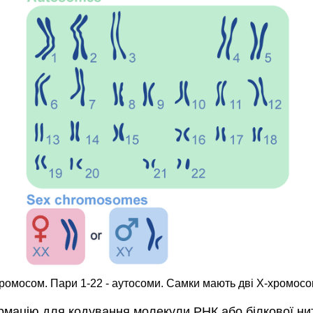
хромосом. Пари 1-22 - аутосоми. Самки мають дві Х-хромосом
рмацію для кодування молекули РНК або білкової нитки