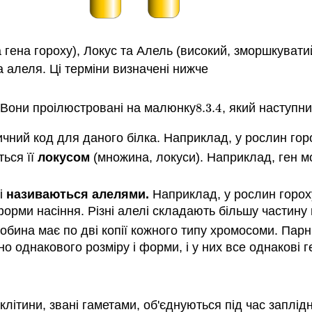
 гена гороху), Локус та Алель (високий, зморшкувати
а алеля. Ці терміни визначені нижче
 Вони проілюстровані на малюнку
8.3.
4
, який наступни
8.3.
4
ичний код для даного білка. Наприклад, у рослин гор
ься її
локусом
(множина, локуси). Наприклад, ген м
кі
називаються алелями.
Наприклад, у рослин гороху
орми насіння. Різні алелі складають більшу частину 
обина має по дві копії кожного типу хромосоми. Пар
о однакового розміру і форми, і у них все однакові г
клітини, звані гаметами, об'єднуються під час заплід