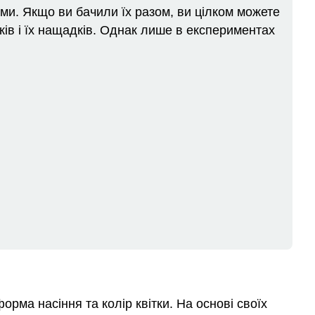
ми. Якщо ви бачили їх разом, ви цілком можете
батько,
як
ків і їх нащадків. Однак лише в експериментах
син
Батько
генетики
Мова
генетики
Аутосоми
статеві
хромосоми
Генотип
Фенотип
Рецензія
Дізнатися
більше
Атрибуції
рма насіння та колір квітки. На основі своїх