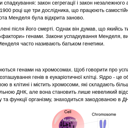
и спадкування: закон сегрегації і закон незалежного
 1900 році ще три дослідника, що працюють самостій
бота Менделя була відкрита заново.
лені після його смерті. Однак він думав, що якийсь
 «фактори» генами. Закони успадкування Менделя, вир
и Менделя часто називають батьком генетики.
юються генами на хромосомах. Щоб говорити про успад
зташування генів в еукаріотичної клітці. Ядро - це о
ю в клітині і містить хромосоми, які складають більш
альною ДНК, але вона становить лише невеликий відс
 та функції організму, знаходиться закодованою в ДН