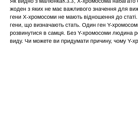
Як видно з малюнка
8.3.
3
, Х-хромосома набагато 
8.3.
3
жоден з яких не має важливого значення для виж
гени Х-хромосоми не мають відношення до статі
гени, що визначають стать. Один ген Y-хромосом
розвинутися в самця. Без Y-хромосоми людина ро
виду. Чи можете ви придумати причину, чому Y-