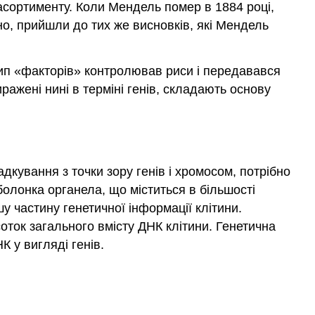
 асортименту. Коли Мендель помер в 1884 році,
но, прийшли до тих же висновків, які Мендель
 тип «факторів» контролював риси і передавався
ажені нині в терміні генів, складають основу
кування з точки зору генів і хромосом, потрібно
болонка органела, що міститься в більшості
у частину генетичної інформації клітини.
оток загального вмісту ДНК клітини. Генетична
К у вигляді генів.