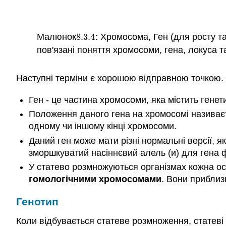
Малюнок
8.3.
4
: Хромосома, Ген (для росту та
8.3.
4
пов'язані поняття хромосоми, гена, локуса т
Наступні терміни є хорошою відправною точкою.
Ген - це частина хромосоми, яка містить генет
Положення даного гена на хромосомі називаєт
одному чи іншому кінці хромосоми.
Даний ген може мати різні нормальні версії, я
зморшкуватий насіннєвий алель (и) для гена ф
У статево розмножуються організмах кожна ос
гомологічними хромосомами
. Вони приблизн
Генотип
Коли відбувається статеве розмноження, статеві 