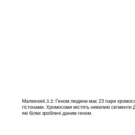
8.3.
2
Малюнок
: Геном людини має 23 пари хромосо
8.3.
2
гістонами. Хромосоми містять невеликі сегменти Д
які білки зроблені даним геном.