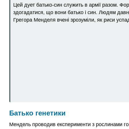
Цей дует батько-син служить в армії разом. Фо
здогадатися, що вони батько і син. Людям давн
Грегора Менделя вчені зрозуміли, як риси усп
Батько генетики
Мендель проводив експерименти з рослинами горох