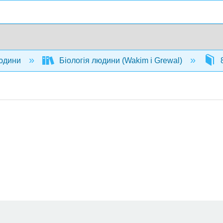
людини
Біологія людини (Wakim і Grewal)
8