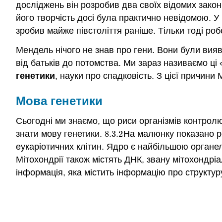
досліджень він розробив два своїх відомих закон
його творчість досі була практично невідомою. У
зробив майже півстоліття раніше. Тільки тоді ро
Мендель нічого не знав про гени. Вони були вияв
від батьків до потомства. Ми зараз називаємо ці
генетики
, науки про спадковість. З цієї причин
Мова генетики
Сьогодні ми знаємо, що риси організмів контрол
знати мову генетики.
8.3.
2
На малюнку показано ро
8.3.
2
еукаріотичних клітин. Ядро є найбільшою органело
Мітохондрії також містять ДНК, звану мітохондрі
інформація, яка містить інформацію про структуру