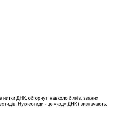
нитки ДНК, обгорнуті навколо білків, званих
еотидів. Нуклеотиди - це «код» ДНК і визначають,