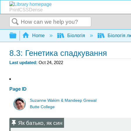
PrintCSSDense
Search
Expand/collapse global hierarchy
Home
Біологія
Біологія 
8.3: Генетика спадкування
Last updated
Oct 24, 2022
Page ID
Suzanne Wakim & Mandeep Grewal
Butte College
Як батько, як син