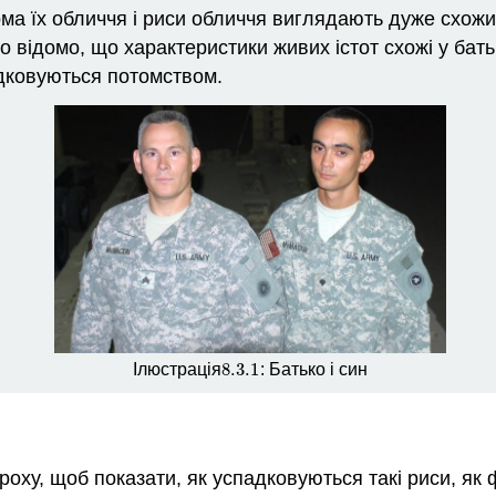
рма їх обличчя і риси обличчя виглядають дуже схожи
о відомо, що характеристики живих істот схожі у бать
адковуються потомством.
8.3.
1
Ілюстрація
: Батько і син
8.3.
1
у, щоб показати, як успадковуються такі риси, як фо