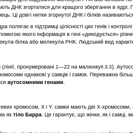
агають ДНК згортатися для кращого зберігання в ядрі.
ець. Ці довгі нитки згорнутої ДНК і білків називають
ра полягає в підтримці цілісності цих генів і контро
а допомогою якого інформація в гені «декодується» рі
лекула білка або молекула РНК. Людський вид характ
 (лінії, пронумеровані 1—22 на малюнку
8.3.
3
). Аутос
8.3.
3
хромосоми однакові у самців і самок. Переважна біль
ься
аутосомними генами
.
их хромосом, X і Y. самки мають дві Х-хромосоми, а
ома як
тіло Барра
. Це гарантує, що жінки, як і самці