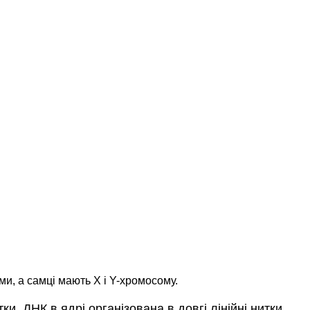
и, а самці мають X і Y-хромосому.
. ДНК в ядрі організована в довгі лінійні нитки,