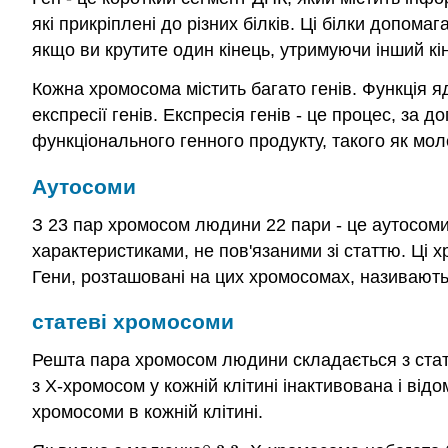
які прикріплені до різних білків. Ці білки допом
якщо ви крутите один кінець, утримуючи інший кін
Кожна хромосома містить багато генів. Функція яд
експресії генів. Експресія генів - це процес, з
функціонального генного продукту, такого як мо
Аутосоми
З 23 пар хромосом людини 22 пари - це аутосоми
характеристиками, не пов'язаними зі статтю. Ці 
Гени, розташовані на цих хромосомах, називают
статеві хромосоми
Решта пара хромосом людини складається з статев
з Х-хромосом у кожній клітині інактивована і від
хромосоми в кожній клітині.