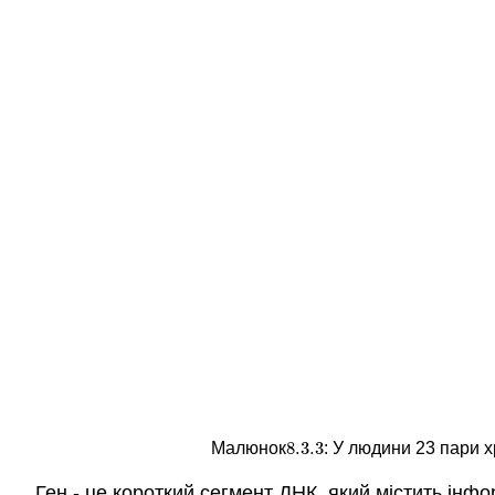
8.3.
3
Малюнок
: У людини 23 пари 
8.3.
3
Ген - це короткий сегмент ДНК, який містить інфо