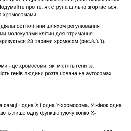
 Подумайте про те, як струна щільно згортається,
ся хромосомами.
лі діяльності клітини шляхом регулювання
зними молекулами клітин для отримання
еризується 23 парами хромосом (рис.
8.3.
3
).
8.3.
3
оми - це хромосоми, які містять гени за
шість генів людини розташована на аутосомах.
 самці - одна X і одна Y-хромосома. У жінок одна
, мають лише одну функціонуючу копію Х-