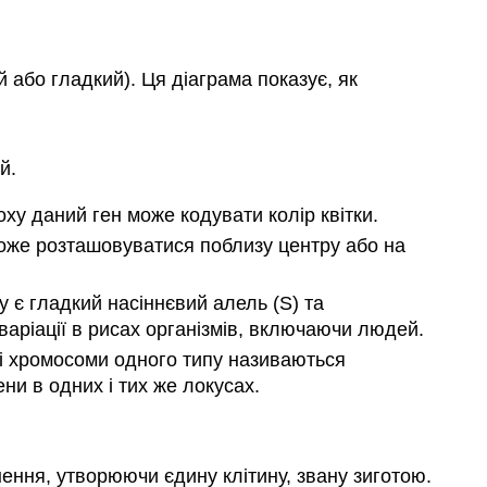
й або гладкий). Ця діаграма показує, як
й.
оху даний ген може кодувати колір квітки.
оже розташовуватися поблизу центру або на
 є гладкий насіннєвий алель (S) та
варіації в рисах організмів, включаючи людей.
ні хромосоми одного типу називаються
ени в одних і тих же локусах.
нення, утворюючи єдину клітину, звану зиготою.