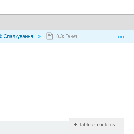
Exp
: Спадкування
8.3: Генетика спадкування
Table of contents
Як