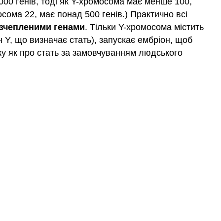
00 генів, тоді як Y-хромосома має менше 100,
ома 22, має понад 500 генів.) Практично всі
-зчепленими генами
. Тільки Y-хромосома містить
Y, що визначає стать), запускає ембріон, щоб
ку як про стать за замовчуванням людського