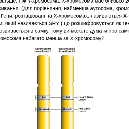
більше, ніж Y-хромосома. Х-хромосома має близько 20
ивання. (Для порівняння, найменша аутосома, хромос
. Гени, розташовані на Х-хромосомах, називаються
Х
и, який називається SRY (що розшифровується як ген 
звивається в самку, тому ви можете думати про сам
хромосома набагато менша за Х-хромосому?