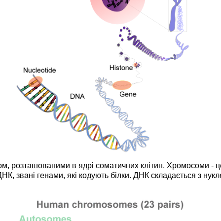
м, розташованими в ядрі соматичних клітин. Хромосоми - це 
НК, звані генами, які кодують білки. ДНК складається з нукл