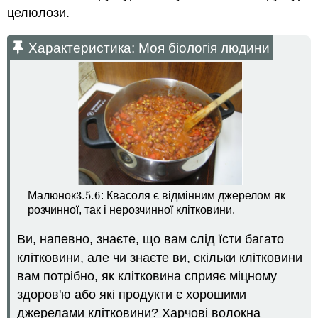
целюлози.
Характеристика: Моя біологія людини
3.5.
6
Малюнок
: Квасоля є відмінним джерелом як
3.5.
6
розчинної, так і нерозчинної клітковини.
Ви, напевно, знаєте, що вам слід їсти багато
клітковини, але чи знаєте ви, скільки клітковини
вам потрібно, як клітковина сприяє міцному
здоров'ю або які продукти є хорошими
джерелами клітковини? Харчові волокна