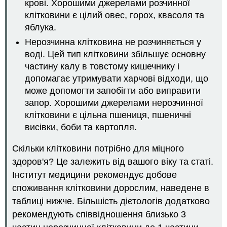
крові. Хорошими джерелами розчинної
клітковини є цілий овес, горох, квасоля та
яблука.
Нерозчинна клітковина не розчиняється у
воді. Цей тип клітковини збільшує основну
частину калу в товстому кишечнику і
допомагає утримувати харчові відходи, що
може допомогти запобігти або виправити
запор. Хорошими джерелами нерозчинної
клітковини є цільна пшениця, пшеничні
висівки, боби та картопля.
Скільки клітковини потрібно для міцного
здоров'я? Це залежить від вашого віку та статі.
Інститут медицини рекомендує добове
споживання клітковини дорослим, наведене в
таблиці нижче. Більшість дієтологів додатково
рекомендують співвідношення близько 3