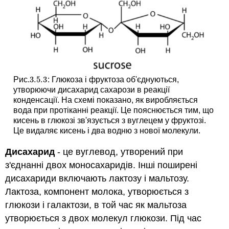
3.5.
3
Рис.
: Глюкоза і фруктоза об'єднуються,
3.5.
3
утворюючи дисахарид сахарози в реакції
конденсації. На схемі показано, як виробляється
вода при протіканні реакції. Це пояснюється тим, що
кисень в глюкозі зв'язується з вуглецем у фруктозі.
Це видаляє кисень і два водню з нової молекули.
Дисахарид
- це вуглевод, утворений при
з'єднанні двох моносахаридів. Інші поширені
дисахариди включають лактозу і мальтозу.
Лактоза, компонент молока, утворюється з
глюкози і галактози, в той час як мальтоза
утворюється з двох молекул глюкози. Під час