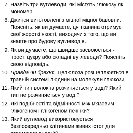
Назвіть три вуглеводи, які містять глюкозу як
мономер.
Джинси виготовлені з міцної міцної бавовни.
Поясніть, як ви думаєте, ця тканина отримує
свої жорсткі якості, виходячи з того, що ви
знаєте про будову вуглеводів.
Як ви думаєте, що швидше засвоюється -
прості цукру або складні вуглеводи? Поясніть
свою відповідь.
Правда чи брехня.
Целюлоза розщеплюється в
травній системі людини на молекули глюкози.
Який тип волокна розчиняється у воді? Який
тип не розчиняється у воді?
Які подібності та відмінності між м'язовим
глікогеном і глікогеном печінки?
Який вуглевод використовується
безпосередньо клітинами живих істот для