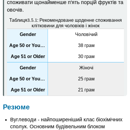
споживати щонайменше п'ять порцій фруктів та
овочів.
3.5.
1
Таблиця
: Рекомендоване щоденне споживання
3.5.
1
клітковини для чоловіків і жінок
Чоловічий
38 грам
30 грам
Жіночі
25 грам
21 грам
Резюме
Вуглеводи - найпоширеніший клас біохімічних
сполук. Основним будівельним блоком