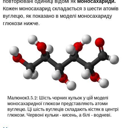
повторювані одиниці відомі як
моносахариди.
Кожен моносахарид складається з шести атомів
вуглецю, як показано в моделі моносахариду
глюкози нижче.
3.5.
2
Малюнок
: Шість чорних кульок у цій моделі
3.5.
2
моносахаридної глюкози представляють атоми
вуглецю. Ці шість вуглеців складають кістяк в центрі
глюкози. Червоні кульки - кисень, а білі - водневі.