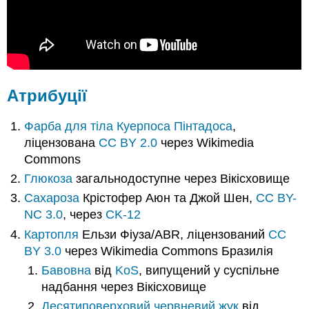
Атрибуції
Фарба для тіла
Куерпоса Пінтадоса
,
ліцензована
CC BY 2.0
через Wikimedia
Commons
Глюкоза
загальнодоступне через Вікісховище
Сахароза
Крістофер Аюн та Джой Шен,
CC BY-
NC 3.0
, через
CK-12
Картопля
Ельзи Фіуза/ABR, ліцензований
CC
BY 3.0
через Wikimedia Commons Бразилія
Бавовна
від
KoS
, випущений у суспільне
надбання через Вікісховище
Десятиповерховий червневий жук
від