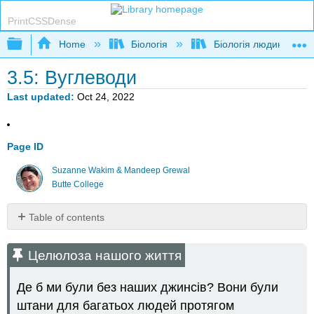
PrintCSSDense
Expand/collapse global hierarchy
Home
Біологія
Біологія людини
3.5: Вуглеводи
Last updated
Oct 24, 2022
Page ID
Suzanne Wakim & Mandeep Grewal
Butte College
Table of contents
Целюлоза
нашого
Целюлоза нашого життя
життя
Що
Де б ми були без наших джинсів? Вони були
таке
штани для багатьох людей протягом
вуглеводи?