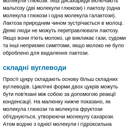
молекули глюкози. Інші дисахариди включають
мальтозу (дві молекули глюкози) і лактозу (одна
молекула глюкози і одна молекула галактози).
Лактоза природним чином зустрічається в молоці.
Деякі люди не можуть перетравлювати лактозу.
Якщо вони п'ють молоко, це викликає гази, судоми
та інші неприємні симптоми, якщо молоко не було
оброблено для видалення лактози.
складні вуглеводи
Прості цукру складають основу більш складних
вуглеводів. Циклічні форми двох цукрів можуть
бути пов'язані між собою за допомогою реакції
конденсації. На малюнку нижче показано, як
молекула глюкози та молекула фруктози
об'єднуються, утворюючи молекулу сахарози.
Атом водню з однієї молекули і гідроксильна