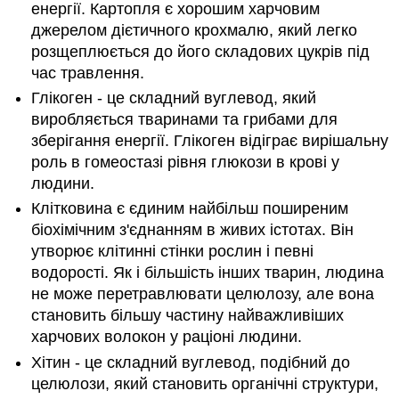
енергії. Картопля є хорошим харчовим
джерелом дієтичного крохмалю, який легко
розщеплюється до його складових цукрів під
час травлення.
Глікоген - це складний вуглевод, який
виробляється тваринами та грибами для
зберігання енергії. Глікоген відіграє вирішальну
роль в гомеостазі рівня глюкози в крові у
людини.
Клітковина є єдиним найбільш поширеним
біохімічним з'єднанням в живих істотах. Він
утворює клітинні стінки рослин і певні
водорості. Як і більшість інших тварин, людина
не може перетравлювати целюлозу, але вона
становить більшу частину найважливіших
харчових волокон у раціоні людини.
Хітин - це складний вуглевод, подібний до
целюлози, який становить органічні структури,