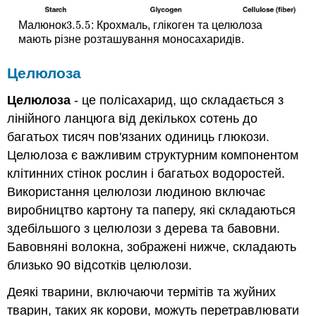
3.5.
5
Малюнок
: Крохмаль, глікоген та целюлоза
3.5.
5
мають різне розташування моносахаридів.
Целюлоза
Целюлоза
- це полісахарид, що складається з
лінійного ланцюга від декількох сотень до
багатьох тисяч пов'язаних одиниць глюкози.
Целюлоза є важливим структурним компонентом
клітинних стінок рослин і багатьох водоростей.
Використання целюлози людиною включає
виробництво картону та паперу, які складаються
здебільшого з целюлози з дерева та бавовни.
Бавовняні волокна, зображені нижче, складають
близько 90 відсотків целюлози.
Деякі тварини, включаючи термітів та жуйних
тварин, таких як корови, можуть перетравлювати