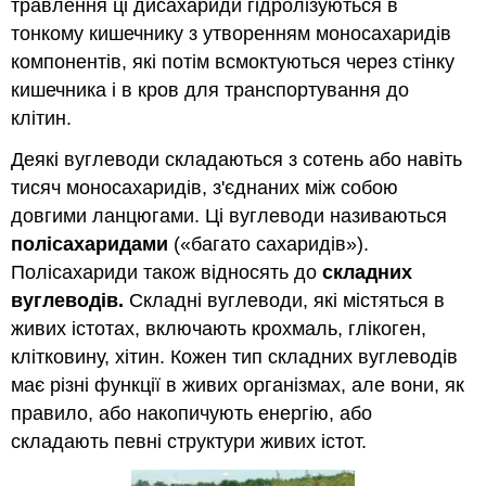
травлення ці дисахариди гідролізуються в
тонкому кишечнику з утворенням моносахаридів
компонентів, які потім всмоктуються через стінку
кишечника і в кров для транспортування до
клітин.
Деякі вуглеводи складаються з сотень або навіть
тисяч моносахаридів, з'єднаних між собою
довгими ланцюгами. Ці вуглеводи називаються
полісахаридами
(«багато сахаридів»).
Полісахариди також відносять до
складних
вуглеводів.
Складні вуглеводи, які містяться в
живих істотах, включають крохмаль, глікоген,
клітковину, хітин. Кожен тип складних вуглеводів
має різні функції в живих організмах, але вони, як
правило, або накопичують енергію, або
складають певні структури живих істот.