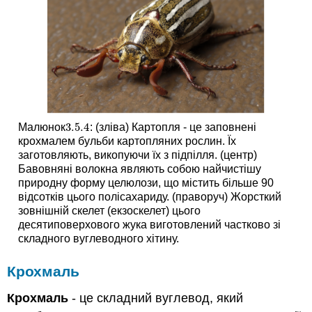
3.5.
4
Малюнок
: (зліва) Картопля - це заповнені
3.5.
4
крохмалем бульби картопляних рослин. Їх
заготовляють, викопуючи їх з підпілля. (центр)
Бавовняні волокна являють собою найчистішу
природну форму целюлози, що містить більше 90
відсотків цього полісахариду. (праворуч) Жорсткий
зовнішній скелет (екзоскелет) цього
десятиповерхового жука виготовлений частково зі
складного вуглеводного хітину.
Крохмаль
Крохмаль
- це складний вуглевод, який