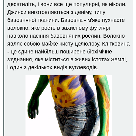
десятиліть, і вони все ще популярні, як ніколи.
Цукор
Джинси виготовляються з деніму, типу
складні
вуглеводи
бавовняної тканини. Бавовна - м'яке пухнасте
Крохмаль
волокно, яке росте в захисному футлярі
Глікоген
навколо насіння бавовняних рослин. Волокно
Целюлоза
являє собою майже чисту целюлозу. Клітковина
Хітин
- це єдине найбільш поширене біохімічне
Характеристика:
з'єднання, яке міститься в живих істотах Землі,
Моя
і один з декількох видів вуглеводів.
біологія
людини
Резюме
Рецензія
Дізнатися
більше
Атрибуції