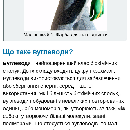
3.5.
1
Малюнок
: Фарба для тіла і джинси
3.5.
1
Що таке вуглеводи?
Вуглеводи
- найпоширеніший клас біохімічних
сполук. До їх складу входять цукру і крохмалі.
Вуглеводи використовуються для забезпечення
або зберігання енергії, серед іншого
використання. Як і більшість біохімічних сполук,
вуглеводи побудовані з невеликих повторюваних
одиниць або мономерів, які утворюють зв'язки між
собою, утворюючи більші молекули, звані
полімерами. Що стосується вуглеводів, то малі