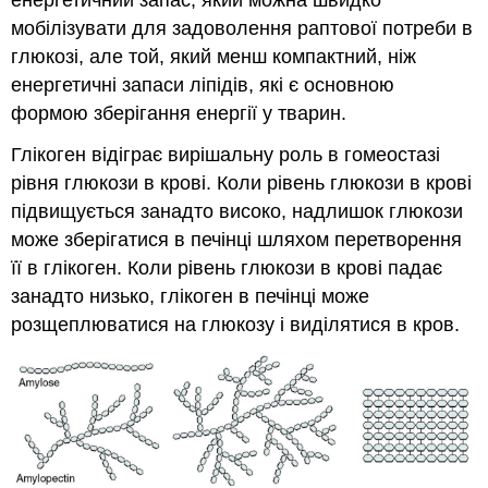
мобілізувати для задоволення раптової потреби в
глюкозі, але той, який менш компактний, ніж
енергетичні запаси ліпідів, які є основною
формою зберігання енергії у тварин.
Глікоген відіграє вирішальну роль в гомеостазі
рівня глюкози в крові. Коли рівень глюкози в крові
підвищується занадто високо, надлишок глюкози
може зберігатися в печінці шляхом перетворення
її в глікоген. Коли рівень глюкози в крові падає
занадто низько, глікоген в печінці може
розщеплюватися на глюкозу і виділятися в кров.