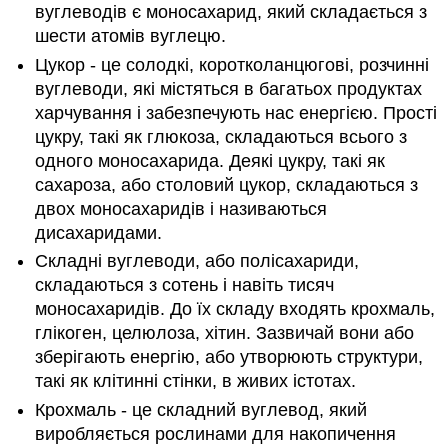
вуглеводів є моносахарид, який складається з
шести атомів вуглецю.
Цукор - це солодкі, коротколанцюгові, розчинні
вуглеводи, які містяться в багатьох продуктах
харчування і забезпечують нас енергією. Прості
цукру, такі як глюкоза, складаються всього з
одного моносахарида. Деякі цукру, такі як
сахароза, або столовий цукор, складаються з
двох моносахаридів і називаються
дисахаридами.
Складні вуглеводи, або полісахариди,
складаються з сотень і навіть тисяч
моносахаридів. До їх складу входять крохмаль,
глікоген, целюлоза, хітин. Зазвичай вони або
зберігають енергію, або утворюють структури,
такі як клітинні стінки, в живих істотах.
Крохмаль - це складний вуглевод, який
виробляється рослинами для накопичення