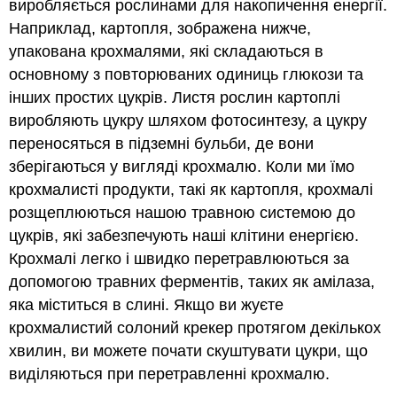
виробляється рослинами для накопичення енергії.
Наприклад, картопля, зображена нижче,
упакована крохмалями, які складаються в
основному з повторюваних одиниць глюкози та
інших простих цукрів. Листя рослин картоплі
виробляють цукру шляхом фотосинтезу, а цукру
переносяться в підземні бульби, де вони
зберігаються у вигляді крохмалю. Коли ми їмо
крохмалисті продукти, такі як картопля, крохмалі
розщеплюються нашою травною системою до
цукрів, які забезпечують наші клітини енергією.
Крохмалі легко і швидко перетравлюються за
допомогою травних ферментів, таких як амілаза,
яка міститься в слині. Якщо ви жуєте
крохмалистий солоний крекер протягом декількох
хвилин, ви можете почати скуштувати цукри, що
виділяються при перетравленні крохмалю.