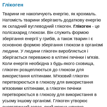
Глікоген
Тварини не накопичують енергію, як крохмаль.
Натомість тварини зберігають додаткову енергію
як складний вуглеводний глікоген.
Глікоген
- це
полісахарид глюкози. Він служить формою
зберігання енергії у грибів, а також тварин і є
основною формою зберігання глюкози в організмі
людини. У людини глікоген виробляється і
зберігається переважно в клітині печінки і м'язів.
Коли енергія необхідна з будь-якого сховища,
глікоген розщеплюється до глюкози для
використання клітинами. М'язовий глікоген
перетворюється в глюкозу для використання
м'язовими клітинами, а глікоген печінки
перетворюється в глюкозу для використання в
усьому іншому організмі. Глікоген утворює
енергетичний запас, який можна швидко