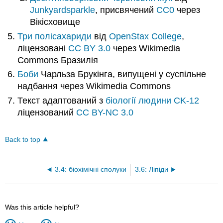
Junkyardsparkle
, присвячений
CC0
через
Вікісховище
Три полісахариди
від
OpenStax College
,
ліцензовані
CC BY 3.0
через Wikimedia
Commons Бразилія
Боби
Чарльза Брукінга, випущені у суспільне
надбання через Wikimedia Commons
Текст адаптований з
біології людини
CK-12
ліцензований
CC BY-NC 3.0
Back to top
3.4: біохімічні сполуки
3.6: Ліпіди
Was this article helpful?