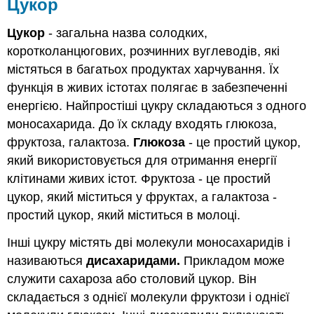
Цукор
Цукор
- загальна назва солодких,
коротколанцюгових, розчинних вуглеводів, які
містяться в багатьох продуктах харчування. Їх
функція в живих істотах полягає в забезпеченні
енергією. Найпростіші цукру складаються з одного
моносахарида. До їх складу входять глюкоза,
фруктоза, галактоза.
Глюкоза
- це простий цукор,
який використовується для отримання енергії
клітинами живих істот. Фруктоза - це простий
цукор, який міститься у фруктах, а галактоза -
простий цукор, який міститься в молоці.
Інші цукру містять дві молекули моносахаридів і
називаються
дисахаридами.
Прикладом може
служити сахароза або столовий цукор. Він
складається з однієї молекули фруктози і однієї