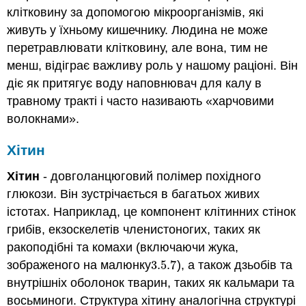
клітковину за допомогою мікроорганізмів, які
живуть у їхньому кишечнику. Людина не може
перетравлювати клітковину, але вона, тим не
менш, відіграє важливу роль у нашому раціоні. Він
діє як притягує воду наповнювач для калу в
травному тракті і часто називають «харчовими
волокнами».
Хітин
Хітин
- довголанцюговий полімер похідного
глюкози. Він зустрічається в багатьох живих
істотах. Наприклад, це компонент клітинних стінок
грибів, екзоскелетів членистоногих, таких як
ракоподібні та комахи (включаючи жука,
зображеного на малюнку
3.5.
7
), а також дзьобів та
3.5.
7
внутрішніх оболонок тварин, таких як кальмари та
восьминоги. Структура хітину аналогічна структурі