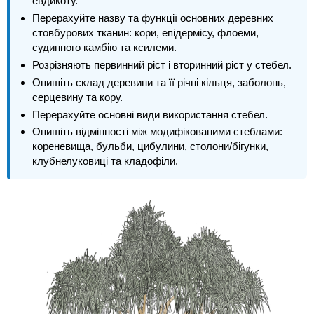
евдикоту.
Перерахуйте назву та функції основних деревних
стовбурових тканин: кори, епідермісу, флоеми,
судинного камбію та ксилеми.
Розрізняють первинний ріст і вторинний ріст у стебел.
Опишіть склад деревини та її річні кільця, заболонь,
серцевину та кору.
Перерахуйте основні види використання стебел.
Опишіть відмінності між модифікованими стеблами:
кореневища, бульби, цибулини, столони/бігунки,
клубнелуковиці та кладофіли.