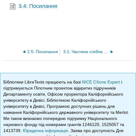
3.4: Посилання
2.5: Посилання
3.1: Частини стебла і первинний ріст
Бібліотеки LibreTexts працюють на базі
NICE CXone Expert
і
підтримуються Пілотним проектом відкритих підручників
Департаменту освіти, Офісом проректора Каліфорнійського
університету в Девісі, Бібліотекою Каліфорнійського
університету в Девісі, Програмою доступних рішень для
навчання Каліфорнійського державного університету та Merlot.
Ми також визнаємо попередню підтримку Національного
наукового фонду під номерами грантів 1246120, 1525057 та
1413739.
Юридична інформація
. Заява про доступність Для