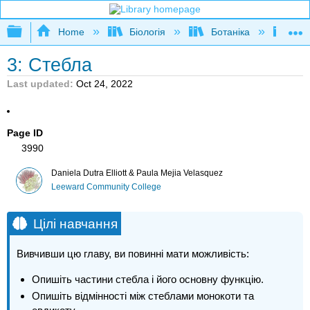
Expand/collapse global hierarchy
Home
Біологія
Ботаніка
Бота
3: Стебла
Last updated
Oct 24, 2022
Page ID
3990
Daniela Dutra Elliott & Paula Mejia Velasquez
Leeward Community College
Цілі навчання
Вивчивши цю главу, ви повинні мати можливість:
Опишіть частини стебла і його основну функцію.
Опишіть відмінності між стеблами монокоти та