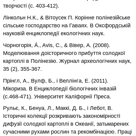
творчості (с. 403-412).
Лінкольн Н.К., & Вітоусек П. Корінне полінезійське
сільське господарство на Гаваях. В Оксфордській
науковій енциклопедії екологічних наук.
Чорногорія, Á., Avis, C., & Вівер, А. (2008).
Моделювання доісторичного прибуття солодкої
картоплі в Полінезію. Журнал археологічних наук,
35 (2), 355-367.
Прінгл, А., Вулф, Б., і Веллінга, Е. (2011).
Мікориза. В Енциклопедії біологічних інвазій
(с.468-471). Університет Каліфорнії Преса.
Рульє, К., Бенуа, Л., Маккі, Д. Б., і Лебот, В.
Історичні колекції розкривають закономірності
дифузії солодкої картоплі в Океанії, затьмарених
сучасними рухами рослин та рекомбінацією. Праці