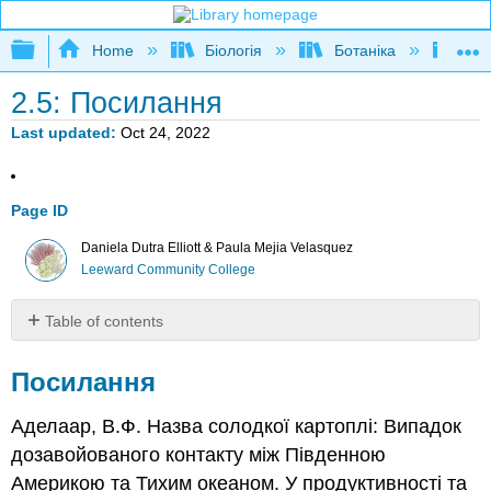
Expand/collapse global hierarchy
Home
Біологія
Ботаніка
Бота
2.5: Посилання
Last updated
Oct 24, 2022
Page ID
Daniela Dutra Elliott & Paula Mejia Velasquez
Leeward Community College
Table of contents
Посилання
Посилання
Аделаар, В.Ф. Назва солодкої картоплі: Випадок
дозавойованого контакту між Південною
Америкою та Тихим океаном. У продуктивності та