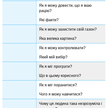
Як я можу довести, що я маю
рацію?
Які факти?
Як я можу захистити свій газон?
Яка велика картина?
Як я можу контролювати?
Який мій вибір?
Як я міг програти?
Що в цьому корисного?
Як я міг поранитися?
Чого я можу навчитися?
Чому ця людина така незрозуміла і