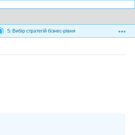
Exp
5: Вибір стратегій бізнес-рівня
5.7: Застряг пос