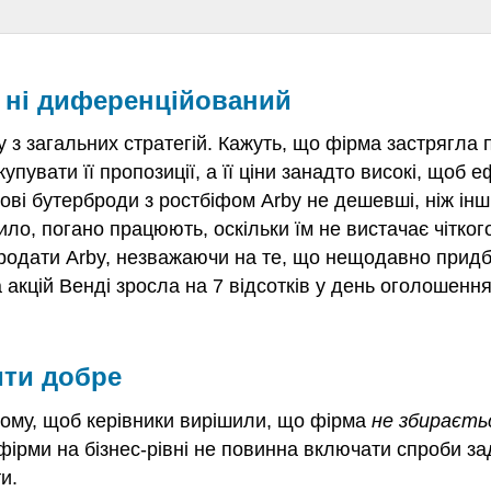
, ні диференційований
 з загальних стратегій. Кажуть, що фірма
застрягла 
упувати її пропозиції, а її ціни занадто високі, щоб 
мові бутерброди з ростбіфом Arby не дешевші, ніж інш
ило, погано працюють, оскільки їм не вистачає чітко
родати Arby, незважаючи на те, що нещодавно придба
 акцій Венді зросла на 7 відсотків у день оголошення
ити добре
тому, щоб керівники вирішили, що фірма
не збираєть
 фірми на бізнес-рівні не повинна включати спроби за
и.