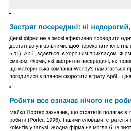
Застряг посередині: ні недорогий
Деякі фірми не в змозі ефективно проводити одну
достатньо унікальними, щоб переконати клієнтів к
5.11). Арбі, здається, є хорошим прикладом. Фір
смаком. Фірми, які застрягли посередині, як прав
що материнська компанія Wendy's намагається п
погодилися з планом скоротити втрату Арбі - ціна
Робити все означає нічого не роб
Майкл Портер зазначив, що стратегія полягає в 
робити (Porter, 1996). Іншими словами, стратегія
клієнтів у галузі. Жодна фірма не могла б це знят