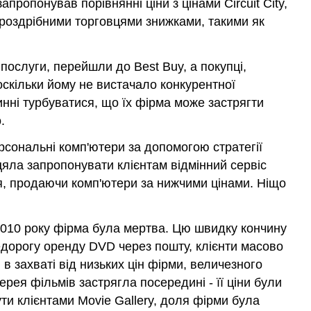
ропонував порівнянні ціни з цінами Circuit City,
роздрібними торговцями знижками, такими як
послуги, перейшли до Best Buy, а покупці,
, оскільки йому не вистачало конкурентної
винні турбуватися, що їх фірма може застрягти
.
рсональні комп'ютери за допомогою стратегії
цяла запропонувати клієнтам відмінний сервіс
ння, продаючи комп'ютери за нижчими цінами. Ніщо
 2010 року фірма була мертва. Цю швидку кончину
недорогу оренду DVD через пошту, клієнти масово
и в захваті від низьких цін фірми, величезного
ерея фільмів застрягла посередині - її ціни були
ути клієнтами Movie Gallery, доля фірми була