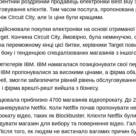
ентний роздрібний продавець електроніки Best Buy зап
овування клієнтів. Тим часом послуга, пропонована 
іж Circuit City, але їх ціни були кращими.
здійснювали покупки електроніки на основі отриманої 
rget. Кончина Circuit City, ймовірно, була неминучою
 на переможному кінці цієї битви, керівники Target по
боку і тенденцією спеціалізованих магазинів з іншого
п'ютерів IBM. IBM намагалася позиціонувати свої пе
 IBM пропонувалися за високими цінами, а фірма обі
 Dell, змогли забезпечити рівний рівень обслуговува
 і фірма врешті-решт вийшла з бізнесу.
працювала приблизно 4700 магазинів відеопрокату. До
неврувати Netflix. Коли Netflix почав пропонувати 
кату відео, таких як Blockbuster. Клієнти Netflix бул
відувати магазин для вибору та повернення відео. Гал
м. Після того, як людям не вистачало вагомих причин б