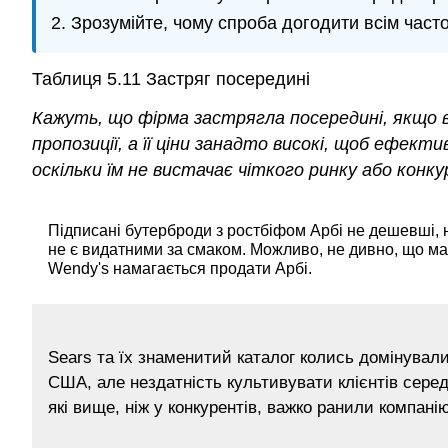
Зрозумійте, чому спроба догодити всім часто
Таблиця 5.11
Застряг посередині
Кажуть, що фірма застрягла посередині, якщо в
пропозиції, а її ціни занадто високі, щоб ефект
оскільки їм не вистачає чіткого ринку або конк
Підписані бутерброди з ростбіфом Арбі не дешевші, н
не є видатними за смаком. Можливо, не дивно, що м
Wendy's намагається продати Арбі.
Sears та їх знаменитий каталог колись домінували 
США, але нездатність культивувати клієнтів серед
які вище, ніж у конкурентів, важко ранили компанію