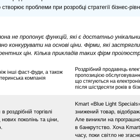
 створює проблеми при розробці стратегії бізнес-рівн
она не пропонує функцій, які є достатньо унікальни
ивно конкурувати на основі ціни. Фірми, які застряг
урентних цін. Кілька прикладів таких фірм проілюстр
Роздрібний продавець елект
іж інші фаст-фуди, а також
пропозицією обслуговуванн
атеринська компанія
що стягуються на електроні
після шістдесяти років в біз
Kmart «Blue Light Special
в роздрібній торгівлі
знижений товар, відображ
 нових поколінь та ціни,
Але виникли на програшном
.
в банкрутство. Хоча Kmar
часу, поки світло не згас