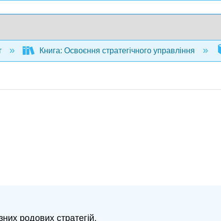
т
Книга: Освоєння стратегічного управління
зних родових стратегій.