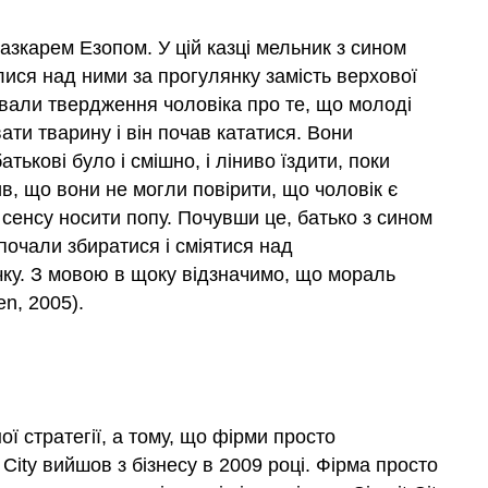
азкарем Езопом. У цій казці мельник з сином
лися над ними за прогулянку замість верхової
вували твердження чоловіка про те, що молоді
ти тварину і він почав кататися. Вони
тькові було і смішно, і ліниво їздити, поки
, що вони не могли повірити, що чоловік є
е сенсу носити попу. Почувши це, батько з сином
 почали збиратися і сміятися над
ічку. З мовою в щоку відзначимо, що мораль
en, 2005).
ї стратегії, а тому, що фірми просто
City вийшов з бізнесу в 2009 році. Фірма просто