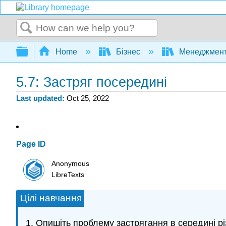
Search
Expand/collapse global hierarchy
Home
Бізнес
Менеджмен
5.7: Застряг посередині
Last updated
Oct 25, 2022
Page ID
Anonymous
LibreTexts
Цілі навчання
Опишіть проблему застрягання в середині рі