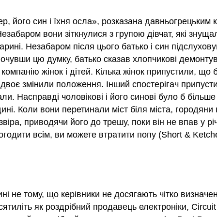
 його син і їхня осла», розказана давньогрецьким к
езабаром вони зіткнулися з групою дівчат, які знуща
тварині. Незабаром після цього батько і син підслухо
очувши цю думку, батько сказав хлопчикові демонтува
компанію жінок і дітей. Кілька жінок припустили, що ба
двоє змінили положення. Інший спостерігач припустив
али. Насправді чоловікові і його синові було б більш
ині. Коли вони перетинали міст біля міста, городяни
іра, приводячи його до трешу, поки він не впав у р
огодити всім, ви можете втратити попу (Short & Ketch
і не тому, що керівники не досягають чітко визначено
тиліть як роздрібний продавець електроніки, Circuit 