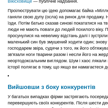
Вікісховище
— публічне надбання.
Проілюструвати цю ідею допомагає байка «Міллер,
ганяли свою дупу (осла) на ринок для продажу. Н
їзди. Потім батько сказав синові покататися на 
люди не мають поваги до людей похилого віку. П
просунулися на невелику відстань далі і зустріли 
маленький син був змушений ходити один; знову 
господарем звіра, судячи з того, як його обтяжув
зв'язали ноги тварини разом і несли його на жерд
неортодоксальним виглядом. Шум і хаос лякали зв
історії полягає в тому, що якщо ви намагаєтеся д
Вийшовши з боку конкурентів
У багатьох випадках фірми застрягають посередин
перевершують своїх конкурентів. Після шести деся