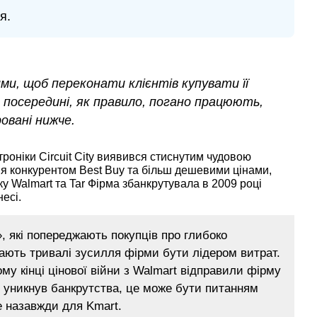
я.
ми, щоб переконати клієнтів купувати її
ли посередині, як правило, погано працюють,
овані нижче.
роніки Circuit City виявився стиснутим чудовою
я конкурентом Best Buy та більш дешевими цінами,
ку Walmart та Tar Фірма збанкрутувала в 2009 році
несі.
s», які попереджають покупців про глибоко
ають тривалі зусилля фірми бути лідером витрат.
у кінці цінової війни з Walmart відправили фірму
t уникнув банкрутства, це може бути питанням
не назавжди для Kmart.