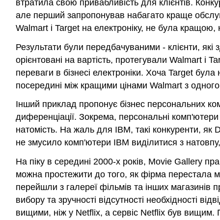
втратила свою привабливість для клієнтів. Конкур
але перший запропонував набагато краще обслуг
Walmart і Target на електроніку, не була кращою, н
Результати були передбачуваними - клієнти, які 
орієнтовані на вартість, протегували Walmart і Ta
переваги в бізнесі електроніки. Хоча Target була
посередині між кращими цінами Walmart з одного 
Інший приклад пропонує бізнес персональних ком
диференціації. Зокрема, персональні комп'ютери
натомість. На жаль для IBM, такі конкуренти, як
не змусило комп'ютери IBM виділитися з натовпу,
На піку в середині 2000-х років, Movie Gallery 
можна простежити до того, як фірма перестала ма
перейшли з галереї фільмів та інших магазинів про
вибору та зручності відсутності необхідності від
вищими, ніж у Netflix, а сервіс Netflix був вищи