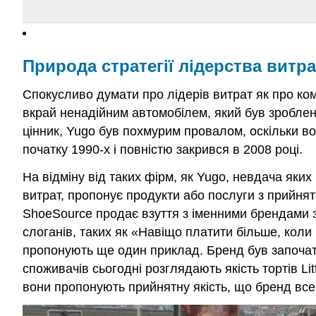
Природа стратегії лідерства витра
Спокусливо думати про лідерів витрат як про комп
вкрай ненадійним автомобілем, який був зроблен
цінник, Yugo був похмурим провалом, оскільки в
початку 1990-х і повністю закрився в 2008 році.
На відміну від таких фірм, як Yugo, невдача яки
витрат
, пропонує продукти або послуги з прийнят
ShoeSource продає взуття з іменними брендами з
слоганів, таких як «Навіщо платити більше, коли
пропонують ще один приклад. Бренд був започатко
споживачів сьогодні розглядають якість тортів L
вони пропонують прийнятну якість, що бренд все