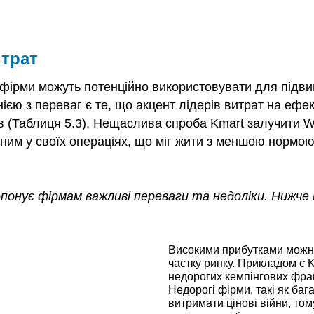
итрат
 фірми можуть потенційно використовувати для підвищ
днією з переваг є те, що акцент лідерів витрат на еф
тів (Таблиця 5.3). Нещаслива спроба Kmart залучити W
ним у своїх операціях, що міг жити з меншою нормою
онує фірмам важливі переваги та недоліки. Нижче 
Високими прибутками можна
частку ринку. Прикладом є 
недорогих кемпінгових фра
Недорогі фірми, такі як ба
витримати цінові війни, то