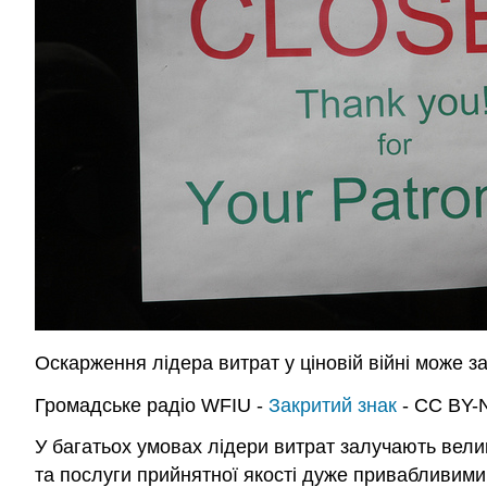
Оскарження лідера витрат у ціновій війні може з
Громадське радіо WFIU -
Закритий знак
- CC BY-N
У багатьох умовах лідери витрат залучають велику
та послуги прийнятної якості дуже привабливими