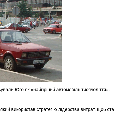
ували Юго як «найгірший автомобіль тисячоліття».
який використав стратегію лідерства витрат, щоб ста