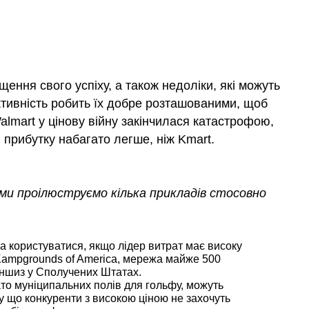
ення свого успіху, а також недоліки, які можуть
ективність робить їх добре розташованими, щоб
almart у цінову війну закінчилася катастрофою,
 прибутку набагато легше, ніж Kmart.
ми проілюструємо кілька прикладів стосовно
 користуватися, якщо лідер витрат має високу
Kampgrounds of America, мережа майже 500
ншиз у Сполучених Штатах.
гато муніципальних полів для гольфу, можуть
му що конкуренти з високою ціною не захочуть