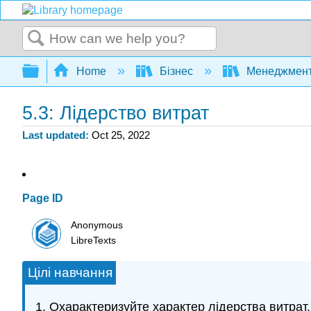
Search
Expand/collapse global hierarchy
Home
Бізнес
Менеджмен
5.3: Лідерство витрат
Last updated
Oct 25, 2022
Page ID
Anonymous
LibreTexts
Цілі навчання
Охарактеризуйте характер лідерства витрат.