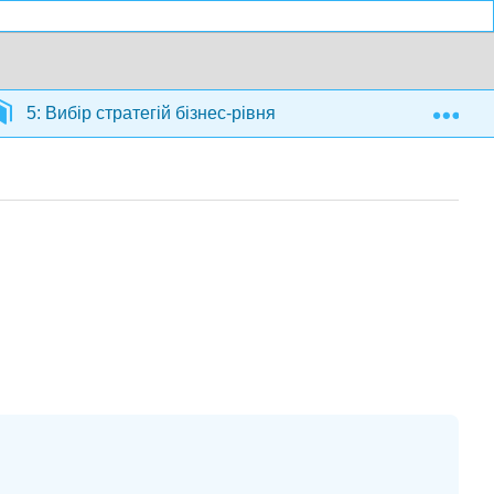
Exp
5: Вибір стратегій бізнес-рівня
5.3: Лідерство в