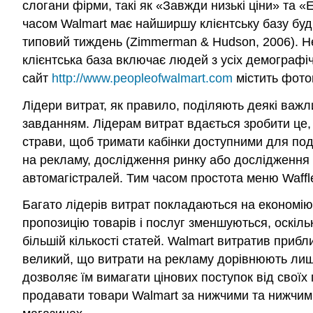
слогани фірми, такі як «Завжди низькі ціни» та «
часом Walmart має найширшу клієнтську базу буд
типовий тиждень (Zimmerman & Hudson, 2006). Не
клієнтська база включає людей з усіх демографічн
сайт
http://www.peopleofwalmart.com
містить фотог
Лідери витрат, як правило, поділяють деякі важл
завданням. Лідерам витрат вдається зробити це,
страви, щоб тримати кабінки доступними для под
на рекламу, дослідження ринку або дослідженн
автомагістралей. Тим часом простота меню Waffl
Багато лідерів витрат покладаються на
економію
пропозицію товарів і послуг зменшуються, оскіл
більшій кількості статей. Walmart витратив прибл
великий, що витрати на рекламу дорівнюють лише 
дозволяє їм вимагати цінових поступок від своїх
продавати товари Walmart за нижчими та нижчими