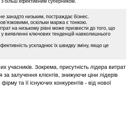
 з більш ефективним суперником.
не занадто низьким, постраждає бізнес.
бов'язковими, оскільки маржа є тонкою.
трат на низькому рівні може призвести до того, що
я у виявленні ключових тенденцій навколишнього
фективність ускладнює їх швидку зміну, якщо це
их учасників. Зокрема, присутність лідера витрат
 за залучення клієнтів, знижуючи ціни лідерів
ірму та її існуючих конкурентів - від нової