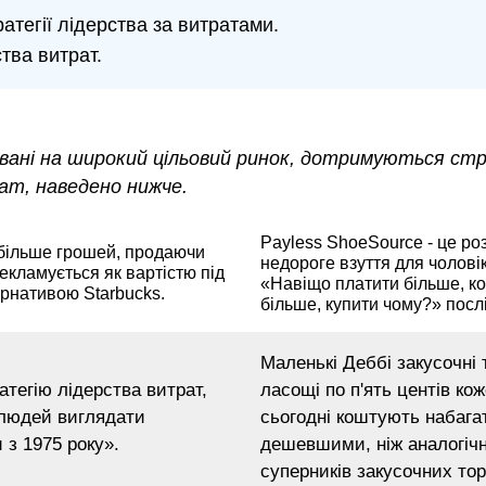
атегії лідерства за витратами.
тва витрат.
товані на широкий цільовий ринок, дотримуються стр
ат, наведено нижче.
Payless ShoeSource - це ро
 більше грошей, продаючи
недороге взуття для чоловікі
рекламується як вартістю під
«Навіщо платити більше, ко
ернативою Starbucks.
більше, купити чому?» посл
Маленькі Деббі закусочні 
тегію лідерства витрат,
ласощі по п'ять центів кож
 людей виглядати
сьогодні коштують набага
 з 1975 року».
дешевшими, ніж аналогічні
суперників закусочних тор