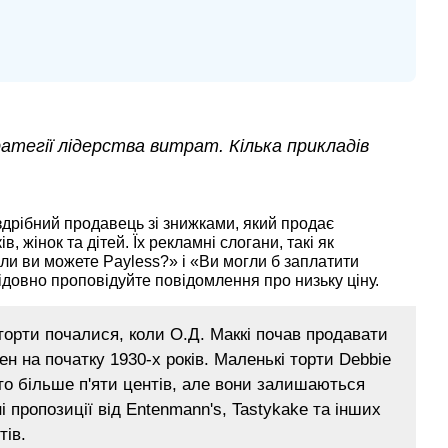
атегії лідерства витрат. Кілька прикладів
здрібний продавець зі знижками, який продає
в, жінок та дітей. Їх рекламні слогани, такі як
ли ви можете Payless?» і «Ви могли б заплатити
ідовно проповідуйте повідомлення про низьку ціну.
торти почалися, коли О.Д. Маккі почав продавати
ен на початку 1930-х років. Маленькі торти Debbie
то більше п'яти центів, але вони залишаються
 пропозиції від Entenmann's, Tastykake та інших
тів.