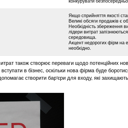
конкурувати безпосередньо
Якщо сприйняття якості ста
Великі обсяги продажів є о
Необхідність збереження ви
лідери витрат запізнюютьс
середовища.
Акцент недорогих фірм на е
необхідно.
 витрат також створює переваги щодо потенційних нов
вступати в бізнес, оскільки нова фірма буде боротися
допомагає створити бар'єри для входу, які захищають ф