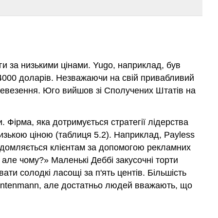
уги за низькими цінами. Yugo, наприклад, був
 4000 доларів. Незважаючи на свій привабливий
еревезення. Юго вийшов зі Сполучених Штатів на
и. Фірма, яка
дотримується стратегії лідерства
изькою ціною (таблиця 5.2). Наприклад, Payless
відомляється клієнтам за допомогою рекламних
 але чому?» Маленькі Деббі закусочні торти
ти солодкі ласощі за п'ять центів. Більшість
ід Entenmann, але достатньо людей вважають, що