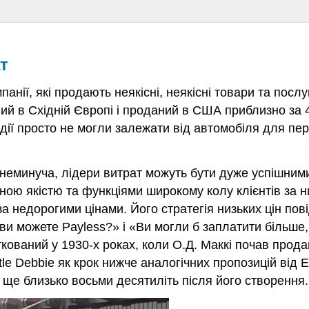
т
анії, які продають неякісні, неякісні товари та посл
ий в Східній Європі і проданий в США приблизно за
одії просто не могли залежати від автомобіля для п
х неминуча, лідери витрат можуть бути дуже успішним
ною якістю та функціями широкому колу клієнтів за н
а недорогими цінами. Його стратегія низьких цін по
 ви можете Payless?» і «Ви могли б заплатити більше,
ваний у 1930-х роках, коли О.Д. Маккі почав продава
ittle Debbie як крок нижче аналогічних пропозицій в
 ще близько восьми десятиліть після його створення.