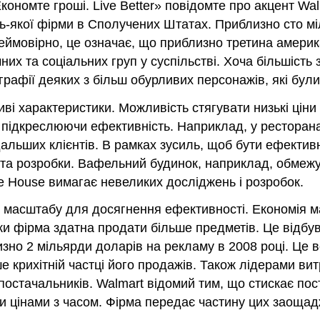
Економте гроші. Live Better» повідомте про акцент Wa
ь-якої фірми в Сполучених Штатах. Приблизно сто мі
ймовірно, це означає, що приблизно третина америка
их та соціальних груп у суспільстві. Хоча більшість 
рафії деяких з більш обурливих персонажів, які були
иві характеристики. Можливість стягувати низькі цін
 підкреслюючи ефективність. Наприклад, у ресторан
альших клієнтів. В рамках зусиль, щоб бути ефектив
я та розробки. Вафельний будинок, наприклад, обме
e House вимагає невеликих досліджень і розробок.
 масштабу
для досягнення ефективності. Економія м
ьки фірма здатна продати більше предметів. Це відбу
изно 2 мільярди доларів на рекламу в 2008 році. Це в
крихітній частці його продажів. Також лідерами вит
 постачальників. Walmart відомий тим, що стискає пос
 цінами з часом. Фірма передає частину цих заощадже