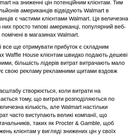
lmart на зниженні цін потенційним клієнтам. Тим
льйонів американців відвідують Walmart в
нців є частими клієнтами Walmart. Ця величезна
з них просто типові американці, популярний веб-
 помічені в магазинах Walmart.
и і все ще отримувати прибуток є складним
ах Waffle House клієнтам швидко подають дешеві
ними, більшість лідерів витрат витрачають мало
жує свою рекламу рекламними щитами вздовж
асштабу створюється, коли витрати на
вається тому, що витрати розподіляються по
еличезна кількість, але Walmart настільки
рат часто виступають великі компанії, що
тачальників, таких як Procter & Gamble, щоб
нь клієнтам у вигляді знижених цін у своїх