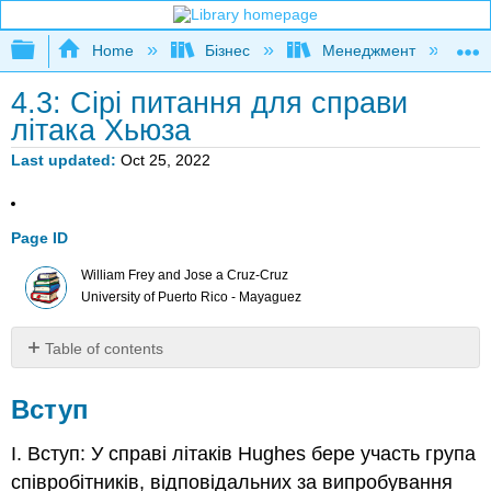
Expand/collapse global hierarchy
Home
Бізнес
Менеджмент
К
4.3: Сірі питання для справи
літака Хьюза
Last updated
Oct 25, 2022
Page ID
William Frey and Jose a Cruz-Cruz
University of Puerto Rico - Mayaguez
Table of contents
Вступ
Вступ
Напрямки
Етичні
І. Вступ: У справі літаків Hughes бере участь група
тести:
налаштування
співробітників, відповідальних за випробування