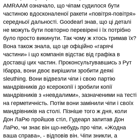
AMRAAM означало, що чіпам судилося бути
частиною вдосконаленої ракети «повітря-повітря»
середньої дальності. Goodearl знав, що ці деталі
не можуть бути повторно перевірені і їх потрібно
було просто викинути. Так чому ж хтось тримав їх?
Вона також знала, що це офіційно «гарячі
частини» і що компанія відстає від графіка в
доставці цих частин. Проконсультувавшись з Рут
Ібарра, вони двоє вирішили зробити деякі
sleuthing. Вони відвезли чіпи і свою партію
мандрівників до ксерокопії і зробили копії
мандрівників з «невдалими», зазначеними на тесті
на герметичність. Потім вони замінили чіпи і своїх
мандрівників на столі. Пізніше того ж дня, коли
Дон ЛаРю пройшов стіл, Гудеарл запитав Дон
ЛаРю, чи знає він що-небудь про чіпи. «Жодна
ваша справа», - відповів він. Чіпи зникли, а