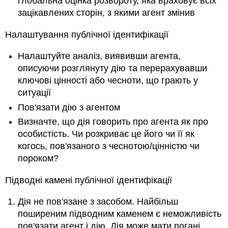
глобальна оцінка розвороту, яка враховує всіх
зацікавлених сторін, з якими агент змінив
Налаштування публічної ідентифікації
Налаштуйте аналіз, виявивши агента,
описуючи розглянуту дію та перерахувавши
ключові цінності або чесноти, що грають у
ситуації
Пов'язати дію з агентом
Визначте, що дія говорить про агента як про
особистість. Чи розкриває це його чи її як
когось, пов'язаного з чеснотою/цінністю чи
пороком?
Підводні камені публічної ідентифікації
Дія не пов'язане з засобом. Найбільш
поширеним підводним каменем є неможливість
пов'язати агент і дію. Дія може мати погані