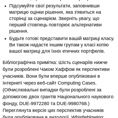
Підсумуйте свої результати, заповнивши
матрицю оцінки рішення, яка з'явиться на
сторінці за сценарієм. Зверніть увагу, що
перший стовпець повторює альтернативи
рішення.
Будьте готові представити вашій матриці класу.
Ви також надасте іншим групам у класі копію
вашої матриці для їхніх етичних портфелів.
Бібліографічна примітка: Шість сценаріїв нижче
були розроблені Чаком Хаффом як перспективи
учасників. Вони були вперше опубліковані в
Інтернеті через веб-сайт Computing Cases.
(Обчислювальні випадки були розроблені за
допомогою двох грантів Національного наукового
фонду, DUE-9972280 та DUE-9980768.)
Переглянута версія цих перспектив учасників
була опублікована в антології, Whistleblowing: