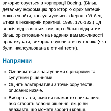
Медіа
використовується в корпорації Boeing. (Більш
Файли
детальну інформацію про історію сірих матерій
Бібліографія
можна знайти, консультуючись з Керолін Уітбек,
Етика в інженерній практиці, 1998, 176-182.) Ця
версія відрізняється тим, що є більш відкритим і
більш орієнтованим на надання вам можливості
практикувати, використовуючи етичну теорію (яка
була інкапсульована в етичні тести).
Напрямки
Ознайомтеся з наступними сценаріями та
супутніми рішеннями
Оцініть альтернативи з точки зору тестів,
описаних нижче.
Виберіть той, який ви вважаєте найкращим,
або створіть власне рішення, якщо ви
вважаєте, що можете зробити краще.