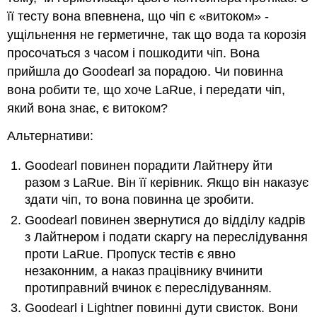
її тесту вона впевнена, що чіп є «витоком» -
ущільнення не герметичне, так що вода та корозія
просочаться з часом і пошкодити чіп. Вона
прийшла до Goodearl за порадою. Чи повинна
вона робити те, що хоче LaRue, і передати чіп,
який вона знає, є витоком?
Альтернативи:
Goodearl повинен порадити Лайтнеру йти
разом з LaRue. Він її керівник. Якщо він наказує
здати чіп, то вона повинна це зробити.
Goodearl повинен звернутися до відділу кадрів
з Лайтнером і подати скаргу на переслідування
проти LaRue. Пропуск тестів є явно
незаконним, а наказ працівнику вчинити
протиправний вчинок є переслідуванням.
Goodearl і Lightner повинні дути свисток. Вони