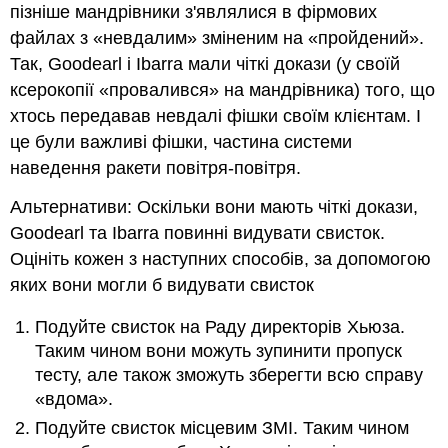
пізніше мандрівники з'являлися в фірмових
файлах з «невдалим» зміненим на «пройдений».
Так, Goodearl і Ibarra мали чіткі докази (у своїй
ксерокопії «провалився» на мандрівника) того, що
хтось передавав невдалі фішки своїм клієнтам. І
це були важливі фішки, частина системи
наведення ракети повітря-повітря.
Альтернативи: Оскільки вони мають чіткі докази,
Goodearl та Ibarra повинні видувати свисток.
Оцініть кожен з наступних способів, за допомогою
яких вони могли б видувати свисток
Подуйте свисток на Раду директорів Хьюза.
Таким чином вони можуть зупинити пропуск
тесту, але також зможуть зберегти всю справу
«вдома».
Подуйте свисток місцевим ЗМІ. Таким чином