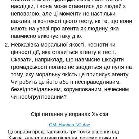
наслідки, і вона може ставитися до людей з
неповагою, але ці моменти не настільки
важливі в контексті цього тесту, як те, що вони
мають на увазі про агента як людину, яка
навмисно виконує таку дію.
Невказівка моральної якості, чесноти чи
цінності дії, яка ставиться агенту в тесті.
Сказати, наприклад, що навмисне шкодити
громадськості погано не зводиться до нуля на
тому, яку моральну якість це приписує агенту.
Чи робить це його або її несправедливим,
безвідповідальним, корумпованим, нечесним
чи необгрунтованим?
Сірі питання у вправах Хьюза
GM_Hughes_V2.doc
Ці вправи представляють три точки рішення від
Хьюза, альтернативи рішення, резюме етики та