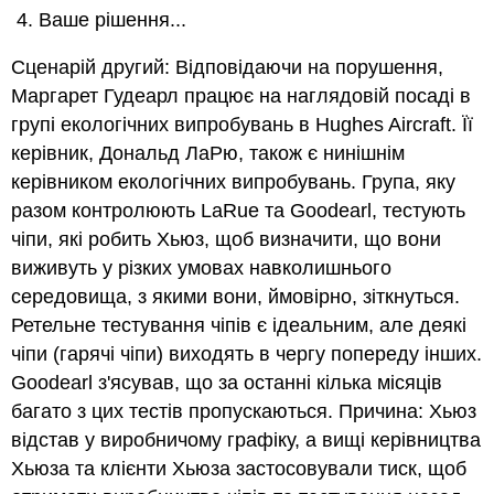
Ваше рішення...
Сценарій другий: Відповідаючи на порушення,
Маргарет Гудеарл працює на наглядовій посаді в
групі екологічних випробувань в Hughes Aircraft. Її
керівник, Дональд ЛаРю, також є нинішнім
керівником екологічних випробувань. Група, яку
разом контролюють LaRue та Goodearl, тестують
чіпи, які робить Хьюз, щоб визначити, що вони
виживуть у різких умовах навколишнього
середовища, з якими вони, ймовірно, зіткнуться.
Ретельне тестування чіпів є ідеальним, але деякі
чіпи (гарячі чіпи) виходять в чергу попереду інших.
Goodearl з'ясував, що за останні кілька місяців
багато з цих тестів пропускаються. Причина: Хьюз
відстав у виробничому графіку, а вищі керівництва
Хьюза та клієнти Хьюза застосовували тиск, щоб