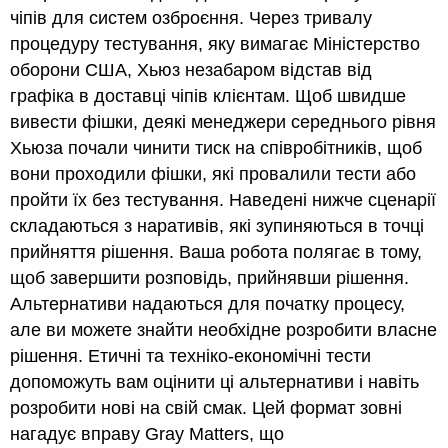
та
чіпів для систем озброєння. Через тривалу
підводні
процедуру тестування, яку вимагає Міністерство
камені
оборони США, Хьюз незабаром відстав від
Hughes
Case
графіка в доставці чіпів клієнтам. Щоб швидше
Соціально-
вивести фішки, деякі менеджери середнього рівня
технічна
Хьюза почали чинити тиск на співробітників, щоб
система
вони проходили фішки, які провалили тести або
відповідальне
інакомислення
пройти їх без тестування. Наведені нижче сценарії
Драматичні
складаються з наративів, які зупиняються в точці
репетиції
прийняття рішення. Ваша робота полягає в тому,
Хьюза
щоб завершити розповідь, прийнявши рішення.
Питання
Альтернативи надаються для початку процесу,
про
драматичні
але ви можете знайти необхідне розробити власне
роздуми
рішення. Етичні та техніко-економічні тести
Історія
допоможуть вам оцінити ці альтернативи і навіть
дошки
розробити нові на свій смак. Цей формат зовні
Х'юз
справи
нагадує вправу Gray Matters, що