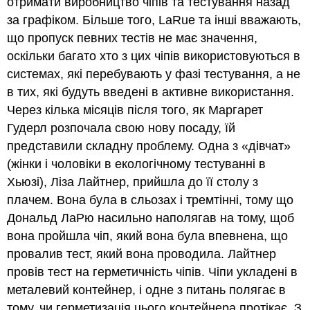
отримати виробництво чіпів та тестування назад
за графіком. Більше того, LaRue та інші вважають,
що пропуск певних тестів не має значення,
оскільки багато хто з цих чіпів використовуються в
системах, які перебувають у фазі тестування, а не
в тих, які будуть введені в активне використання.
Через кілька місяців після того, як Маргарет
Гудерл розпочала свою нову посаду, їй
представили складну проблему. Одна з «дівчат»
(жінки і чоловіки в екологічному тестуванні в
Хьюзі), Ліза Лайтнер, прийшла до її столу з
плачем. Вона була в сльозах і тремтінні, тому що
Дональд ЛаРю насильно наполягав на тому, щоб
вона пройшла чіп, який вона була впевнена, що
провалив тест, який вона проводила. Лайтнер
провів тест на герметичність чіпів. Чіпи укладені в
металевий контейнер, і одне з питань полягає в
тому, чи герметизація цього контейнера протікає. З