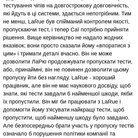
тестування чіпів на довгострокову довговічність,
які йдуть в ці системи, здається непотрібним. Тим
не менш, LaRue був спійманий контролем якості,
пропускаючи тест, і тепер Саї потрібно прийняти
рішення. Вище керівництво не надало жодних
вказівок; вони просто сказали йому «впоратися з
цим» і тримати деталі вчасно. Він не може
дозволити ЛаРю продовжувати пропускати тести,
або, принаймні, він не повинен дозволити цьому
пропуску йти без нагляду. LaRue - хороший
працівник, але він не має наукового досвіду, щоб
знати, які тести завдали б найменшої шкоди, якби
їх пропустили. Він міг би працювати з LaRue і
допомогти йому з'ясувати найкращі тести, щоб
пропустити, щоб найменшу шкоду було завдано.
Але безпосередньо брати участь у пропуску тестів
означало б порушення політики компанії та