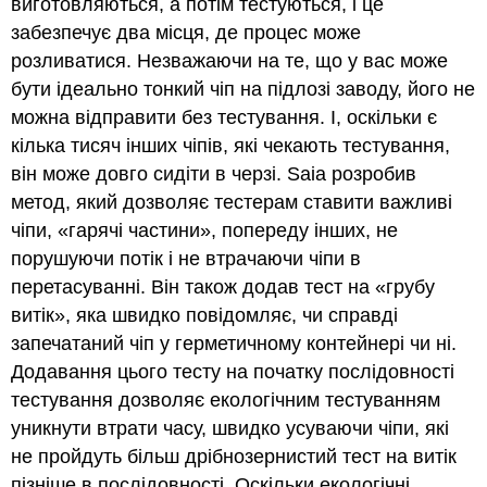
виготовляються, а потім тестуються, і це
забезпечує два місця, де процес може
розливатися. Незважаючи на те, що у вас може
бути ідеально тонкий чіп на підлозі заводу, його не
можна відправити без тестування. І, оскільки є
кілька тисяч інших чіпів, які чекають тестування,
він може довго сидіти в черзі. Saia розробив
метод, який дозволяє тестерам ставити важливі
чіпи, «гарячі частини», попереду інших, не
порушуючи потік і не втрачаючи чіпи в
перетасуванні. Він також додав тест на «грубу
витік», яка швидко повідомляє, чи справді
запечатаний чіп у герметичному контейнері чи ні.
Додавання цього тесту на початку послідовності
тестування дозволяє екологічним тестуванням
уникнути втрати часу, швидко усуваючи чіпи, які
не пройдуть більш дрібнозернистий тест на витік
пізніше в послідовності. Оскільки екологічні