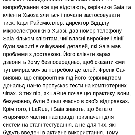
випробування все ще відстають, керівники Saia та
клієнти Хьюза злиться і почали застосовувати
тиск. Карл Райсмюллер, директор Відділу
мікроелектроніки в Хьюзі, дав номер телефону
Saia кільком клієнтам, чиї власні виробничі лінії
були закриті в очікуванні деталей, які Saia мав
проблеми з доставкою. Його клієнти зараз
дзвонять йому безпосередньо, щоб сказати «ми
тут вмираємо» за потребою деталей. Френк Сая
виявив, що співробітник під його керівництвом
Дональд ЛаРю пропускає тести на комп'ютерних
чіпах. З тих пір, як LaRue почав цю практику, вони,
безумовно, були більш вчасно в своїх відправках.
Крім того, і LaRue, і Saia знають, що багато
«гарячих» частин насправді призначені для
систем на етапі тестування, а не для тих, які
будуть введені в активне використання. Тому