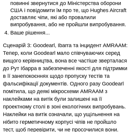
повинні звернутися до Міністерства оборони
США і повідомити їм про те, що Hughes Aircraft
доставляє чіпи, які або провалили
випробування, або не пройшли випробування.
Ваше рішення...
Сценарій 3: Goodearl, Ibarra та інцидент AMRAAM:
Тепер, коли Goodearl мало співчуваючих серед
вищого керівництва, вона все частіше зверталася
до Рут Ібарра в забезпеченні якості для підтримки
в її занепокоєннях щодо пропуску тестів та
фальсифікації документів. Одного разу Goodearl
помітила, що деякі мікросхеми AMRAAM з
наклейками на витік були залишені на її
проектному столі в зоні екологічних випробувань.
Наклейки на витік означали, що ущільнення на
нібито герметичному корпусі чіпів не пройшло
тест, щоб перевірити, чи не просочилися вони.