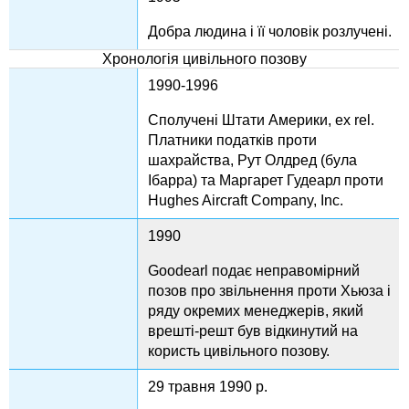
Добра людина і її чоловік розлучені.
Хронологія цивільного позову
1990-1996
Сполучені Штати Америки, ex rel.
Платники податків проти
шахрайства, Рут Олдред (була
Ібарра) та Маргарет Гудеарл проти
Hughes Aircraft Company, Inc.
1990
Goodearl подає неправомірний
позов про звільнення проти Хьюза і
ряду окремих менеджерів, який
врешті-решт був відкинутий на
користь цивільного позову.
29 травня 1990 р.