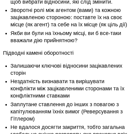
щоб вибрати відносини, які слід змінити.
Зворотні ролі між агентом (вами) та кожною
зацікавленою стороною: поставте їх на своє
місце (як агент) та себе на їх місце (як ціль дії)
Якби ви були на їхньому місці, ви б все-таки
вважали дію прийнятною?
Підводні камені оборотності
Залишаючи ключові відносини зацікавлених
сторін
Нездатність визнавати та вирішувати
конфлікти між зацікавленими сторонами та їх
конфліктними ставками
Заплутане ставлення до інших з повагою з
капітулюванням їхніх вимог (Реверсування з
Гітлером)
Не вдалося досягти закриття, тобто загальна