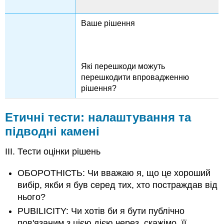
Ваше рішення
Які перешкоди можуть
перешкодити впровадженню
рішення?
Етичні тести: налаштування та
підводні камені
III. Тести оцінки рішень
ОБОРОТНІСТЬ: Чи вважаю я, що це хороший
вибір, якби я був серед тих, хто постраждав від
нього?
PUBILICITY: Чи хотів би я бути публічно
пов'язаним з цією дією через, скажімо, її