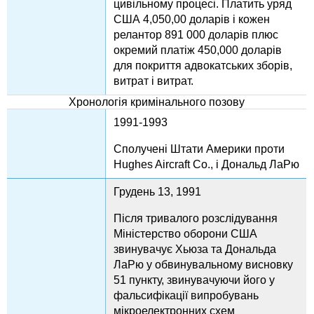
цивільному процесі. Платить уряд
США 4,050,00 доларів і кожен
релантор 891 000 доларів плюс
окремий платіж 450,000 доларів
для покриття адвокатських зборів,
витрат і витрат.
Хронологія кримінального позову
1991-1993
Сполучені Штати Америки проти
Hughes Aircraft Co., і Дональд ЛаРю
Грудень 13, 1991
Після тривалого розслідування
Міністерство оборони США
звинувачує Хьюза та Дональда
ЛаРю у обвинувальному висновку
51 пункту, звинувачуючи його у
фальсифікації випробувань
мікроелектронних схем