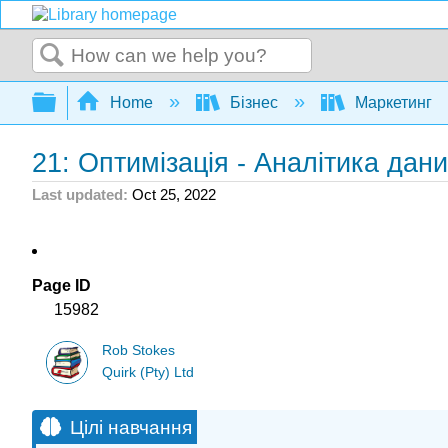
Search
Expand/collapse global hierarchy
Home
Бізнес
Маркетинг
21: Оптимізація - Аналітика дан
Last updated
Oct 25, 2022
Page ID
15982
Rob Stokes
Quirk (Pty) Ltd
Цілі навчання