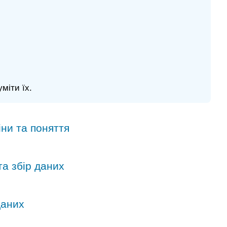
міти їх.
іни та поняття
та збір даних
даних