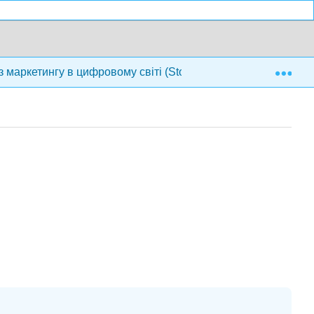
Exp
з маркетингу в цифровому світі (Stokes)
21: Оптимі