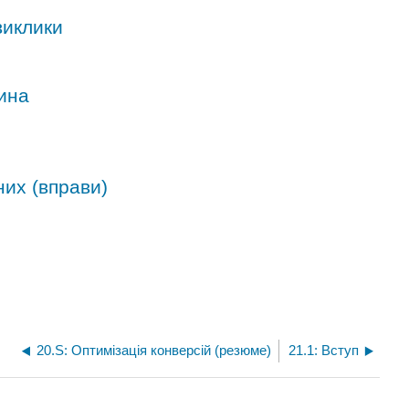
виклики
ина
них (вправи)
20.S: Оптимізація конверсій (резюме)
21.1: Вступ