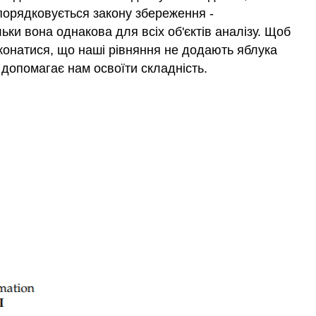
дпорядковується закону збереження -
льки вона однакова для всіх об'єктів аналізу. Щоб
еконатися, що наші рівняння не додають яблука
і допомагає нам освоїти складність.