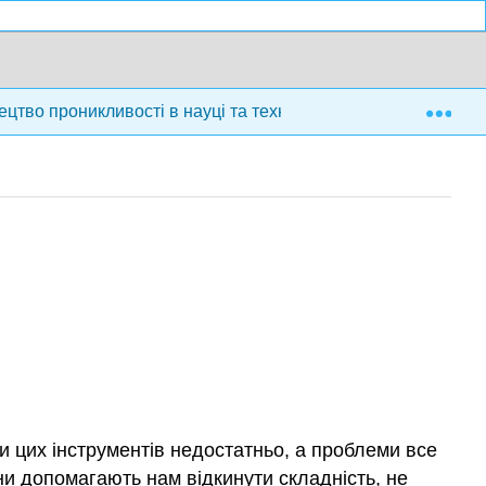
Exp
цтво проникливості в науці та техніці (Mahajan)
Ча
ли цих інструментів недостатньо, а проблеми все
они допомагають нам відкинути складність, не