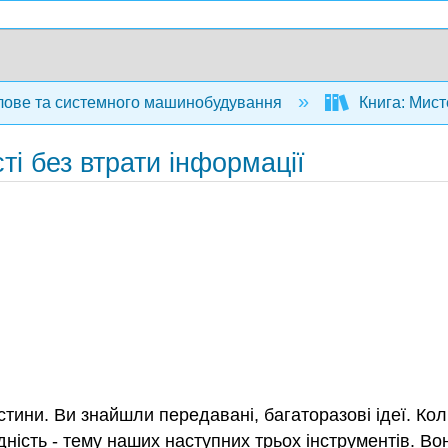
ове та системного машинобудування
Книга: Мисте
ті без втрати інформації
стини. Ви знайшли передавані, багаторазові ідеї. Ко
дність - тему наших наступних трьох інструментів. В