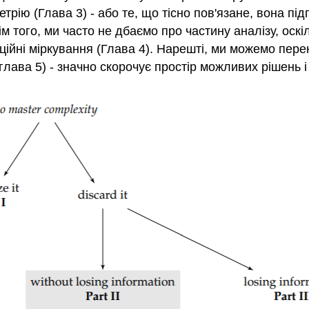
трію (Глава 3) - або те, що тісно пов'язане, вона пі
м того, ми часто не дбаємо про частину аналізу, оскі
рційні міркування (Глава 4). Нарешті, ми можемо пер
(глава 5) - значно скорочує простір можливих рішень 