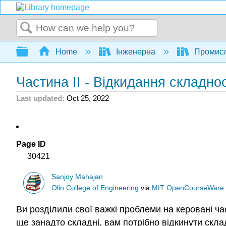
Search
Expand/collapse global hierarchy
Home
Інженерна
Промисл
Частина II - Відкидання складнос
Last updated
Oct 25, 2022
Page ID
30421
Sanjoy Mahajan
Olin College of Engineering
via
MIT OpenCourseWare
Ви розділили свої важкі проблеми на керовані ча
ще занадто складні, вам потрібно відкинути скла