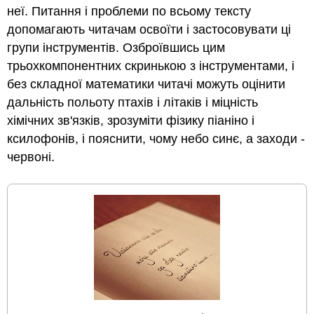
неї. Питання і проблеми по всьому тексту
допомагають читачам освоїти і застосовувати ці
групи інструментів. Озброївшись цим
трьохкомпонентних скринькою з інструментами, і
без складної математики читачі можуть оцінити
дальність польоту птахів і літаків і міцність
хімічних зв'язків, зрозуміти фізику піаніно і
ксилофонів, і пояснити, чому небо синє, а заходи -
червоні.