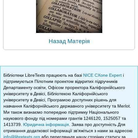
Назад Матерія
Бібліотеки LibreTexts працюють на базі
NICE CXone Expert
і
підтримуються Пілотним проектом відкритих підручників
Департаменту освіти, Офісом проректора Каліфорнійського
університету в Девісі, Бібліотекою Каліфорнійського
університету в Девісі, Програмою доступних рішень для
навчання Каліфорнійського державного університету та Merlot.
Ми також визнаємо попередню підтримку Національного
наукового фонду під номерами грантів 1246120, 1525057 та
1413739.
Юридична інформація
. Заява про доступність Для
отримання додаткової інформації зв’яжіться з нами за адресою
info@libretexts.org
або перегляньте нашу сторінку статусу за