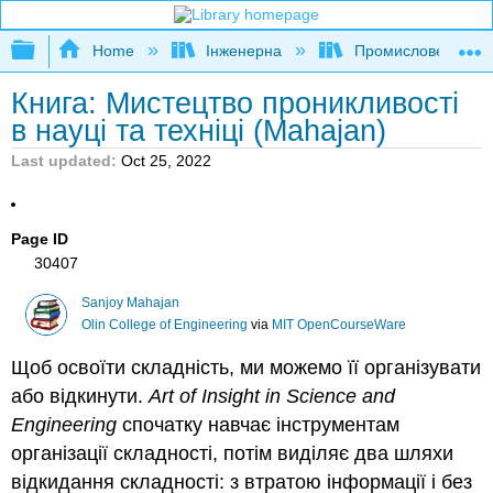
Expand/collapse global hierarchy
Home
Інженерна
Промислове та си
Книга: Мистецтво проникливості
в науці та техніці (Mahajan)
Last updated
Oct 25, 2022
Page ID
30407
Sanjoy Mahajan
Olin College of Engineering
via
MIT OpenCourseWare
Щоб освоїти складність, ми можемо її організувати
або відкинути.
Art of Insight in Science and
Engineering
спочатку навчає інструментам
організації складності, потім виділяє два шляхи
відкидання складності: з втратою інформації і без