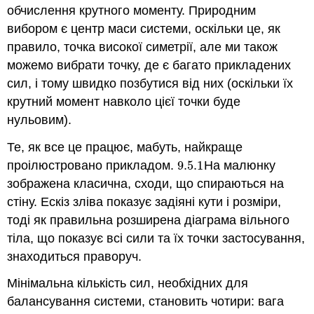
обчислення крутного моменту. Природним
вибором є центр маси системи, оскільки це, як
правило, точка високої симетрії, але ми також
можемо вибрати точку, де є багато прикладених
сил, і тому швидко позбутися від них (оскільки їх
крутний момент навколо цієї точки буде
нульовим).
Те, як все це працює, мабуть, найкраще
проілюстровано прикладом.
9.5.
1
На малюнку
9.5.
1
зображена класична, сходи, що спираються на
стіну. Ескіз зліва показує задіяні кути і розміри,
тоді як правильна розширена діаграма вільного
тіла, що показує всі сили та їх точки застосування,
знаходиться праворуч.
Мінімальна кількість сил, необхідних для
балансування системи, становить чотири: вага