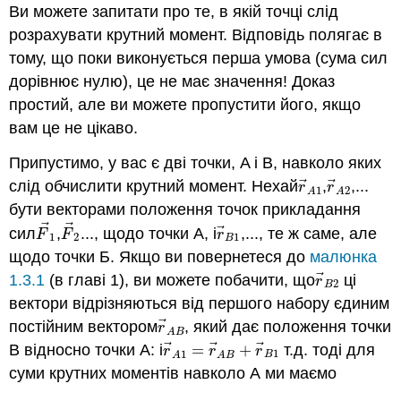
Ви можете запитати про те, в якій точці слід
розрахувати крутний момент. Відповідь полягає в
тому, що поки виконується перша умова (сума сил
дорівнює нулю), це не має значення! Доказ
простий, але ви можете пропустити його, якщо
вам це не цікаво.
Припустимо, у вас є дві точки, A і B, навколо яких
⃗
⃗
слід обчислити крутний момент. Нехай
,
,...
r
→
A
r
1
→
A
2
r
r
1
2
A
A
бути векторами положення точок прикладання
⃗
⃗
⃗
сил
,
..., щодо точки А, і
,..., те ж саме, але
F
→
F
1
→
2
r
→
B
1
F
F
r
1
2
1
B
щодо точки Б. Якщо ви повернетеся до
малюнка
⃗
1.3.1
(в главі 1), ви можете побачити, що
ці
r
→
B
2
r
2
B
вектори відрізняються від першого набору єдиним
⃗
постійним вектором
, який дає положення точки
r
→
A
B
r
A
B
⃗
⃗
⃗
B відносно точки A: і
=
+
т.д. тоді для
r
→
A
1
=
r
→
A
B
+
r
→
B
1
r
r
r
1
1
B
A
A
B
суми крутних моментів навколо А ми маємо