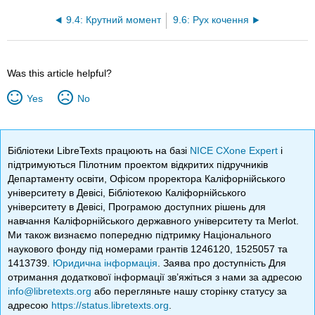
9.4: Крутний момент
9.6: Рух кочення
Was this article helpful?
Yes
No
Бібліотеки LibreTexts працюють на базі
NICE CXone Expert
і
підтримуються Пілотним проектом відкритих підручників
Департаменту освіти, Офісом проректора Каліфорнійського
університету в Девісі, Бібліотекою Каліфорнійського
університету в Девісі, Програмою доступних рішень для
навчання Каліфорнійського державного університету та Merlot.
Ми також визнаємо попередню підтримку Національного
наукового фонду під номерами грантів 1246120, 1525057 та
1413739.
Юридична інформація
. Заява про доступність Для
отримання додаткової інформації зв’яжіться з нами за адресою
info@libretexts.org
або перегляньте нашу сторінку статусу за
адресою
https://status.libretexts.org
.