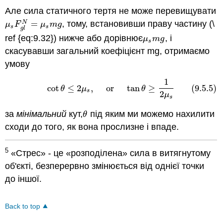
Але сила статичного тертя не може перевищувати
=
, тому, встановивши праву частину (\
N
μ
s
F
g
l
N
=
μ
s
m
g
μ
F
μ
m
g
s
s
g
l
ref {eq:9.32}) нижче або дорівнює
, і
μ
s
m
g
μ
m
g
s
скасувавши загальний коефіцієнт mg, отримаємо
умову
1
(9.5.5)
cot
θ
≤
2
μ
s
,
or
tan
θ
≥
1
2
μ
s
cot
≤
2
,
or
tan
≥
(9.5.5)
θ
μ
θ
s
2
μ
s
за
мінімальний
кут,
під яким ми можемо нахилити
θ
θ
сходи до того, як вона прослизне і впаде.
5
«Стрес» - це «розподілена» сила в витягнутому
об'єкті, безперервно змінюється від однієї точки
до іншої.
Back to top