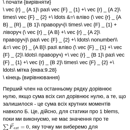
\ почати {вирівняти}
\ vec {r} _ {A 1}\ раз\ vec {F} _ {1} +\ vec {r} _ {A 2}\
times\ vec {F} _ {2} +\ ldots &=\ вліво (\ vec {r} _ {A
B} _ {R} _ {B 1}\ праворуч)\ times\ vec {F} _ {1} +
ліворуч (\ vec {r} _ {A B} +\ vec {r} _ {A 2}\
праворуч)\ раз\ vec {F} _ {2} +\ ldots\ nonumber\\
&=\ vec {r} _ {A B}\ раз\ вліво (\ vec {F} _ {1} +\ vec
{F} _ {2}\ ldots\ праворуч) +\ vec {r} _ {B 1}\ раз\ vec
{F} _ {1} +\ vec {r} _ {B 2}\ times\ vec {F} _ {2} +\
ldots\ мітка {еква:9.28}
\ кінець {вирівнювання}
Перший член на останньому рядку дорівнює
нулю, якщо сума всіх сил дорівнює нулю, а те, що
залишилося - це сума всіх крутних моментів
навколо Б. Це, дійсно, для статики про 1 blems,
поки ми виконуємо, не має значення про те
⃗
∑
=
0
, яку точку ми виберемо для
∑
F
→
e
x
t
=
0
F
e
x
t