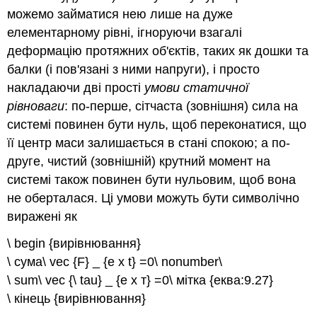
можемо займатися нею лише на дуже
елементарному рівні, ігноруючи взагалі
деформацію протяжних об'єктів, таких як дошки та
балки (і пов'язані з ними напруги), і просто
накладаючи дві прості
умови статичної
рівноваги
: по-перше, сітчаста (зовнішня) сила на
системі повинен бути нуль, щоб переконатися, що
її центр маси залишається в стані спокою; а по-
друге, чистий (зовнішній) крутний момент на
системі також повинен бути нульовим, щоб вона
не оберталася. Ці умови можуть бути символічно
виражені як
\ begin {вирівнювання}
\ сума\ vec {F} _ {e x t} =0\ nonumber\
\ sum\ vec {\ tau} _ {е х т} =0\ мітка {еква:9.27}
\ кінець {вирівнювання}