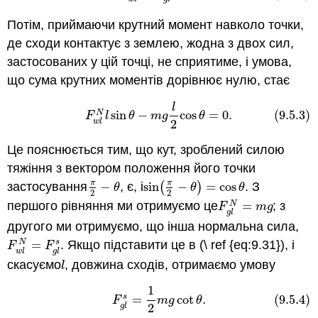
Потім, приймаючи крутний момент навколо точки,
де сходи контактує з землею, жодна з двох сил,
застосованих у цій точці, не сприятиме, і умова,
що сума крутних моментів дорівнює нулю, стає
l
(9.5.3)
F
w
l
N
l
sin
θ
−
m
g
l
2
cos
θ
=
0
.
sin
−
cos
=
0
.
(9.5.3)
N
F
l
θ
m
g
θ
2
w
l
Це пояснюється тим, що кут, зроблений силою
тяжіння з вектором положення його точки
π
π
застосування
−
, є, і
sin
(
−
)
=
cos
. З
π
2
−
θ
sin
(
π
2
−
θ
)
=
cos
θ
θ
θ
θ
2
2
першого рівняння ми отримуємо це
=
; з
N
F
g
l
N
=
m
g
F
m
g
g
l
другого ми отримуємо, що інша нормальна сила,
=
. Якщо підставити це в (\ ref {eq:9.31}), і
s
N
F
w
l
N
=
F
g
l
s
F
F
w
l
g
l
скасуємо
, довжина сходів, отримаємо умову
l
l
1
(9.5.4)
F
g
l
s
=
1
2
m
g
cot
θ
.
=
cot
.
(9.5.4)
s
F
m
g
θ
2
g
l