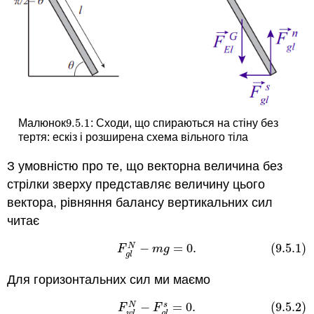
9.5.
1
Малюнок
: Сходи, що спираються на стіну без
9.5.
1
тертя: ескіз і розширена схема вільного тіла
З умовністю про те, що векторна величина без
стрілки зверху представляє величину цього
вектора, рівняння балансу вертикальних сил
читає
−
=
0
.
(9.5.1)
N
(9.5.1)
F
g
l
N
−
m
g
=
0
.
F
m
g
g
l
Для горизонтальних сил ми маємо
−
=
0
.
(9.5.2)
s
N
(9.5.2)
F
w
l
N
−
F
g
l
s
=
0
.
F
F
w
l
g
l