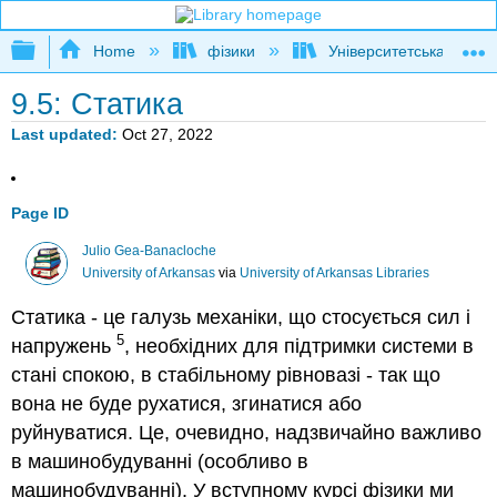
Expand/collapse global hierarchy
Home
фізики
Університетська фізик
9.5: Статика
Last updated
Oct 27, 2022
Page ID
Julio Gea-Banacloche
University of Arkansas
via
University of Arkansas Libraries
Статика - це галузь механіки, що стосується сил і
5
напружень
, необхідних для підтримки системи в
стані спокою, в стабільному рівновазі - так що
вона не буде рухатися, згинатися або
руйнуватися. Це, очевидно, надзвичайно важливо
в машинобудуванні (особливо в
машинобудуванні). У вступному курсі фізики ми