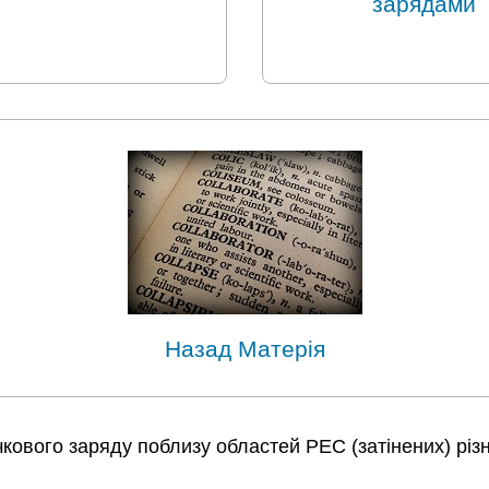
зарядами
Назад Матерія
чкового заряду поблизу областей PEC (затінених) різно