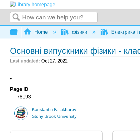
Search
Expand/collapse global hierarchy
Home
фізики
Електрика і
Основні випускники фізики - кла
Last updated
Oct 27, 2022
Page ID
78193
Konstantin K. Likharev
Stony Brook University