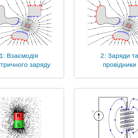
1: Взаємодія
2: Заряди т
ктричного заряду
провідники