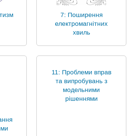
етизм
7: Поширення
електромагнітних
хвиль
11: Проблеми вправ
та випробувань з
модельними
рішеннями
ання
ими