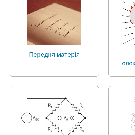
Передня матерія
еле