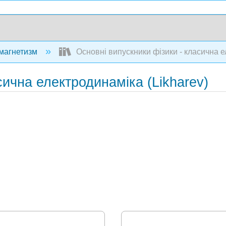
 магнетизм
Основні випускники фізики - класична е
сична електродинаміка (Likharev)