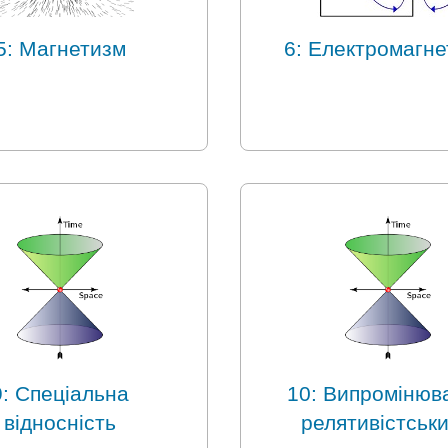
5: Магнетизм
6: Електромагн
9: Спеціальна
10: Випромінюв
відносність
релятивістськ