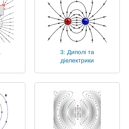
а
3: Диполі та
діелектрики