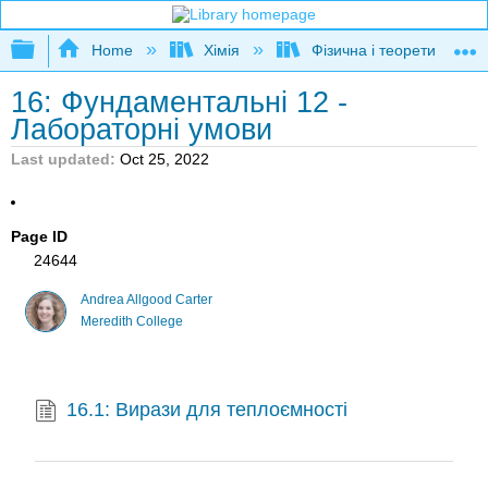
Expand/collapse global hierarchy
Home
Хімія
Фізична і теоретична хім
16: Фундаментальні 12 -
Лабораторні умови
Last updated
Oct 25, 2022
Page ID
24644
Andrea Allgood Carter
Meredith College
16.1: Вирази для теплоємності