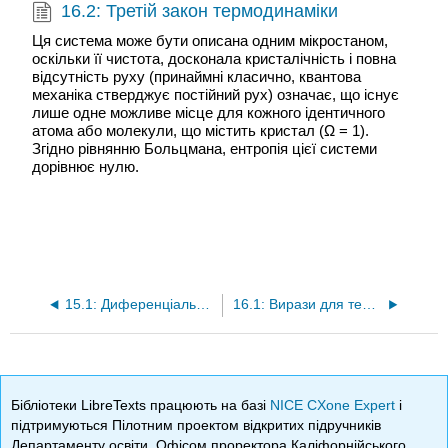
16.2: Третій закон термодинаміки
Ця система може бути описана одним мікростаном,
оскільки її чистота, досконала кристалічність і повна
відсутність руху (принаймні класично, квантова
механіка стверджує постійний рух) означає, що існує
лише одне можливе місце для кожного ідентичного
атома або молекули, що містить кристал (Ω = 1).
Згідно рівнянню Больцмана, ентропія цієї системи
дорівнює нулю.
15.1: Диференціальні форми фундаментальних рівнянь
16.1: Вирази для теплоємності
Бібліотеки LibreTexts працюють на базі
NICE CXone Expert
і
підтримуються Пілотним проектом відкритих підручників
Департаменту освіти, Офісом проректора Каліфорнійського