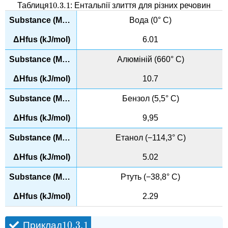
10.3.
1
Таблиця
: Ентальпії злиття для різних речовин
10.3.
1
Вода (0° C)
6.01
Алюміній (660° C)
10.7
Бензол (5,5° C)
9,95
Етанол (−114,3° C)
5.02
Ртуть (−38,8° C)
2.29
10.3.
1
Приклад
10.3.
1