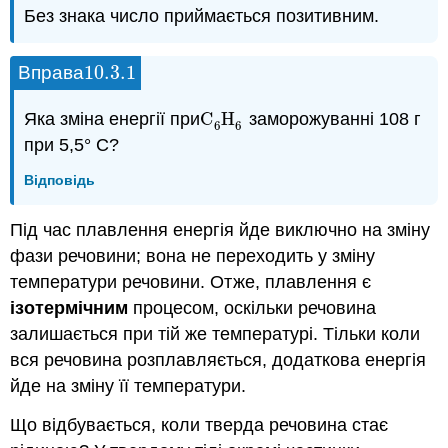
Без знака число приймається позитивним.
10.3.
1
Вправа
10.3.
1
Яка зміна енергії при
C
H
заморожуванні 108 г
C
6
H
6
6
6
при 5,5° C?
Відповідь
Під час плавлення енергія йде виключно на зміну
фази речовини; вона не переходить у зміну
температури речовини. Отже, плавлення є
ізотермічним
процесом, оскільки речовина
залишається при тій же температурі. Тільки коли
вся речовина розплавляється, додаткова енергія
йде на зміну її температури.
Що відбувається, коли тверда речовина стає