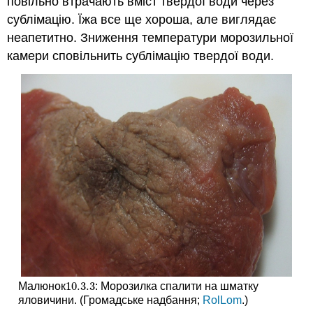
повільно втрачають вміст твердої води через
сублімацію. Їжа все ще хороша, але виглядає
неапетитно. Зниження температури морозильної
камери сповільнить сублімацію твердої води.
10.3.
3
Малюнок
: Морозилка спалити на шматку
10.3.
3
яловичини. (Громадське надбання;
RolLom
.)