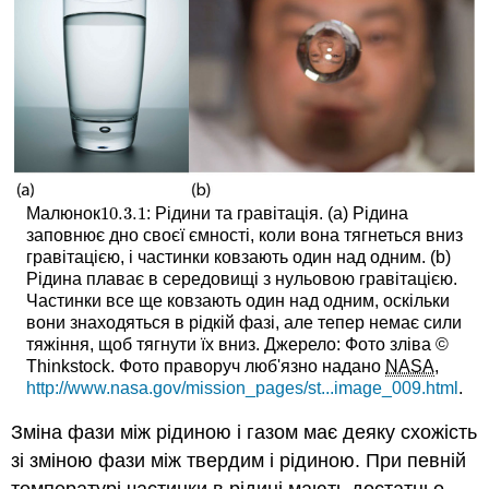
10.3.
1
Малюнок
: Рідини та гравітація. (а) Рідина
10.3.
1
заповнює дно своєї ємності, коли вона тягнеться вниз
гравітацією, і частинки ковзають один над одним. (b)
Рідина плаває в середовищі з нульовою гравітацією.
Частинки все ще ковзають один над одним, оскільки
вони знаходяться в рідкій фазі, але тепер немає сили
тяжіння, щоб тягнути їх вниз. Джерело: Фото зліва ©
Thinkstock. Фото праворуч люб'язно надано
NASA
,
http://www.nasa.gov/mission_pages/st...image_009.html
.
Зміна фази між рідиною і газом має деяку схожість
зі зміною фази між твердим і рідиною. При певній