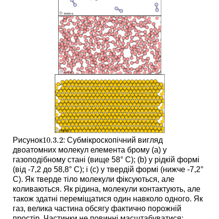
10.3.
2
Рисунок
: Субмікроскопічний вигляд
10.3.
2
двоатомних молекул елемента брому (а) у
газоподібному стані (вище 58° C); (b) у рідкій формі
(від -7,2 до 58,8° C); і (c) у твердій формі (нижче -7,2°
C). Як тверде тіло молекули фіксуються, але
коливаються. Як рідина, молекули контактують, але
також здатні переміщатися один навколо одного. Як
газ, велика частина обсягу фактично порожній
простір. Частинки не повинні масштабуватися;