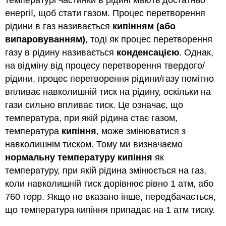
температурі частинки в рідині мають достатньо
енергії, щоб стати газом. Процес перетворення
рідини в газ називається
кипінням (або
випаровуванням)
, тоді як процес перетворення
газу в рідину називається
конденсацією
. Однак,
на відміну від процесу перетворення твердого/
рідини, процес перетворення рідини/газу помітно
впливає навколишній тиск на рідину, оскільки на
гази сильно впливає тиск. Це означає, що
температура, при якій рідина стає газом,
температура
кипіння
, може змінюватися з
навколишнім тиском. Тому ми визначаємо
нормальну температуру кипіння
як
температуру, при якій рідина змінюється на газ,
коли навколишній тиск дорівнює рівно 1 атм, або
760 торр. Якщо не вказано інше, передбачається,
що температура кипіння припадає на 1 атм тиску.