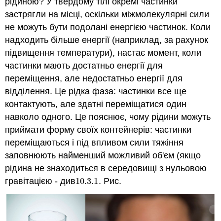
рідиною? У твердому тілі окремі частинки
застрягли на місці, оскільки міжмолекулярні сили
не можуть бути подолані енергією частинок. Коли
надходить більше енергії (наприклад, за рахунок
підвищення температури), настає момент, коли
частинки мають достатньо енергії для
переміщення, але недостатньо енергії для
відділення. Це рідка фаза: частинки все ще
контактують, але здатні переміщатися один
навколо одного. Це пояснює, чому рідини можуть
приймати форму своїх контейнерів: частинки
переміщаються і під впливом сили тяжіння
заповнюють найменший можливий об'єм (якщо
рідина не знаходиться в середовищі з нульовою
гравітацією - див
10.3.
1
. Рис.
10.3.
1