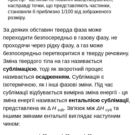
насправді точки, що представляють частинки,
становили б приблизно 1/100 від зображеного
розміру.
За деяких обставин тверда фаза може
переходити безпосередньо в газову фазу, не
проходячи через рідку фазу, а газ може
безпосередньо перетворитися в тверду речовину.
Зміна твердого тіла на газ називається
сублімацією
, тоді як зворотний процес
називається
осадженням.
Сублімація є
ізотермічною, як і інші фазові зміни. Під час
сублімації відбувається вимірна зміна енергії - ця
зміна енергії називається
ентальпією сублімації
,
представлена як Δ
H
. Зв'язок між
ΔH
та
sub
суб
іншими змінами ентальпії виглядає наступним
чином: