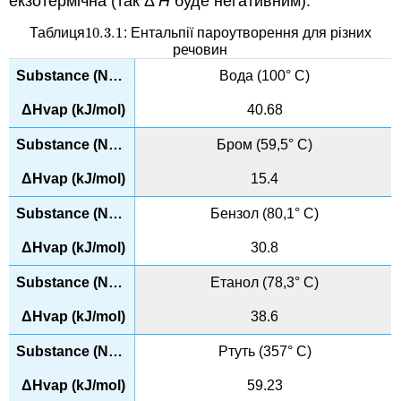
екзотермічна (так Δ
H
буде негативним).
10.3.
1
Таблиця
: Ентальпії пароутворення для різних
10.3.
1
речовин
Вода (100° C)
40.68
Бром (59,5° C)
15.4
Бензол (80,1° C)
30.8
Етанол (78,3° C)
38.6
Ртуть (357° C)
59.23