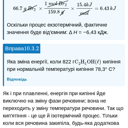
1
m
o
l
B
r
15.4
2
k
J
66.7
×
×
=
6.43
66.7
g
B
r
2
×
1
m
o
l
B
r
2
159.8
g
×
15.4
k
J
m
o
l
=
6.43
k
J
g
B
r
k
J
2
159.8
g
m
o
l
Оскільки процес екзотермічний, фактичне
значення буде від'ємним: Δ
H
= −6,43 кДж.
10.3.
2
Вправа
10.3.
2
Яка зміна енергії, коли 822 г
C
H
OH
(
ℓ
)
кипіння
C
2
H
5
OH
(
ℓ
)
2
5
при нормальній температурі кипіння 78,3° C?
Відповідь
Як і при плавленні, енергія при кипінні йде
виключно на зміну фази речовини; вона не
переходить у зміну температури речовини. Так що
кип'ятіння - це ще й ізотермічний процес. Тільки
коли вся речовина закипіла, будь-яка додаткова