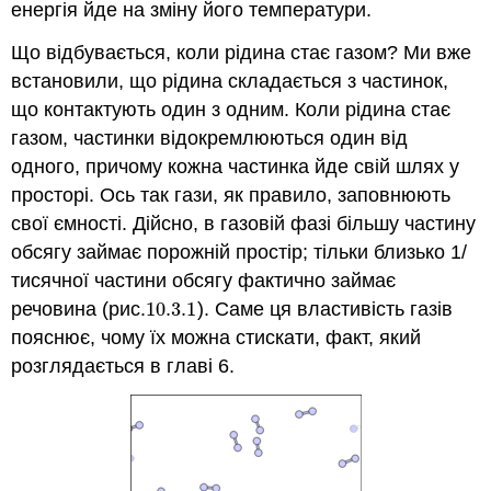
енергія йде на зміну його температури.
Що відбувається, коли рідина стає газом? Ми вже
встановили, що рідина складається з частинок,
що контактують один з одним. Коли рідина стає
газом, частинки відокремлюються один від
одного, причому кожна частинка йде свій шлях у
просторі. Ось так гази, як правило, заповнюють
свої ємності. Дійсно, в газовій фазі більшу частину
обсягу займає порожній простір; тільки близько 1/
тисячної частини обсягу фактично займає
речовина (рис.
10.3.
1
). Саме ця властивість газів
10.3.
1
пояснює, чому їх можна стискати, факт, який
розглядається в главі 6.