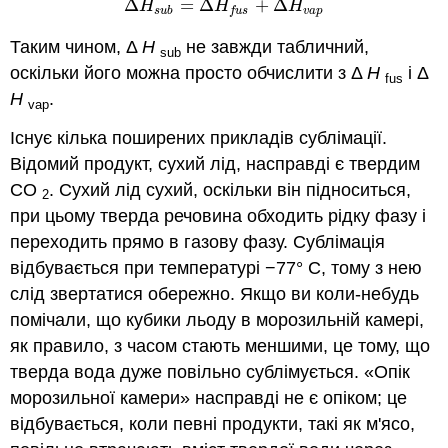
Δ
=
Δ
+
Δ
Δ
H
s
u
b
=
Δ
H
f
u
s
+
Δ
H
v
a
p
H
H
H
s
u
b
v
a
p
f
u
s
Таким чином, Δ
H
не завжди табличний,
sub
оскільки його можна просто обчислити з Δ
H
і Δ
fus
H
.
vap
Існує кілька поширених прикладів сублімації.
Відомий продукт, сухий лід, насправді є твердим
CO
. Сухий лід сухий, оскільки він підноситься,
2
при цьому тверда речовина обходить рідку фазу і
переходить прямо в газову фазу. Сублімація
відбувається при температурі −77° C, тому з нею
слід звертатися обережно. Якщо ви коли-небудь
помічали, що кубики льоду в морозильній камері,
як правило, з часом стають меншими, це тому, що
тверда вода дуже повільно сублімується. «Опік
морозильної камери» насправді не є опіком; це
відбувається, коли певні продукти, такі як м'ясо,