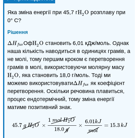
Яка зміна енергії при 45,7 г
H
O
розплаву при
H
2
O
2
0° C?
Рішення
Δ
Оф
H
O
становить 6,01 кДж/моль. Однак
Δ
H
f
u
s
H
2
O
H
2
f
u
s
наша кількість наводиться в одиницях грамів, а
не молі, тому першим кроком є перетворення
грамів в молі, використовуючи молярну масу
H
O
, яка становить 18,0 г/моль. Тоді ми
H
2
O
2
можемо використовувати
Δ
як коефіцієнт
Δ
H
f
u
s
H
f
u
s
перетворення. Оскільки речовина плавиться,
процес ендотермічний, тому зміна енергії
матиме позитивний знак.
1
m
o
l
H
O
6.01
2
k
J
45.7
×
×
=
15.3
45.7
g
H
2
O
×
1
m
o
l
H
2
O
18.0
g
×
6.01
k
J
m
o
l
=
15.3
k
J
g
H
O
k
J
2
18.0
g
m
o
l