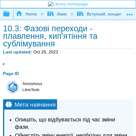
Expand/collapse global hierarchy
Home
Хімія
Вступний, концептуальн
10.3: Фазові переходи -
плавлення, кип'ятіння та
сублімування
Last updated
Oct 25, 2022
Page ID
Anonymous
LibreTexts
Мета навчання
Опишіть, що відбувається під час зміни
фази.
Обчисліть зміну енергії, необхідну для зміни