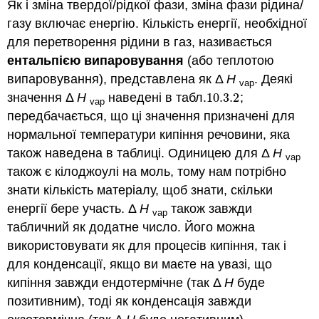
Як і зміна твердої/рідкої фази, зміна фази рідина/
газу включає енергію. Кількість енергії, необхідної
для перетворення рідини в газ, називається
ентальпією випаровування
(або теплотою
випаровування), представлена як Δ
H
. Деякі
vap
значення Δ
H
наведені в табл.
10.3.
2
;
10.3.
2
vap
передбачається, що ці значення призначені для
нормальної температури кипіння речовини, яка
також наведена в таблиці. Одиницею для Δ
H
vap
також є кілоджоулі на моль, тому нам потрібно
знати кількість матеріалу, щоб знати, скільки
енергії бере участь. Δ
H
також завжди
vap
табличний як додатне число. Його можна
використовувати як для процесів кипіння, так і
для конденсації, якщо ви маєте на увазі, що
кипіння завжди ендотермічне (так Δ
H
буде
позитивним), тоді як конденсація завжди