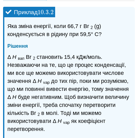
10.3.
2
Приклад
10.3.
2
Яка зміна енергії, коли 66,7 г Br
(g)
2
конденсується в рідину при 59,5° C?
Рішення
Δ
H
Br
становить 15,4 кДж/моль.
вап
2
Незважаючи на те, що це процес конденсації,
ми все ще можемо використовувати числове
значення Δ
H
до тих пір, поки ми розуміємо,
vap
що ми повинні вивести енергію, тому значення
Δ
H
буде негативним. Щоб визначити величину
зміни енергії, треба спочатку перетворити
кількість Br
в молі. Тоді ми можемо
2
використовувати Δ
H
як коефіцієнт
vap
перетворення.