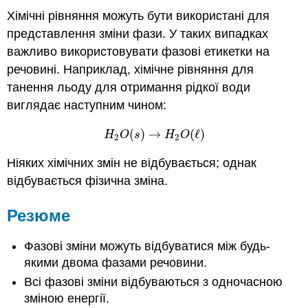
Хімічні рівняння можуть бути використані для
представлення зміни фази. У таких випадках
важливо використовувати фазові етикетки на
речовині. Наприклад, хімічне рівняння для
танення льоду для отримання рідкої води
виглядає наступним чином:
(
)
→
(
ℓ
)
H
2
O
(
s
)
→
H
2
O
(
ℓ
)
H
O
s
H
O
2
2
Ніяких хімічних змін не відбувається; однак
відбувається фізична зміна.
Резюме
Фазові зміни можуть відбуватися між будь-
якими двома фазами речовини.
Всі фазові зміни відбуваються з одночасною
зміною енергії.