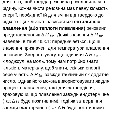
для того, щоб тверда речовина розплавилася в
рідину. Кожна чиста речовина має певну кількість
енергії, необхідної їй для зміни від твердого до
рідкого. Ця кількість називається
ентальпією
плавлення (або теплоти плавлення)
речовини,
представленої як Δ
H
. Деякі значення Δ
H
fus
fus
наведені в табл.
10.3.
1
; передбачається, що ці
10.3.
1
значення призначені для температури плавлення
речовини. Зверніть увагу, що одиниця Δ
H
-
fus
кілоджоулі на моль, тому нам потрібно знати
кількість матеріалу, щоб знати, скільки енергії
бере участь. Δ
H
завжди табличний як додатне
fus
число. Однак його можна використовувати як для
процесів плавлення, так і для затвердіння,
враховуючи, що плавлення завжди ендотермічне
(так Δ
H
буде позитивним), тоді як затвердіння
завжди екзотермічне (так Δ
H
буде негативним).