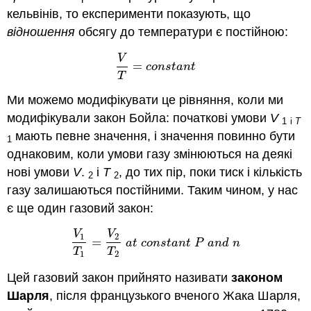
кельвінів, то експерименти показують, що
відношення
обсягу до температури є постійною:
V
=
V
T
=
c
o
n
s
t
a
n
t
c
o
n
s
t
a
n
t
T
Ми можемо модифікувати це рівняння, коли ми
модифікували закон Бойла: початкові умови
V
1
і
T
мають певне значення, і значення повинно бути
1
однаковим, коли умови газу змінюються на деякі
нові умови
V
.
і
Т
, до тих пір, поки тиск і кількість
2
2
газу залишаються постійними. Таким чином, у нас
є ще один газовий закон:
V
V
1
2
=
V
1
T
1
=
V
2
T
2
a
t
c
o
n
s
t
a
n
t
P
a
n
d
n
a
t
c
o
n
s
t
a
n
t
P
a
n
d
n
T
T
1
2
Цей газовий закон прийнято називати
законом
Шарля
, після французького вченого Жака Шарля,