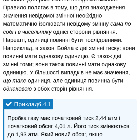
Правило полягає в тому, що для знаходження
значення невідомої змінної необхідно
математично ізолювати невідому змінну
сама по
собі і в чисельнику
однієї сторони рівняння.
Нарешті, одиниці повинні бути послідовними.
Наприклад, в законі Бойла є дві змінні тиску; вони
повинні мати однакову одиницю. Є також дві
змінні томи; вони також повинні мати однакову
одиницю. У більшості випадків не має значення,
що таке
одиниця, але одиниця повинна бути
однаковою
з обох сторін рівняння.
6.4.
1
Приклад
6.4.
1
Пробка газу має початковий тиск 2,44 атм і
початковий обсяг 4,01 л. Його тиск змінюється
до 1,93 атм. Який новий обсяг, якщо