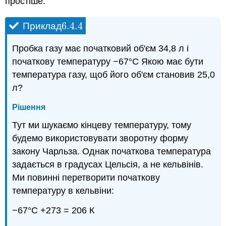
простіше.
6.4.
4
Приклад
6.4.
4
Пробка газу має початковий об'єм 34,8 л і
початкову температуру −67°С Якою має бути
температура газу, щоб його об'єм становив 25,0
л?
Рішення
Тут ми шукаємо кінцеву температуру, тому
будемо використовувати зворотну форму
закону Чарльза. Однак початкова температура
задається в градусах Цельсія, а не кельвінів.
Ми повинні перетворити початкову
температуру в кельвіни:
−67°C +273 = 206 К