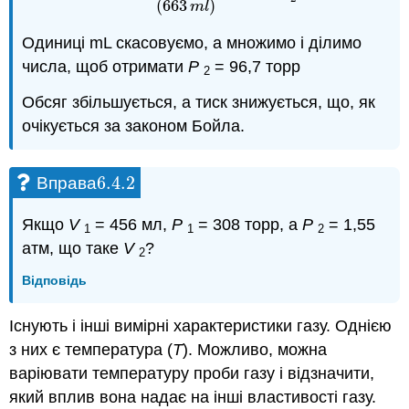
(
663
)
m
l
Одиниці mL скасовуємо, а множимо і ділимо
числа, щоб отримати
P
= 96,7 торр
2
Обсяг збільшується, а тиск знижується, що, як
очікується за законом Бойла.
6.4.
2
Вправа
6.4.
2
Якщо
V
= 456 мл,
Р
= 308 торр, а
Р
= 1,55
1
1
2
атм, що таке
V
?
2
Відповідь
Існують і інші вимірні характеристики газу. Однією
з них є температура (
Т
). Можливо, можна
варіювати температуру проби газу і відзначити,
який вплив вона надає на інші властивості газу.