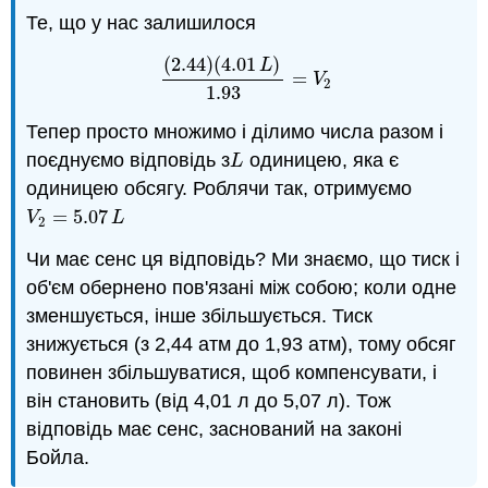
Те, що у нас залишилося
(
2.44
)
(
4.01
)
L
=
(
2.44
)
(
4.01
L
)
1.93
=
V
2
V
2
1.93
Тепер просто множимо і ділимо числа разом і
поєднуємо відповідь з
одиницею, яка є
L
L
одиницею обсягу. Роблячи так, отримуємо
=
5.07
V
2
=
5.07
L
V
L
2
Чи має сенс ця відповідь? Ми знаємо, що тиск і
об'єм обернено пов'язані між собою; коли одне
зменшується, інше збільшується. Тиск
знижується (з 2,44 атм до 1,93 атм), тому обсяг
повинен збільшуватися, щоб компенсувати, і
він становить (від 4,01 л до 5,07 л). Тож
відповідь має сенс, заснований на законі
Бойла.