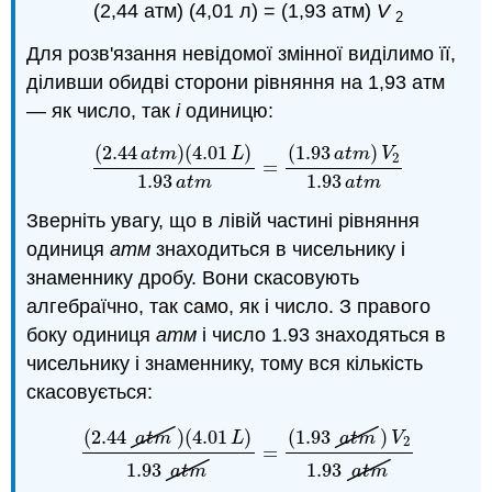
(2,44 атм) (4,01 л) = (1,93 атм)
V
2
Для розв'язання невідомої змінної виділимо її,
діливши обидві сторони рівняння на 1,93 атм
— як число, так
і
одиницю:
(
2.44
)
(
4.01
)
(
1.93
)
a
t
m
L
a
t
m
V
2
=
(
2.44
a
t
m
)
(
4.01
L
)
1.93
a
t
m
=
(
1.93
a
t
m
)
V
2
1.93
a
t
1.93
1.93
a
t
m
a
t
m
Зверніть увагу, що в лівій частині рівняння
одиниця
атм
знаходиться в чисельнику і
знаменнику дробу. Вони скасовують
алгебраїчно, так само, як і число. З правого
боку одиниця
атм
і число 1.93 знаходяться в
чисельнику і знаменнику, тому вся кількість
скасовується:
(
2.44
)
(
4.01
)
(
1.93
)
a
t
m
L
a
t
m
V
2
=
(
2.44
a
t
m
)
(
4.01
L
)
1.93
a
t
m
=
(
1.93
a
t
m
)
V
2
1.93
a
t
m
1.93
1.93
a
t
m
a
t
m