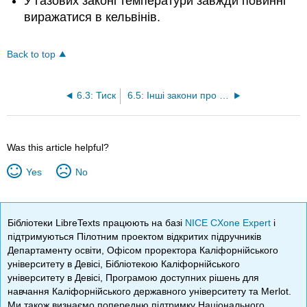
У газових законі температури завжди повинні
виражатися в кельвінів.
Back to top
6.3: Тиск
6.5: Інші закони про газ
Was this article helpful?
Yes
No
Бібліотеки LibreTexts працюють на базі
NICE CXone Expert
і
підтримуються Пілотним проектом відкритих підручників
Департаменту освіти, Офісом проректора Каліфорнійського
університету в Девісі, Бібліотекою Каліфорнійського
університету в Девісі, Програмою доступних рішень для
навчання Каліфорнійського державного університету та Merlot.
Ми також визнаємо попередню підтримку Національного