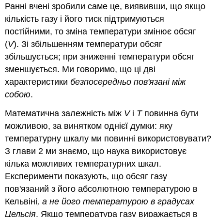
Ранні вчені зробили саме це, виявивши, що якщо
кількість газу і його тиск підтримуються
постійними, то зміна температури змінює обсяг
(
V
). Зі збільшенням температури обсяг
збільшується; при зниженні температури обсяг
зменшується. Ми говоримо, що ці дві
характеристики
безпосередньо пов'язані між
собою
.
Математична залежність між
V
і
T
повинна бути
можливою, за винятком однієї думки: яку
температурну шкалу ми повинні використовувати?
З глави
2 ми знаємо, що наука використовує
кілька можливих температурних шкал.
Експерименти показують, що обсяг газу
пов'язаний з його абсолютною температурою в
Кельвіні
, а не його температурою в градусах
Цельсія
. Якщо температура газу виражається в