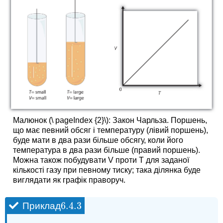
Малюнок (\ pageIndex {2}\): Закон Чарльза. Поршень,
що має певний обсяг і температуру (лівий поршень),
буде мати в два рази більше обсягу, коли його
температура в два рази більше (правий поршень).
Можна також побудувати V проти T для заданої
кількості газу при певному тиску; така ділянка буде
виглядати як графік праворуч.
6.4.
3
Приклад
6.4.
3