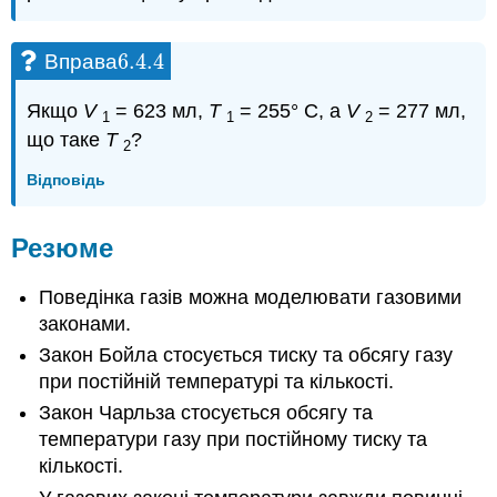
6.4.
4
Вправа
6.4.
4
Якщо
V
= 623 мл,
T
= 255° C, а
V
= 277 мл,
1
1
2
що таке
T
?
2
Відповідь
Резюме
Поведінка газів можна моделювати газовими
законами.
Закон Бойла стосується тиску та обсягу газу
при постійній температурі та кількості.
Закон Чарльза стосується обсягу та
температури газу при постійному тиску та
кількості.