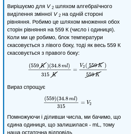
Вирішуємо для
V
шляхом алгебраїчного
2
виділення змінної
V
на одній стороні
2
рівняння. Робимо це шляхом множення обох
сторін рівняння на 559 К (число і одиниця).
Коли ми це робимо, блок температури
скасовується з лівого боку, тоді як весь 559 К
скасовується з правого боку:
(
559
)
(
559
)
(
34.8
)
V
K
K
m
l
2
=
(
559
K
)
(
34.8
m
l
)
315
K
=
V
2
(
559
K
)
559
K
315
559
K
K
Вираз спрощує
(
559
)
(
34.8
)
m
l
=
(
559
)
(
34.8
m
l
)
315
=
V
2
V
2
315
Помножуючи і діливши числа, ми бачимо, що
єдина одиниця, що залишилася - mL, тому
наша остаточна відповідь