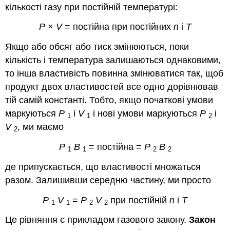
кількості газу при постійній температурі:
P
×
V
= постійна при постійних
n
і
T
Якщо або обсяг або тиск змінюються, поки
кількість і температура залишаються однаковими,
то інша властивість повинна змінюватися так, щоб
продукт двох властивостей все одно дорівнював
тій самій константі. Тобто, якщо початкові умови
маркуються
P
і
V
і нові умови маркуються
P
і
1
1
2
V
, ми маємо
2
Р
В
= постійна =
Р
В
1
1
2
2
де припускається, що властивості множаться
разом. Залишивши середню частину, ми просто
Р
V
=
P
V
при постійній
n
і
Т
1
1
2
2
Це рівняння є прикладом газового закону.
Закон