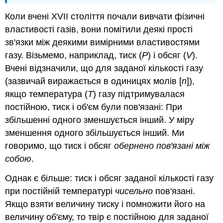
Коли вчені XVII століття почали вивчати фізичні
властивості газів, вони помітили деякі прості
зв'язки між деякими вимірними властивостями
газу. Візьмемо, наприклад, тиск (
P
) і обсяг (
V
).
Вчені відзначили, що для заданої кількості газу
(зазвичай виражається в одиницях молів [
n
]),
якщо температура (
T
) газу підтримувалася
постійною, тиск і об'єм були пов'язані: При
збільшенні одного зменшується інший. У міру
зменшення одного збільшується інший. Ми
говоримо, що тиск і обсяг
обернено пов'язані між
собою
.
Однак є більше: тиск і обсяг заданої кількості газу
при постійній температурі
чисельно
пов'язані.
Якщо взяти величину тиску і помножити його на
величину об'єму, то твір є постійною для заданої