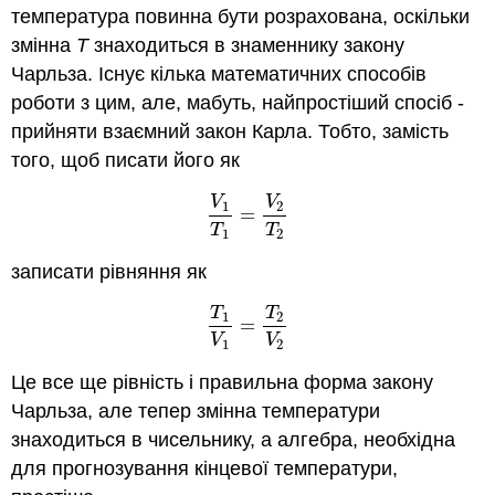
температура повинна бути розрахована, оскільки
змінна
T
знаходиться в знаменнику закону
Чарльза. Існує кілька математичних способів
роботи з цим, але, мабуть, найпростіший спосіб -
прийняти взаємний закон Карла. Тобто, замість
того, щоб писати його як
V
V
1
2
=
V
1
T
1
=
V
2
T
2
T
T
1
2
записати рівняння як
T
T
1
2
=
T
1
V
1
=
T
2
V
2
V
V
1
2
Це все ще рівність і правильна форма закону
Чарльза, але тепер змінна температури
знаходиться в чисельнику, а алгебра, необхідна
для прогнозування кінцевої температури,