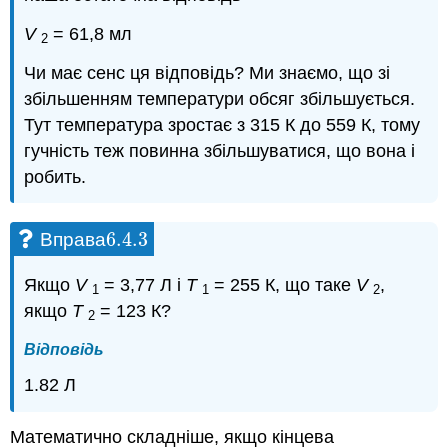
V
= 61,8 мл
2
Чи має сенс ця відповідь? Ми знаємо, що зі
збільшенням температури обсяг збільшується.
Тут температура зростає з 315 К до 559 К, тому
гучність теж повинна збільшуватися, що вона і
робить.
6.4.
3
Вправа
6.4.
3
Якщо
V
= 3,77 Л і
Т
= 255 К, що таке
V
,
1
1
2
якщо
Т
= 123 К?
2
Відповідь
1.82 Л
Математично складніше, якщо кінцева