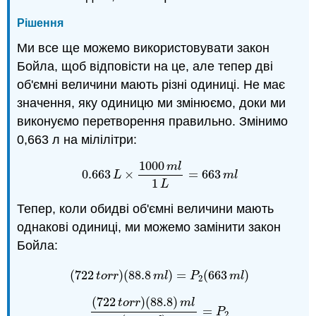
Рішення
Ми все ще можемо використовувати закон
Бойла, щоб відповісти на це, але тепер дві
об'ємні величини мають різні одиниці. Не має
значення, яку одиницю ми змінюємо, доки ми
виконуємо перетворення правильно. Змінимо
0,663 л на мілілітри:
1000
m
l
0.663
×
=
663
0.663
L
×
1000
m
l
1
L
=
663
m
l
L
m
l
1
L
Тепер, коли обидві об'ємні величини мають
однакові одиниці, ми можемо замінити закон
Бойла:
(
722
)
(
88.8
)
=
(
663
)
(
722
t
o
r
r
)
(
88.8
m
l
)
=
P
2
(
663
m
l
)
t
o
r
r
m
l
P
m
l
2
(
722
)
(
88.8
)
t
o
r
r
m
l
=
(
722
t
o
r
r
)
(
88.8
)
m
l
(
663
m
l
)
=
P
2
P
2