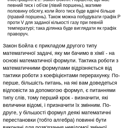
певний тиск і об'єм (лівий поршень), матиме
половину обсягу, коли його тиск буде вдвічі більше
(правий поршень). Також можна побудувати графік P
проти V для заданої кількості газу при певній
температурі; така ділянка буде виглядати як графік
праворуч.
Закон Бойла є прикладом другого типу
математичної задачі, яку ми бачимо в хімії - на
основі математичної формули. Тактика роботи з
математичними формулами відрізняється від
тактики роботи з коефіцієнтами перерахунку. По-
перше, більшість питань, на які вам доведеться
відповісти за допомогою формул, є питаннями
типу слів, тому перший крок - визначити, які
величини відомі, і призначити їх змінним. По-
друге, у більшості формул деякі математичні
перестановки (тобто алгебра) повинні бути
виконані для розв'язання невідомої змінної.