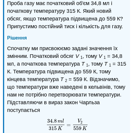
Проба газу має початковий об'єм 34,8 мл і
початкову температуру 315 К. Який новий
обсяг, якщо температура підвищена до 559 К?
Припустимо постійний тиск і кількість для газу.
Рішення
Спочатку ми присвоюємо задані значення їх
змінним. Початковий обсяг
V
, тому
V
= 34,8
1
1
мл, а початкова температура
T
, тому
T
= 315
1
1
К. Температура підвищена до 559 К, тому
кінцева температура
T
= 559 К. Відзначимо,
2
що температури вже наведені в кельвінів, тому
нам не потрібно перетворювати температури.
Підставляючи в вираз закон Чарльза
поступається
34.8
m
l
V
2
=
34.8
m
l
315
K
=
V
2
559
K
315
559
K
K