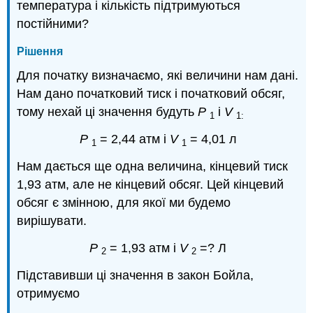
температура і кількість підтримуються
постійними?
Рішення
Для початку визначаємо, які величини нам дані.
Нам дано початковий тиск і початковий обсяг,
тому нехай ці значення будуть
P
і
V
1
1:
Р
= 2,44 атм і
V
= 4,01 л
1
1
Нам дається ще одна величина, кінцевий тиск
1,93 атм, але не кінцевий обсяг. Цей кінцевий
обсяг є змінною, для якої ми будемо
вирішувати.
Р
= 1,93 атм і
V
=?
Л
2
2
Підставивши ці значення в закон Бойла,
отримуємо