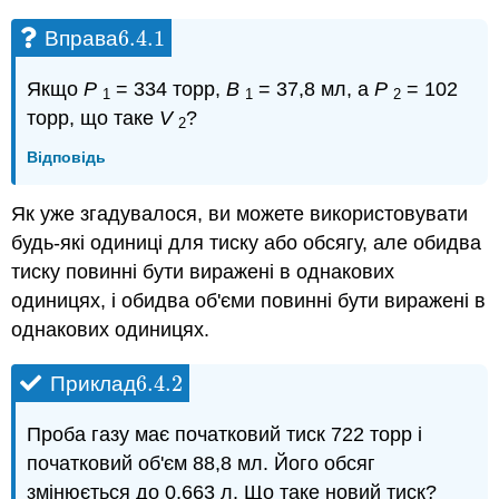
6.4.
1
Вправа
6.4.
1
Якщо
Р
= 334 торр,
В
= 37,8 мл, а
Р
= 102
1
1
2
торр, що таке
V
?
2
Відповідь
Як уже згадувалося, ви можете використовувати
будь-які одиниці для тиску або обсягу, але обидва
тиску повинні бути виражені в однакових
одиницях, і обидва об'єми повинні бути виражені в
однакових одиницях.
6.4.
2
Приклад
6.4.
2
Проба газу має початковий тиск 722 торр і
початковий об'єм 88,8 мл. Його обсяг
змінюється до 0,663 л. Що таке новий тиск?