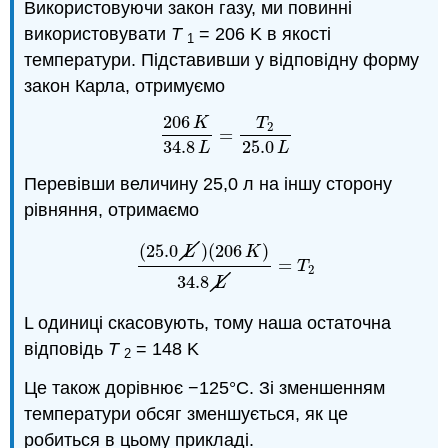
Використовуючи закон газу, ми повинні
використовувати
T
= 206 K в якості
1
температури. Підставивши у відповідну форму
закон Карла, отримуємо
206
K
T
2
=
206
K
34.8
L
=
T
2
25.0
L
34.8
25.0
L
L
Перевівши величину 25,0 л на іншу сторону
рівняння, отримаємо
(
25.0
)
(
206
)
L
K
=
(
25.0
L
)
(
206
K
)
34.8
L
=
T
2
T
2
34.8
L
L одиниці скасовують, тому наша остаточна
відповідь
T
= 148 K
2
Це також дорівнює −125°C. Зі зменшенням
температури обсяг зменшується, як це
робиться в цьому прикладі.