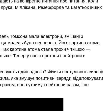
відають на конкретне питання або питання. Коли
 Крука, Міллікана, Резерфорда та багатьох інших
дель Томсона мала електрони, змішані з
о ця модель була неповною. Його картина атома
 Так картина атома стала трохи чіткішою —
ьше. Тепер у нас є протони і нейтрони в
озсовують один одного? Фізики постулюють сильну
 сила, яка змушує позитивні заряди відштовхувати
 разом, вона утримує нейтрони разом, і це