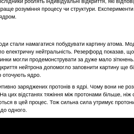
ослідники роблять індивідуальні відкриття, які відпо
 краще розуміння процесу чи структури. Експерименти
ядром.
 люди стали намагатися побудувати картину атома. Мо
ло електричну нейтральність. Резерфорд показав, щ
нки могли продемонструвати за дуже мало зіткнень.
криття нейтрона допомогло заповнити картину ще біл
о оточують ядро.
итивно заряджених протонів в ядрі. Чому вони не р
. На цих відстанях тяжіння між протонами більше, ніж
ються в цей процес. Тож сильна сила утримує протони
до одного.