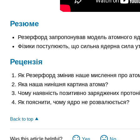
Резюме
Резерфорд запропонував модель атомного ядр
Фізики постулюють, що сильна ядерна сила ут
Рецензія
Як Резерфорд змінив наше мислення про атом
Яка наша нинішня картина атома?
Чому наявність позитивно заряджених протон
Як пояснити, чому ядро не розвалюється?
Back to top
Was this article helpful?
Yes
No