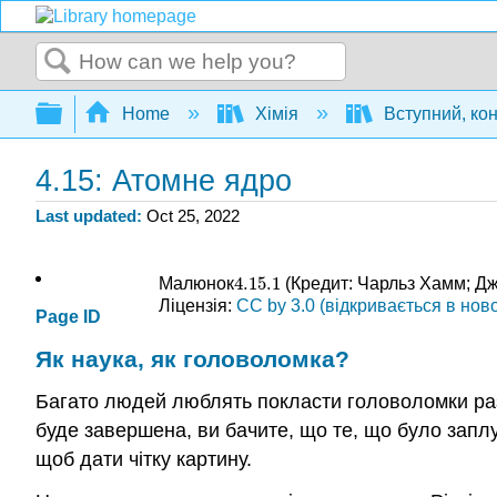
Search
Expand/collapse global hierarchy
Home
Хімія
Вступний, ко
4.15: Атомне ядро
Last updated
Oct 25, 2022
4.15.
1
Малюнок
(Кредит: Чарльз Хамм; Д
4.15.
1
Ліцензія:
CC
by 3.0 (відкривається в ново
Page ID
Як наука, як головоломка?
Багато людей люблять покласти головоломки разо
буде завершена, ви бачите, що те, що було заплу
щоб дати чітку картину.