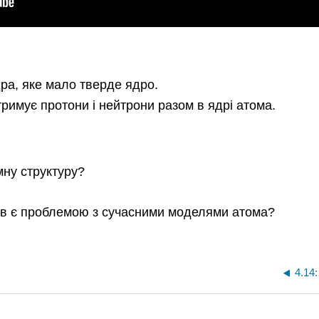
а, яке мало тверде ядро.
римує протони і нейтрони разом в ядрі атома.
ну структуру?
ів є проблемою з сучасними моделями атома?
4.14