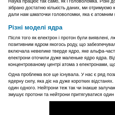
Наука працює так само, як і головоломка. Різні д
зібрано достатню кількість даних, ми отримуємо
дали нам шматочки головоломки, яка є атомним 
Різні моделі ядра
Після того як електрон і протон були виявлені,
позитивним ядром якогось роду, що забезпечува
включала невелике тверде ядро, яке альфа-части
електрони оточили дуже маленьке ядро ядра. Від
концентрованому центрі атома з електронами, щ
Одна проблема все ще існувала. У нас є ряд поз
ядерну силу, яка діє на дуже коротких відстанях
один одного. Нейтрони теж так чи інакше залуча
змушує протони та нейтрони притягуватися один 