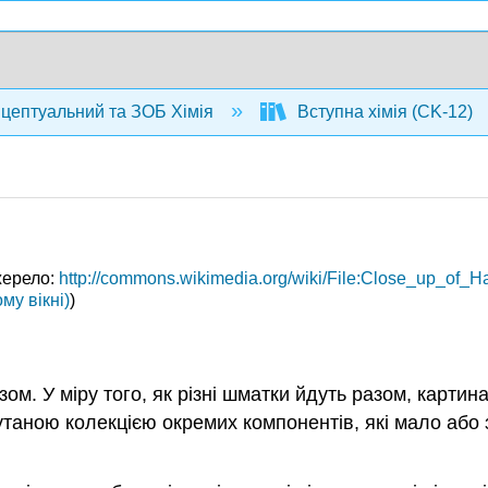
нцептуальний та ЗОБ Хімія
Вступна хімія (CK-12)
жерело:
http://commons.wikimedia.org/wiki/File:Close_up_of
му вікні)
)
м. У міру того, як різні шматки йдуть разом, картин
таною колекцією окремих компонентів, які мало або 