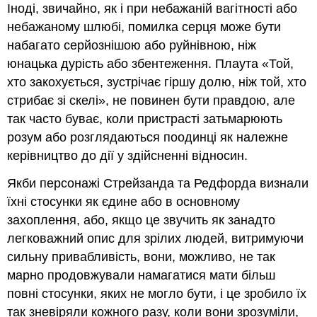
Іноді, звичайно, як і при небажаній вагітності або
небажаному шлюбі, помилка серця може бути
набагато серйознішою або руйнівною, ніж
юнацька дурість або збентеження. Плаута «Той,
хто закохується, зустрічає гіршу долю, ніж той, хто
стрибає зі скелі», не повинен бути правдою, але
так часто буває, коли пристрасті затьмарюють
розум або розглядаються поодинці як належне
керівництво до дії у здійсненні відносин.
Якби персонажі Стрейзанда та Редфорда визнали
їхні стосунки як єдине або в основному
захоплення, або, якщо це звучить як занадто
легковажний опис для зрілих людей, витримуючи
сильну привабливість, вони, можливо, не так
марно продовжували намагатися мати більш
повні стосунки, яких не могло бути, і це зробило їх
так зневіряли кожного разу, коли вони зрозуміли,