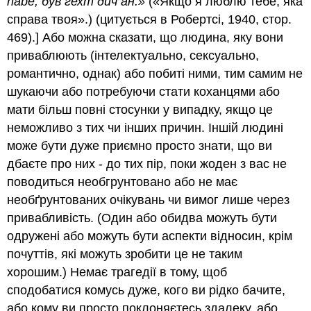
habe, був гехт дич ан.»
(«Якщо я люблю тебе, яка
справа твоя».) (цитується в Робертсі, 1940, стор.
469).] Або можна сказати, що людина, яку вони
приваблюють (інтелектуально, сексуально,
романтично, однак) або побиті ними, тим самим не
шукаючи або потребуючи стати коханцями або
мати більш повні стосунки у випадку, якщо це
неможливо з тих чи інших причин. Іншій людині
може бути дуже приємно просто знати, що ви
дбаєте про них - до тих пір, поки жоден з вас не
поводиться необгрунтовано або не має
необґрунтованих очікувань чи вимог лише через
привабливість. (Один або обидва можуть бути
одружені або можуть бути аспекти відносин, крім
почуттів, які можуть зробити це не таким
хорошим.) Немає трагедії в тому, щоб
сподобатися комусь дуже, кого ви рідко бачите,
або кому ви просто поклоняєтесь здалеку, або