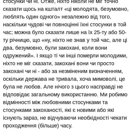
стосунки чи ні. Отже, ніхто ніколи не міг точно
сказати щось на кшталт «ці молодята, безумовно,
люблять один одного» незалежно від того,
наскільки чудові чи повноцінні їхні стосунки в той
час; можна було сказати лише на їх 25-ту або 50-
ту річницю, що «ну, ніхто не знав у той час, але ці
два, безумовно, були закохані, коли вони
одружений». І якщо ті чи інші померли молодими,
ніхто не міг сказати, закохані вони чи просто
закохані чи ні - або за незміненим визначенням,
оскільки держава не тривала, хоча мимоволі, це
була не любов. Але нічого з цього насправді не
відповідає загальному використанню. Ми робимо
відмінності між любовними стосунками та
стосунками закоханості, які є новими або які
існують зараз, не відчуваючи необхідності чекати
проходження (більше) часу.