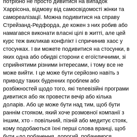
потрібно не просто дивитися на випадок
Харрісона, відмову від самосвідомості жінки та
самореалізації. Можна подивитися на справу
Стрейзанд-Редфорда, де кожен з них робив або
намагався виконати власні цілі в житті, але цей
курс теж викликав конфлікт і спричинив хаос у
стосунках. І ви можете подивитися на стосунки, в
яких одна або обидві сторони є егоїстичними, зі
сприйнятими різними інтересами, і тому все не
може вийти. І це може бути серйозно навіть з
приводу таких буденних проблем або
розбіжностей щодо того, які телевізійні програми
дивитися або як провести вечір або кілька
доларів. Або це може бути над тим, щоб бути
раннім стояком, який хоче розмовної компанії з
іншим, хто - повільний, пізній або медитує стояк,
кому подобаються їхні перші слова вранці, щоб
бути «до побачення, дорогий, побачимося