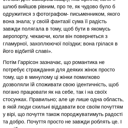
шлюб вийшов рівним, про те, як чудово було б
одружитися з фотографом- письменником, якого
вона знала; у своїй фантазії сума її радість
завжди полягала в тому, щоб бути в якомусь
аеропорту, чекаючи, коли він повернеться з
гламурної, захоплюючої поїздки; вона грілася в
його відбитій славі».
Потім Гаррісон зазначає, що романтика не
потребує страждання для деяких жінок просто
тому, що в минулому ці жінки помилково
дозволяли їй споживати свою ідентичність, щоб
погано працювати як на себе, так і на своїх
стосунках. Правильно; але це лише одна область,
в якій люди схильні віддавати все своїм почуттям
у вірі, що почуття також породжуватимуть радості
та добро. Почуття просто не завжди роблять це. І