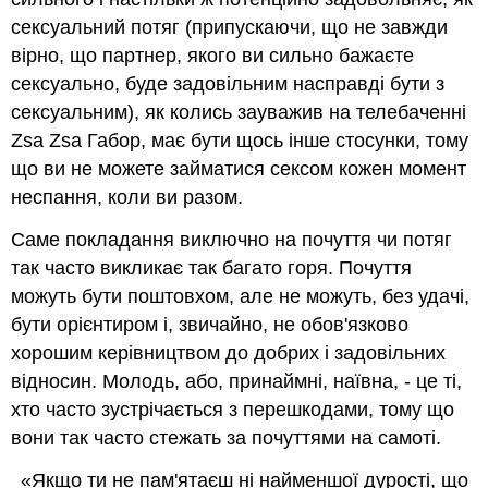
сексуальний потяг (припускаючи, що не завжди
вірно, що партнер, якого ви сильно бажаєте
сексуально, буде задовільним насправді бути з
сексуальним), як колись зауважив на телебаченні
Zsa Zsa Габор, має бути щось інше стосунки, тому
що ви не можете займатися сексом кожен момент
неспання, коли ви разом.
Саме покладання виключно на почуття чи потяг
так часто викликає так багато горя. Почуття
можуть бути поштовхом, але не можуть, без удачі,
бути орієнтиром і, звичайно, не обов'язково
хорошим керівництвом до добрих і задовільних
відносин. Молодь, або, принаймні, наївна, - це ті,
хто часто зустрічається з перешкодами, тому що
вони так часто стежать за почуттями на самоті.
«Якщо ти не пам'ятаєш ні найменшої дурості, що