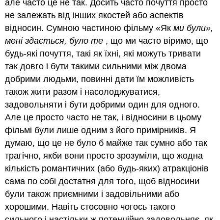
але часто це не так. Досить часто почуття просто
не залежать від інших якостей або аспектів
відносин. Сумною частиною фільму «Як
ми були»,
мені здається, було те
, що ми часто віримо, що
будь-які почуття, такі як їхні, які можуть тривати
так довго і бути такими сильними між двома
добрими людьми, повинні дати їм можливість
також жити разом і насолоджуватися,
задовольняти і бути добрими один для одного.
Але це просто часто не так, і відносини в цьому
фільмі були лише одним з його примірників. Я
думаю, що це не було б майже так сумно або так
трагічно, якби вони просто зрозуміли, що жодна
кількість романтичних (або будь-яких) атракціонів
сама по собі достатня для того, щоб відносини
були також приємними і задовільними або
хорошими. Навіть стосовно чогось такого
сильного і настільки ж потенційно задовольняє, як