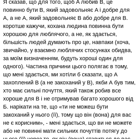
Я сказав, що для того, щоб A любив B, це
повинно бути B, який задовольняє A і добре для
A, а не A, який задовольняє B або добре для B.
коротше кажучи, кохана людина повинна бути
хорошою для люблячого, а не, як здається,
більшість людей думають про це, навпаки (хоча,
звичайно, у взаємно люблячих стосунках обидва,
за моїм визначенням, будуть хороші один для
одного). Частина причини цього полягає в тому,
що мені здається, ми хотіли б сказати, що A
захоплений B (а не закоханий у B), якби А був тим,
хто має сильні почуття, який також робив все
хороше для B і не отримував багато хорошого від
Б. нарікати на те, що «ти не можеш бути
закоханий у нього (її), тому що він (вона) для вас
не є корисним», - мені здається, що ви не можете
або не повинні мати сильних почуттів потягу до
нього (її) через те, як він (вона) ставиться до вас.