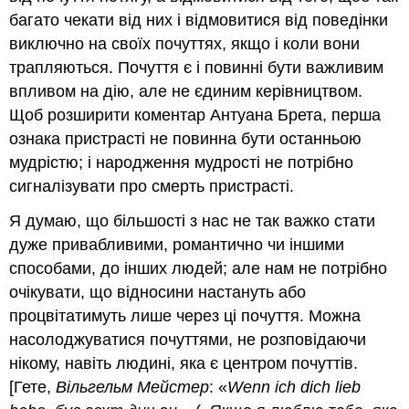
багато чекати від них і відмовитися від поведінки
виключно на своїх почуттях, якщо і коли вони
трапляються. Почуття є і повинні бути важливим
впливом на дію, але не єдиним керівництвом.
Щоб розширити коментар Антуана Брета, перша
ознака пристрасті не повинна бути останньою
мудрістю; і народження мудрості не потрібно
сигналізувати про смерть пристрасті.
Я думаю, що більшості з нас не так важко стати
дуже привабливими, романтично чи іншими
способами, до інших людей; але нам не потрібно
очікувати, що відносини настануть або
процвітатимуть лише через ці почуття. Можна
насолоджуватися почуттями, не розповідаючи
нікому, навіть людині, яка є центром почуттів.
[Гете,
Вільгельм Мейстер
: «
Wenn ich dich lieb