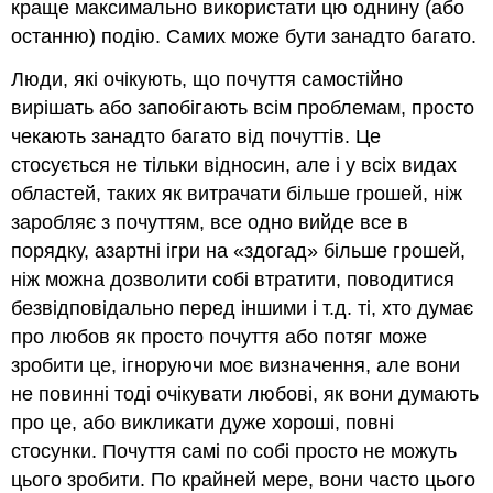
краще максимально використати цю однину (або
останню) подію. Самих може бути занадто багато.
Люди, які очікують, що почуття самостійно
вирішать або запобігають всім проблемам, просто
чекають занадто багато від почуттів. Це
стосується не тільки відносин, але і у всіх видах
областей, таких як витрачати більше грошей, ніж
заробляє з почуттям, все одно вийде все в
порядку, азартні ігри на «здогад» більше грошей,
ніж можна дозволити собі втратити, поводитися
безвідповідально перед іншими і т.д. ті, хто думає
про любов як просто почуття або потяг може
зробити це, ігноруючи моє визначення, але вони
не повинні тоді очікувати любові, як вони думають
про це, або викликати дуже хороші, повні
стосунки. Почуття самі по собі просто не можуть
цього зробити. По крайней мере, вони часто цього