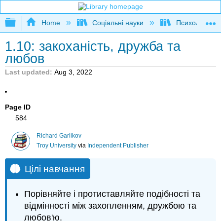
Expand/collapse global hierarchy
Home
Соціальні науки
Психологія
1.10: закоханість, дружба та
любов
Last updated
Aug 3, 2022
Page ID
584
Richard Garlikov
Troy University
via
Independent Publisher
Цілі навчання
Порівняйте і протиставляйте подібності та
відмінності між захопленням, дружбою та
любов'ю.