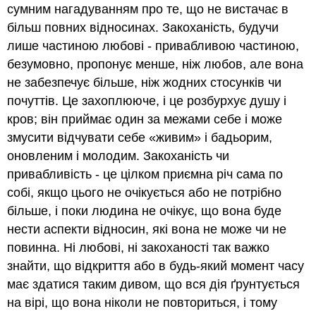
сумним нагадуванням про те, що не вистачає в
більш повних відносинах. Закоханість, будучи
лише частиною любові - привабливою частиною,
безумовно, пропонує менше, ніж любов, але вона
не забезпечує більше, ніж жодних стосунків чи
почуттів. Це захоплююче, і це розбурхує душу і
кров; він приймає один за межами себе і може
змусити відчувати себе «живим» і бадьорим,
оновленим і молодим. Закоханість чи
привабливість - це цілком приємна річ сама по
собі, якщо цього не очікується або не потрібно
більше, і поки людина не очікує, що вона буде
нести аспекти відносин, які вона не може чи не
повинна. Ні любові, ні закоханості так важко
знайти, що відкриття або в будь-який момент часу
має здатися таким дивом, що вся дія ґрунтується
на вірі, що вона ніколи не повториться, і тому