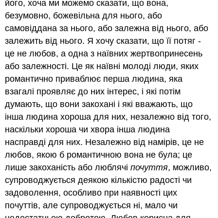
його, хоча ми можемо сказати, що вона,
безумовно, божевільна для нього, або
самовіддана за нього, або залежна від нього, або
залежить від нього. Я хочу сказати, що її потяг -
це не любов, а одна з наївних жертвопринесень
або залежності. Це як наївні молоді люди, яких
романтично приваблює перша людина, яка
взагалі проявляє до них інтерес, і які потім
думають, що вони закохані і які вважають, що
інша людина хороша для них, незалежно від того,
наскільки хороша чи хвора інша людина
насправді для них. Незалежно від намірів, це не
любов, якою б романтичною вона не була; це
лише закоханість або люблячі
почуття
, можливо,
супроводжується деякою кількістю радості чи
задоволення, особливо при наявності цих
почуттів, але супроводжується ні, мало чи