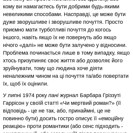
кому ви намагаєтесь бути добрими будь-якими
невеликими способами. Насправді, це може бути
дуже зворушливе і зворушливе почуття. Просто
приємно мати турботливі почуття до когось
іншого, навіть якщо їх не повернуть або якщо
нічого «далі» не може бути залучено у відносини.
Проблема починається лише в тому випадку, якщо
хтось призупиняє своє життя або дозволяє його
зруйнувати, тому що людина хоче діяти
неналежним чином на ці почуття та/або повертати
їх, щоб їх оцінили.
У липні 1974 року
пані
журнал Барбара Гріззуті
Гаррісон у своїй статті «Чи мертвий роман?» (її
відповідь - це не так, або, принаймні, це не
повинно бути) досить гостро описує її «емоційну
реакцію» проти романтики (або сенс підходить -