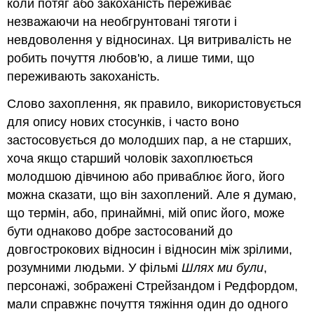
коли потяг або закоханість переживає
незважаючи на необгрунтовані тяготи і
невдоволення у відносинах. Ця витривалість не
робить почуття любов'ю, а лише тими, що
переживають закоханість.
Слово захоплення, як правило, використовується
для опису нових стосунків, і часто воно
застосовується до молодших пар, а не старших,
хоча якщо старший чоловік захоплюється
молодшою дівчиною або приваблює його, його
можна сказати, що він захоплений. Але я думаю,
що термін, або, принаймні, мій опис його, може
бути однаково добре застосований до
довгострокових відносин і відносин між зрілими,
розумними людьми. У фільмі
Шлях ми були
,
персонажі, зображені Стрейзандом і Редфордом,
мали справжнє почуття тяжіння один до одного