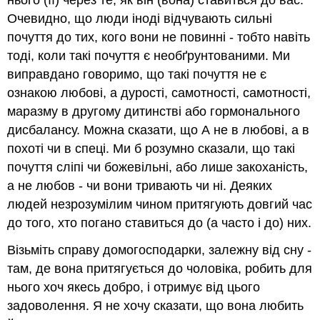
Очевидно, що люди іноді відчувають сильні
почуття до тих, кого вони не повинні - тобто навіть
тоді, коли такі почуття є необґрунтованими. Ми
виправдано говоримо, що такі почуття не є
ознакою любові, а дурості, самотності, самотності,
маразму в другому дитинстві або гормонального
дисбалансу. Можна сказати, що А не в любові, а в
похоті чи в спеці. Ми б розумно сказали, що такі
почуття сліпі чи божевільні, або лише закоханість,
а не любов - чи вони тривають чи ні. Деяких
людей незрозумілим чином притягують довгий час
до того, хто погано ставиться до (а часто і до) них.
Візьміть справу домогосподарки, залежну від сну -
там, де вона притягується до чоловіка, робить для
нього хоч якесь добро, і отримує від цього
задоволення. Я не хочу сказати, що вона любить