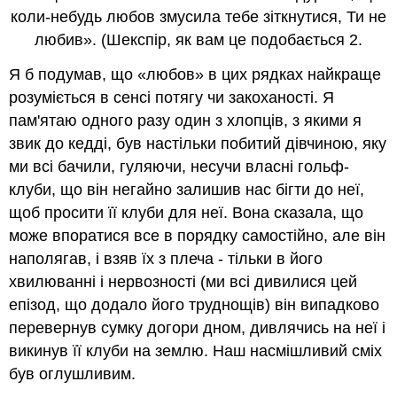
коли-небудь любов змусила тебе зіткнутися, Ти не
любив». (Шекспір, як вам це подобається 2.
Я б подумав, що «любов» в цих рядках найкраще
розуміється в сенсі потягу чи закоханості. Я
пам'ятаю одного разу один з хлопців, з якими я
звик до кедді, був настільки побитий дівчиною, яку
ми всі бачили, гуляючи, несучи власні гольф-
клуби, що він негайно залишив нас бігти до неї,
щоб просити її клуби для неї. Вона сказала, що
може впоратися все в порядку самостійно, але він
наполягав, і взяв їх з плеча - тільки в його
хвилюванні і нервозності (ми всі дивилися цей
епізод, що додало його труднощів) він випадково
перевернув сумку догори дном, дивлячись на неї і
викинув її клуби на землю. Наш насмішливий сміх
був оглушливим.