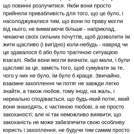
що повинні розлучитися. Якби вони просто
прийняли привабливість для того, що це було, і
насолоджувалися тим, що вони по праву могли
від нього, не вимагаючи більше - наприклад,
чекаючи своїх сильних почуттів, щоб дозволити їм
жити щасливо (і вигідно) коли-небудь - навряд чи
це здавалося б або було трагічною ситуацією
взагалі. Якби вони могли визнати, що мали, і були
щасливі за це, замість того, щоб сумувати за те,
чого у них не було, їм було б краще. Звичайно,
взаємне захоплення чи потяг не завжди легко
знайти, а також любов, тому іноді, на жаль, і
нереально сподівається, що будь-який потяг, який
вони знаходять, є частиною любові, а не просто
закоханості; але ні так неможливо виявити, що
закоханість не може забезпечити свою особливу
користь і захоплення, не будучи тим самим просто