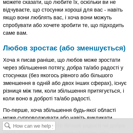
можете сказати, що любите їх, оскільки ви не
відчуваєте, що стосунки хороші для вас - навіть
якщо вони люблять вас, і хоча вони можуть
спробувати або хочете зробити те, що підходить
саме вам.
Любов зростає (або зменшується)
Хоча я писав раніше, що любов може зростати
через збільшення потягу, добра та/або радості у
стосунках (без якогось рівного або більшого
зменшення в одній або двох інших сферах), існує
різниця між тим, коли збільшення притягується, і
коли воно в доброті та/або радості.
По-перше, хоча збільшення будь-якої області
може супроводжувати або навіть викликати
збільшення іншої (тобто більше радості чи добра