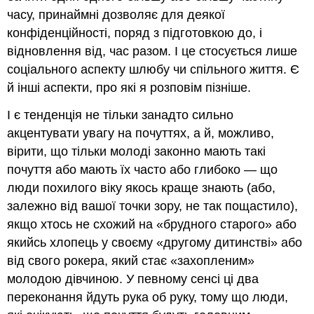
часу, принаймні дозволяє для деякої
конфіденційності, поряд з підготовкою до, і
відновлення від, час разом. І це стосується лише
соціального аспекту шлюбу чи спільного життя. Є
й інші аспекти, про які я розповім пізніше.
І є тенденція не тільки занадто сильно
акцентувати увагу на почуттях, а й, можливо,
вірити, що тільки молоді законно мають такі
почуття або мають їх часто або глибоко — що
люди похилого віку якось краще знають (або,
залежно від вашої точки зору, не так пощастило),
якщо хтось не схожий на «брудного старого» або
якийсь хлопець у своєму «другому дитинстві» або
від свого рокера, який стає «захопленим»
молодою дівчиною. У певному сенсі ці два
переконання йдуть рука об руку, тому що люди,