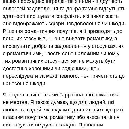
інших необхідних інгредієнтів з ними - відсутність
областей задоволення та добра та/або відсутність
здатності вирішувати конфлікти, які викликають
або відображають сфери невдоволення чи шкоди.
Рішення романтичних почуттів, які призводять до
поганих стосунків, - це не вбивати романтику, а
виховувати добро та задоволення у стосунках, які
є романтичними, і вести себе належним чином у
тих романтичних стосунках, які не можуть бути
достатньо хорошими чи радісними, щоб
переслідувати за межі певного, не- причетність до
нанесення шкоди.
Я згоден з висновками Гаррісона, що романтика
не мертва. Я також думаю, що для людей, які
люблять людей, які відкриті для них, і які відкриті
власним почуттям, романтику або якесь тяжіння
випробувати не дуже складно. Проблеми