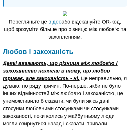
Перегляньте це
відео
або відскануйте QR-код,
щоб зрозуміти більше про різницю між любов'ю та
захопленням.
Любов і закоханість
Деякі вважають, що різниця між любов'ю і
закоханістю полягає в тому, що любов
триває, але закоханість - ні.
Це неправильно, я
думаю, по ряду причин. По-перше, якби не було
інших відмінностей між любов'ю і закоханістю, це
унеможливило б сказати, чи були якісь дані
стосунки любовними стосунками чи стосунками
закоханості, поки колись у майбутньому люди
могли озирнутися назад і сказати, тривали