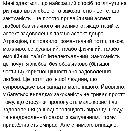
Мені здається, що найкращий спосіб поглянути на
різницю між любов'ю та закоханістю - це те, що
закоханість - це просто привабливий аспект
любові без значного чи великого, якщо такий є,
аспект задоволення та/або аспект добра.
Атракціон, як правило, романтичний потяг, також,
можливо, сексуальний, та/або фізичний, та/або
емоційний, та/або інтелектуальний. Закоханість -
це почуття любові без обов'язково (більшої
частини) корисної цінності або задоволення
любові. Це потяг до іншої людини, що
супроводжується занадто мало іншого. Ймовірно,
у багатьох випадках закоханість не триває просто
тому, що стосунки пропонують мало користі чи
задоволення (а іноді пропонують виразну шкоду
та невдоволення) разом із залученням, і тому
привабливість вмирає. Але є чимало випадків,