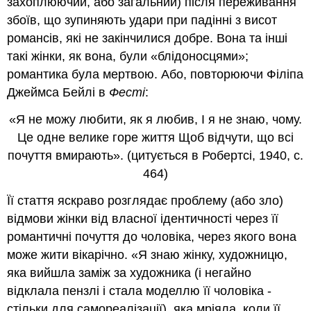
захоплюючий, або загальний) після переживання
збоїв, що зупиняють удари при падінні з висот
романсів, які не закінчилися добре. Вона та інші
такі жінки, як вона, були «блідоносцями»;
романтика була мертвою. Або, повторюючи Філіпа
Джеймса Бейлі в
Фесті
:
«Я не можу любити, як я любив, І я не знаю, чому.
Це одне велике горе життя Щоб відчути, що всі
почуття вмирають». (цитується в Робертсі, 1940, с.
464)
Її стаття яскраво розглядає проблему (або зло)
відмови жінки від власної ідентичності через її
романтичні почуття до чоловіка, через якого вона
може жити вікарічно. «Я знаю жінку, художницю,
яка вийшла заміж за художника (і негайно
відклала пензлі і стала моделлю її чоловіка -
стільки для самореалізації), яка мріяла, коли її