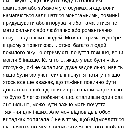
які очікують, що почуття будуть головним
фактором або зв'язком у стосунках, якщо вони
намагаються залишатися моногамними, повинні
придушувати або ігнорувати або намагатися не
мати сильних або люблячих або романтичних
почуттів до інших людей. Можна отримати добре
в цьому з практикою, і, отже, багато людей
похилого віку не отримують почуття тяжіння, вони
могли б інакше. Крім того, якщо у вас були якісь
стосунки, які не склалися дуже задовільно, навіть
якщо були залучені сильні почуття потягу, і якщо
хтось все ще вважає, що тяжіння повинно бути
достатньо, щоб відносини працювали задовільно,
то було б легко побачити, що, спаливши один раз
або більше, може бути важче мати почуття
тяжіння для інших. Але моя відповідь в обох
випадках полягала б не в тому, щоб відмовлятися
від почуття потягу, а відмовитися від того, щоб так