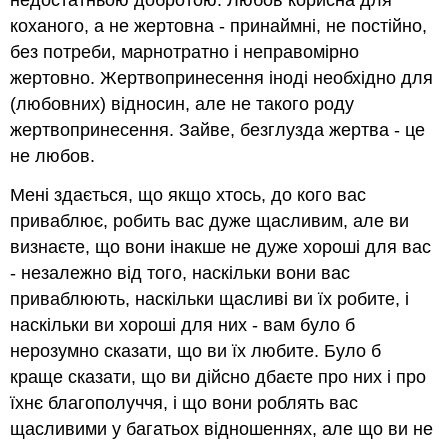
недостатньою добротою. Любов корисна для
коханого, а не жертовна - принаймні, не постійно,
без потреби, марнотратно і неправомірно
жертовно. Жертвопринесення іноді необхідно для
(любовних) відносин, але не такого роду
жертвопринесення. Зайве, безглузда жертва - це
не любов.
Мені здається, що якщо хтось, до кого вас
приваблює, робить вас дуже щасливим, але ви
визнаєте, що вони інакше не дуже хороші для вас
- незалежно від того, наскільки вони вас
приваблюють, наскільки щасливі ви їх робите, і
наскільки ви хороші для них - вам було б
нерозумно сказати, що ви їх любите. Було б
краще сказати, що ви дійсно дбаєте про них і про
їхнє благополуччя, і що вони роблять вас
щасливими у багатьох відношеннях, але що ви не