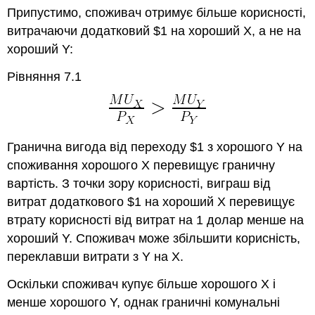
Припустимо, споживач отримує більше корисності,
витрачаючи додатковий $1 на хороший X, а не на
хороший Y:
Рівняння 7.1
Гранична вигода від переходу $1 з хорошого Y на
споживання хорошого X перевищує граничну
вартість. З точки зору корисності, виграш від
витрат додаткового $1 на хороший X перевищує
втрату корисності від витрат на 1 долар менше на
хороший Y. Споживач може збільшити корисність,
переклавши витрати з Y на X.
Оскільки споживач купує більше хорошого X і
менше хорошого Y, однак граничні комунальні