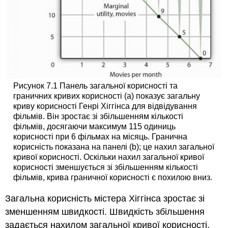
Рисунок 7.1 Панель загальної корисності та
граничних кривих корисності (а) показує загальну
криву корисності Генрі Хіггінса для відвідування
фільмів. Він зростає зі збільшенням кількості
фільмів, досягаючи максимум 115 одиниць
корисності при 6 фільмах на місяць. Гранична
корисність показана на панелі (b); це нахил загальної
кривої корисності. Оскільки нахил загальної кривої
корисності зменшується зі збільшенням кількості
фільмів, крива граничної корисності є похилою вниз.
Загальна корисність містера Хіггінса зростає зі
зменшенням швидкості. Швидкість збільшення
задається нахилом загальної кривої корисності,