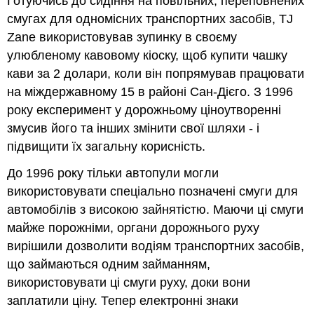
Готуючись до сидіння на повільних, переповнених
смугах для одномісних транспортних засобів, TJ
Zane використовував зупинку в своєму
улюбленому кавовому кіоску, щоб купити чашку
кави за 2 долари, коли він попрямував працювати
на міждержавному 15 в районі Сан-Дієго. З 1996
року експеримент у дорожньому ціноутворенні
змусив його та інших змінити свої шляхи - і
підвищити їх загальну корисність.
До 1996 року тільки автопули могли
використовувати спеціально позначені смуги для
автомобілів з високою зайнятістю. Маючи ці смуги
майже порожніми, органи дорожнього руху
вирішили дозволити водіям транспортних засобів,
що займаються одним займанням,
використовувати ці смуги руху, доки вони
заплатили ціну. Тепер електронні знаки