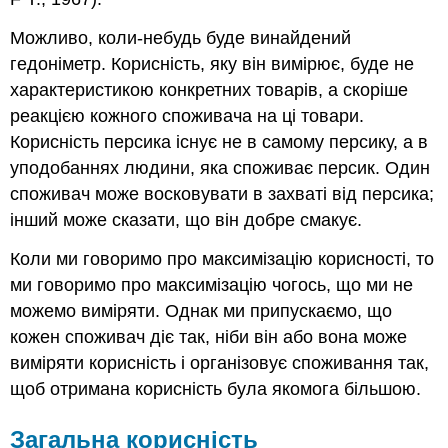
Можливо, коли-небудь буде винайдений
гедоніметр. Корисність, яку він вимірює, буде не
характеристикою конкретних товарів, а скоріше
реакцією кожного споживача на ці товари.
Корисність персика існує не в самому персику, а в
уподобаннях людини, яка споживає персик. Один
споживач може восковувати в захваті від персика;
інший може сказати, що він добре смакує.
Коли ми говоримо про максимізацію корисності, то
ми говоримо про максимізацію чогось, що ми не
можемо виміряти. Однак ми припускаємо, що
кожен споживач діє так, ніби він або вона може
виміряти корисність і організовує споживання так,
щоб отримана корисність була якомога більшою.
Загальна корисність