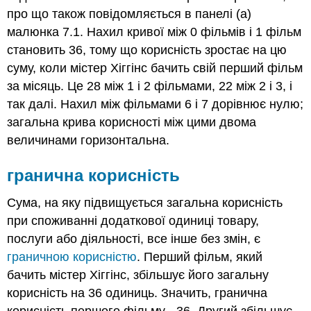
про що також повідомляється в панелі (а)
малюнка 7.1. Нахил кривої між 0 фільмів і 1 фільм
становить 36, тому що корисність зростає на цю
суму, коли містер Хіггінс бачить свій перший фільм
за місяць. Це 28 між 1 і 2 фільмами, 22 між 2 і 3, і
так далі. Нахил між фільмами 6 і 7 дорівнює нулю;
загальна крива корисності між цими двома
величинами горизонтальна.
гранична корисність
Сума, на яку підвищується загальна корисність
при споживанні додаткової одиниці товару,
послуги або діяльності, все інше без змін, є
граничною корисністю
. Перший фільм, який
бачить містер Хіггінс, збільшує його загальну
корисність на 36 одиниць. Значить, гранична