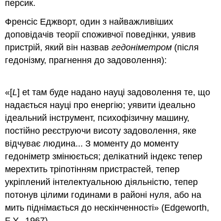
персик.
Френсіс Еджворт, один з найважливіших
доповідачів теорії споживчої поведінки, уявив
пристрій, який він назвав
гедоніметром
(після
гедонізму, прагнення до задоволення):
«[
L
] et там буде надано науці задоволення те, що
надається науці про енергію; уявити ідеально
ідеальний інструмент, психофізичну машину,
постійно реєструючи висоту задоволення, яке
відчуває людина... З моменту до моменту
гедоніметр змінюється; делікатний індекс тепер
мерехтить тріпотінням пристрастей, тепер
укріплений інтелектуальною діяльністю, тепер
потонув цілими годинами в районі нуля, або на
мить піднімається до нескінченності» (Edgeworth,
F Y., 1967).