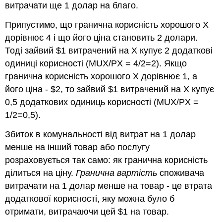
витрачати ще 1 долар на благо.
Припустимо, що гранична корисність хорошого X
дорівнює 4 і що його ціна становить 2 долари.
Тоді зайвий $1 витрачений на X купує 2 додаткові
одиниці корисності (
MUX/PX = 4/2=2
). Якщо
гранична корисність хорошого Х дорівнює 1, а
його ціна - $2, то зайвий $1 витрачений на Х купує
0,5 додаткових одиниць корисності (
MUX/PX =
1/2=0,5
).
Збиток в комунальності від витрат на 1 долар
менше на інший товар або послугу
розраховується так само: як гранична корисність
ділиться на ціну.
Гранична вартість
споживача
витрачати на 1 долар менше на товар - це втрата
додаткової корисності, яку можна було б
отримати, витрачаючи цей $1 на товар.