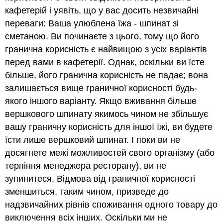
кафетерій і уявіть, що у вас досить незвичайні
переваги: Ваша улюблена їжа - шпинат зі
сметаною. Ви починаєте з цього, тому що його
гранична корисність є найвищою з усіх варіантів
перед вами в кафетерії. Однак, оскільки ви їсте
більше, його гранична корисність не падає; вона
залишається вище граничної корисності будь-
якого іншого варіанту. Якщо вживання більше
вершкового шпинату якимось чином не збільшує
вашу граничну корисність для іншої їжі, ви будете
їсти лише вершковий шпинат. І поки ви не
досягнете межі можливостей свого організму (або
терпіння менеджера ресторану), ви не
зупинитеся. Відмова від граничної корисності
зменшиться, таким чином, призведе до
надзвичайних рівнів споживання одного товару до
виключення всіх інших. Оскільки ми не