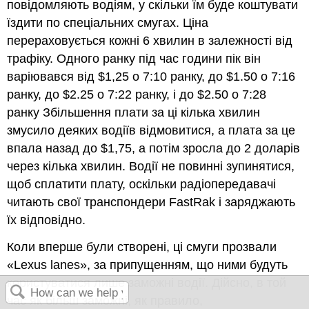
повідомляють водіям, у скільки їм буде коштувати
їздити по спеціальних смугах. Ціна
перераховується кожні 6 хвилин в залежності від
трафіку. Одного ранку під час години пік він
варіювався від $1,25 о 7:10 ранку, до $1.50 о 7:16
ранку, до $2.25 о 7:22 ранку, і до $2.50 о 7:28
ранку Збільшення плати за ці кілька хвилин
змусило деяких водіїв відмовитися, а плата за це
впала назад до $1,75, а потім зросла до 2 доларів
через кілька хвилин. Водії не повинні зупинятися,
щоб сплатити плату, оскільки радіопередавачі
читають свої транспондери FastRak і заряджають
їх відповідно.
Коли вперше були створені, ці смуги прозвали
«Lexus lanes», за припущенням, що ними будуть
користуватися лише заможні водії. Дійсно, в той
час як більш заможні, як правило,