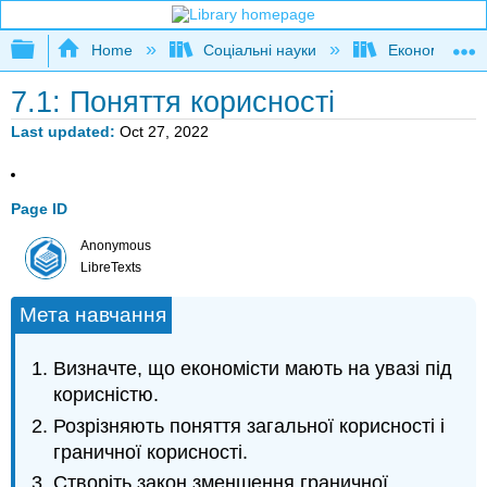
Expand/collapse global hierarchy
Home
Соціальні науки
Економіка
7.1: Поняття корисності
Last updated
Oct 27, 2022
Page ID
Anonymous
LibreTexts
Мета навчання
Визначте, що економісти мають на увазі під
корисністю.
Розрізняють поняття загальної корисності і
граничної корисності.
Створіть закон зменшення граничної