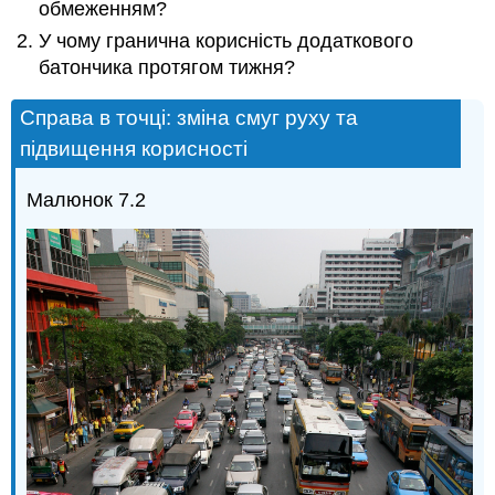
обмеженням?
У чому гранична корисність додаткового
батончика протягом тижня?
Справа в точці: зміна смуг руху та
підвищення корисності
Малюнок 7.2