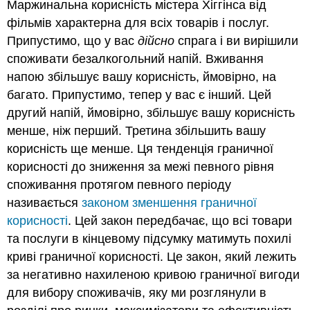
Маржинальна корисність містера Хіггінса від
фільмів характерна для всіх товарів і послуг.
Припустимо, що у вас
дійсно
спрага і ви вирішили
споживати безалкогольний напій. Вживання
напою збільшує вашу корисність, ймовірно, на
багато. Припустимо, тепер у вас є інший. Цей
другий напій, ймовірно, збільшує вашу корисність
менше, ніж перший. Третина збільшить вашу
корисність ще менше. Ця тенденція граничної
корисності до зниження за межі певного рівня
споживання протягом певного періоду
називається
законом зменшення граничної
корисності
. Цей закон передбачає, що всі товари
та послуги в кінцевому підсумку матимуть похилі
криві граничної корисності. Це закон, який лежить
за негативно нахиленою кривою граничної вигоди
для вибору споживачів, яку ми розглянули в