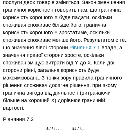
послуги двох товарів зміняться. Закон зменшення
граничної корисності говорить нам, що гранична
корисність хорошого X буде падати, оскільки
споживач споживає більше його; гранична
корисність хорошого Y зростатиме, оскільки
споживач споживає менше його. Результатом є те,
що значення лівої сторони
Рівняння 7.1
впаде, а
значення правої сторони зросте, оскільки
споживач зміщує витрати від Y до X. Коли дві
сторони рівні, загальна корисність буде
максимізована. З точки зору правила граничного
рішення споживач досягне рішення, при якому
гранична вигода від діяльності (витрачаючи
більше на хороший Х) дорівнює граничній
вартості:
Рівняння 7.2