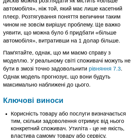
дисків можна розглядати як містить «більше
автомобіля», ніж той, який має лише касетний
плеєр. Розтягування поняття величини таким
чином не зовсім вирішує проблему. Ще важко
уявити, що можна було б придбати «більше
автомобіля», витративши на 1 долар більше.
Пам'ятайте, однак, що ми маємо справу з
моделлю. У реальному світі споживачі можуть не
бути в змозі точно задовольнити
рівняння 7.3
.
Однак модель прогнозує, що вони будуть
максимально наближені до цього.
Ключові виноси
Корисність товару або послуги визначається
тим, скільки задоволення отримує від нього
конкретний споживач. Утиліта - це не якість,
властива самому товару або сервісу.