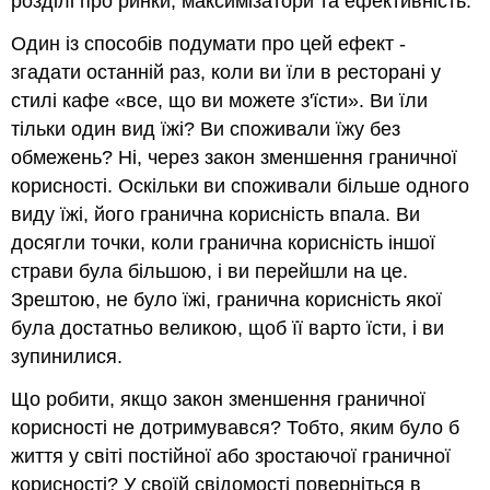
розділі про ринки, максимізатори та ефективність.
Один із способів подумати про цей ефект -
згадати останній раз, коли ви їли в ресторані у
стилі кафе «все, що ви можете з'їсти». Ви їли
тільки один вид їжі? Ви споживали їжу без
обмежень? Ні, через закон зменшення граничної
корисності. Оскільки ви споживали більше одного
виду їжі, його гранична корисність впала. Ви
досягли точки, коли гранична корисність іншої
страви була більшою, і ви перейшли на це.
Зрештою, не було їжі, гранична корисність якої
була достатньо великою, щоб її варто їсти, і ви
зупинилися.
Що робити, якщо закон зменшення граничної
корисності не дотримувався? Тобто, яким було б
життя у світі постійної або зростаючої граничної
корисності? У своїй свідомості поверніться в