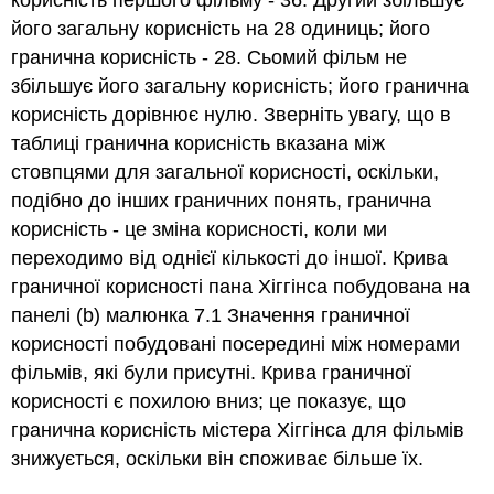
корисність першого фільму - 36. Другий збільшує
його загальну корисність на 28 одиниць; його
гранична корисність - 28. Сьомий фільм не
збільшує його загальну корисність; його гранична
корисність дорівнює нулю. Зверніть увагу, що в
таблиці гранична корисність вказана між
стовпцями для загальної корисності, оскільки,
подібно до інших граничних понять, гранична
корисність - це зміна корисності, коли ми
переходимо від однієї кількості до іншої. Крива
граничної корисності пана Хіггінса побудована на
панелі (b) малюнка 7.1 Значення граничної
корисності побудовані посередині між номерами
фільмів, які були присутні. Крива граничної
корисності є похилою вниз; це показує, що
гранична корисність містера Хіггінса для фільмів
знижується, оскільки він споживає більше їх.