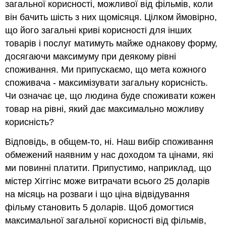
загальної корисності, можливої від фільмів, коли
він бачить шість з них щомісяця. Цілком ймовірно,
що його загальні криві корисності для інших
товарів і послуг матимуть майже однакову форму,
досягаючи максимуму при деякому рівні
споживання. Ми припускаємо, що мета кожного
споживача - максимізувати загальну корисність.
Чи означає це, що людина буде споживати кожен
товар на рівні, який дає максимально можливу
корисність?
Відповідь, в общем-то, ні. Наш вибір споживання
обмежений наявним у нас доходом та цінами, які
ми повинні платити. Припустимо, наприклад, що
містер Хіггінс може витрачати всього 25 доларів
на місяць на розваги і що ціна відвідування
фільму становить 5 доларів. Щоб домогтися
максимальної загальної корисності від фільмів,