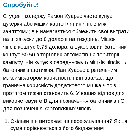
Спробуйте!
Студент коледжу Рамон Хуарес часто купує
цукерки або мішки картопляних чіпсів між
заняттями; він намагається обмежити свої витрати
на ці закуски до 8 доларів на тиждень. Мішок
чіпсів коштує 0,75 долара, а цукерковий батончик
коштує $0.50 з торгових автоматів на території
кампусу. Він купує в середньому 6 мішків чіпсів і 7
батончиків щотижня. Пан Хуарес є ретельним
максимізатором корисності, і він вважає, що
гранична корисність додаткового мішка чіпсів
протягом тижня становить 6. У ваших відповідях
використовуйте B для позначення батончиків і C
для позначення картопляних чіпсів.
Скільки він витрачає на перекушування? Як ця
сума порівнюється з його бюджетним