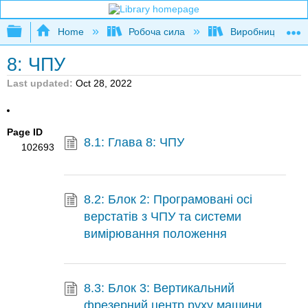
Expand/collapse global hierarchy
Home
Робоча сила
Виробництво
8: ЧПУ
Last updated
Oct 28, 2022
Page ID
8.1: Глава 8: ЧПУ
102693
8.2: Блок 2: Програмовані осі
верстатів з ЧПУ та системи
вимірювання положення
8.3: Блок 3: Вертикальний
фрезерний центр руху машини