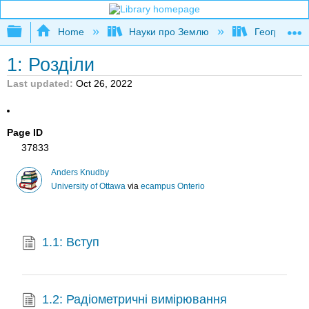
Expand/collapse global hierarchy
Home
Науки про Землю
Географія (
1: Розділи
Last updated
Oct 26, 2022
Page ID
37833
Anders Knudby
University of Ottawa
via
ecampus Onterio
1.1: Вступ
1.2: Радіометричні вимірювання