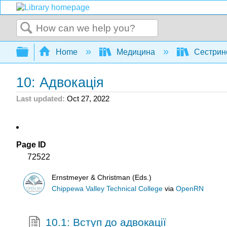
Search
Expand/collapse global hierarchy
Home
Медицина
Сестрин
10: Адвокація
Last updated
Oct 27, 2022
Page ID
72522
Ernstmeyer & Christman (Eds.)
Chippewa Valley Technical College
via
OpenRN
10.1: Вступ до адвокації