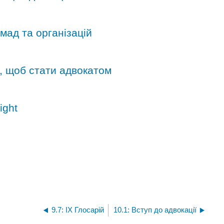
омад та організацій
о, щоб стати адвокатом
ight
9.7: IX Глосарій
10.1: Вступ до адвокації