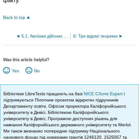
факту.
Back to top
5.1: Аксіоми дійсних чисел
6: Три відомі теореми
Was this article helpful?
Yes
No
Бібліотеки LibreTexts працюють на базі
NICE CXone Expert
і
підтримуються Пілотним проектом відкритих підручників
Департаменту освіти, Офісом проректора Каліфорнійського
університету в Девісі, Бібліотекою Каліфорнійського
університету в Девісі, Програмою доступних рішень для
навчання Каліфорнійського державного університету та Merlot.
Ми також визнаємо попередню підтримку Національного
наукового фонду під номерами грантів 1246120, 1525057 та