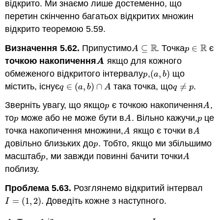
відкрито. Ми знаємо лише достеменно, що
перетин скінченно багатьох відкритих множин
відкрито теоремою 5.59.
R
R
Визначення 5.62.
Припустимо
⊆
. Точка
∈
є
A
⊆
R
p
∈
R
A
p
точкою накопичення
якщо для кожного
A
A
обмеженого відкритого інтервалу
,
(
,
)
що
p
(
a
,
b
)
p
a
b
містить, існує
∈
(
,
)
∩
така точка, що
≠
.
q
∈
(
a
,
b
)
∩
A
q
≠
p
q
a
b
A
q
p
Зверніть увагу, що якщо
є точкою накопичення
,
p
A
p
A
то
може або не може бути в
. Вільно кажучи,
це
p
A
p
p
A
p
точка накопичення множини,
якщо є точки в
A
A
A
A
довільно близьких до
. Тобто, якщо ми збільшимо
p
p
масштаб
, ми завжди повинні бачити точки
p
A
p
A
поблизу.
Проблема 5.63.
Розглянемо відкритий інтервал
=
(
1
,
2
)
. Доведіть кожне з наступного.
I
=
(
1
,
2
)
I