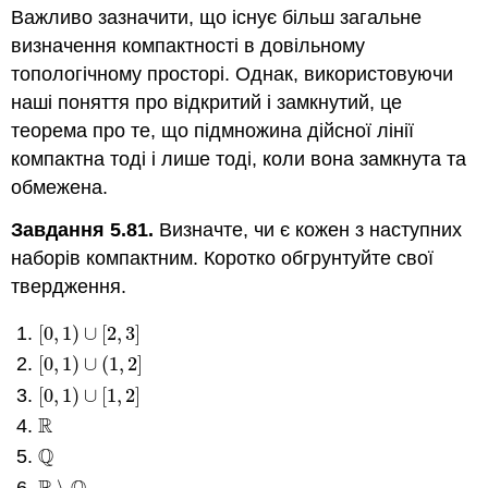
Важливо зазначити, що існує більш загальне
визначення компактності в довільному
топологічному просторі. Однак, використовуючи
наші поняття про відкритий і замкнутий, це
теорема про те, що підмножина дійсної лінії
компактна тоді і лише тоді, коли вона замкнута та
обмежена.
Завдання 5.81.
Визначте, чи є кожен з наступних
наборів компактним. Коротко обгрунтуйте свої
твердження.
[
0
,
1
)
∪
[
2
,
3
]
[
0
,
1
)
∪
[
2
,
3
]
[
0
,
1
)
∪
(
1
,
2
]
[
0
,
1
)
∪
(
1
,
2
]
[
0
,
1
)
∪
[
1
,
2
]
[
0
,
1
)
∪
[
1
,
2
]
R
R
Q
Q