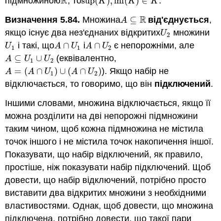
R
підмножиною
, то
sup
(
)
,
inf
(
)
∈
.
R
sup
(
K
)
,
inf
(
K
)
∈
K
K
K
K
R
Визначення 5.84.
Множина
⊆
від'єднується
,
A
⊆
R
A
якщо існує два нез'єднаних відкритих
множини
U
2
U
2
і такі, що
∩
і
∩
є непорожніми, але
U
1
A
∩
U
1
A
∩
U
2
U
A
U
A
U
1
1
2
⊆
∪
(еквівалентно,
A
⊆
U
1
∪
U
2
A
U
U
1
2
=
(
∩
)
∪
(
∩
)
). Якщо набір не
A
=
(
A
∩
U
1
)
∪
(
A
∩
U
2
)
A
A
U
A
U
1
2
відключається, то говоримо, що він
підключений
.
Іншими словами, множина відключається, якщо її
можна розділити на дві непорожні підмножини
таким чином, щоб кожна підмножина не містила
точок іншого і не містила точок накопичення іншої.
Показувати, що набір відключений, як правило,
простіше, ніж показувати набір підключений. Щоб
довести, що набір відключений, потрібно просто
виставити два відкритих множини з необхідними
властивостями. Однак, щоб довести, що множина
підключена, потрібно довести, що такої пари