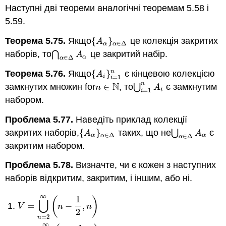
Наступні дві теореми аналогічні теоремам 5.58 і
5.59.
Теорема 5.75.
Якщо
{
}
це колекція закритих
{
A
α
}
α
∈
Δ
A
∈
Δ
α
α
наборів, то
⋂
це закритий набір.
⋂
α
∈
Δ
A
α
A
∈
Δ
α
α
Теорема 5.76.
Якщо
{
}
є кінцевою колекцією
n
{
A
i
}
i
=
1
n
A
=
1
i
i
N
n
замкнутих множин for
∈
, то
⋃
є замкнутим
n
∈
N
⋃
i
=
1
n
A
i
n
A
=
1
i
i
набором.
Проблема 5.77.
Наведіть приклад колекції
закритих наборів
,
{
}
таких, що
не
⋃
є
{
A
α
}
α
∈
Δ
⋃
α
∈
Δ
A
α
A
A
∈
Δ
∈
Δ
α
α
α
α
закритим набором.
Проблема 5.78.
Визначте, чи є кожен з наступних
наборів відкритим, закритим, і іншим, або ні.
∞
1
(
)
⋃
=
−
,
V
=
⋃
n
=
2
∞
(
n
−
1
2
,
n
)
V
n
n
2
=
2
n
∞