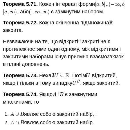
Теорема 5.71.
Кожен інтервал форми
[
,
]
,,
(
−
∞
,
]
[
a
,
b
]
(
−
∞
,
b
]
a
b
b
[
,
∞
)
, або
(
−
∞
,
∞
)
є замкнутим набором.
[
a
,
∞
)
(
−
∞
,
∞
)
a
R
Теорема 5.72.
Кожна скінченна підмножина
R
закрита.
Незважаючи на те, що відкриті і закриті не є
протилежностями один одному, між відкритими і
закритими наборами існує приємна взаємозв'язок
в плані доповнень.
R
Теорема 5.73.
Нехай
⊆
. Потім
відкритий,
U
⊆
R
U
U
U
якщо і тільки в тому випадку
, якщо закритий.
C
U
C
U
Теорема 5.74.
Якщо
і
є замкнутими
A
B
A
B
множинами, то
∪
являє собою закритий набір, і
A
∪
B
A
B
∩
являє собою закритий набір.
A
∩
B
A
B