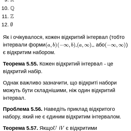
R
R
Q
Q
Z
Z
∅
∅
Як і очікувалося, кожен відкритий інтервал (тобто
інтервали форми
(
,
)
(
−
∞
,
)
,
(
,
∞
)
,, або
(
−
∞
,
∞
)
)
(
a
,
b
)
(
−
∞
,
b
)
(
a
,
∞
)
(
−
∞
,
∞
)
a
b
b
a
є відкритим набором.
Теорема 5.55.
Кожен відкритий інтервал - це
відкритий набір.
Однак важливо зазначити, що відкриті набори
можуть бути складнішими, ніж один відкритий
інтервал.
Проблема 5.56.
Наведіть приклад відкритого
набору, який не є єдиним відкритим інтервалом.
Теорема 5.57.
Якщо
і
є відкритими
U
V
U
V