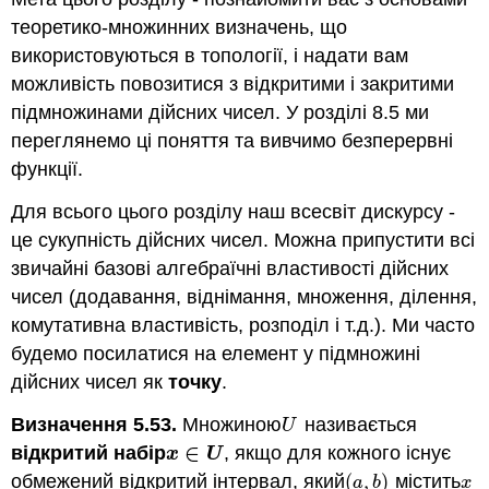
теоретико-множинних визначень, що
використовуються в топології, і надати вам
можливість повозитися з відкритими і закритими
підмножинами дійсних чисел. У розділі 8.5 ми
переглянемо ці поняття та вивчимо безперервні
функції.
Для всього цього розділу наш всесвіт дискурсу -
це сукупність дійсних чисел. Можна припустити всі
звичайні базові алгебраїчні властивості дійсних
чисел (додавання, віднімання, множення, ділення,
комутативна властивість, розподіл і т.д.). Ми часто
будемо посилатися на елемент у підмножині
дійсних чисел як
точку
.
Визначення 5.53.
Множиною
називається
U
U
∈
відкритий набір
, якщо для кожного існує
x
∈
U
x
U
обмежений відкритий інтервал, який
(
,
)
містить
(
a
,
b
)
x
a
b
x