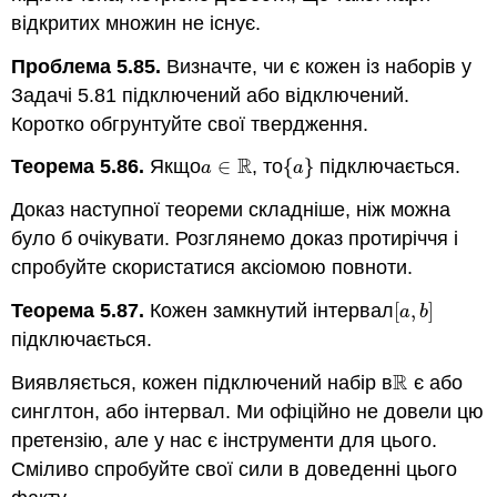
відкритих множин не існує.
Проблема 5.85.
Визначте, чи є кожен із наборів у
Задачі 5.81 підключений або відключений.
Коротко обгрунтуйте свої твердження.
R
Теорема 5.86.
Якщо
∈
, то
{
}
підключається.
a
∈
R
{
a
}
a
a
Доказ наступної теореми складніше, ніж можна
було б очікувати. Розглянемо доказ протиріччя і
спробуйте скористатися аксіомою повноти.
Теорема 5.87.
Кожен замкнутий інтервал
[
,
]
[
a
,
b
]
a
b
підключається.
R
Виявляється, кожен підключений набір в
є або
R
синглтон, або інтервал. Ми офіційно не довели цю
претензію, але у нас є інструменти для цього.
Сміливо спробуйте свої сили в доведенні цього