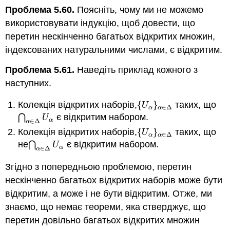
Проблема 5.60.
Поясніть, чому ми не можемо
використовувати індукцію, щоб довести, що
перетин нескінченно багатьох відкритих множин,
індексованих натуральними числами, є відкритим.
Проблема 5.61.
Наведіть приклад кожного з
наступних.
Колекція відкритих наборів
,
{
}
таких, що
{
U
α
}
α
∈
Δ
U
∈
Δ
α
α
⋂
є відкритим набором.
⋂
α
∈
Δ
U
α
U
∈
Δ
α
α
Колекція відкритих наборів
,
{
}
таких, що
{
U
α
}
α
∈
Δ
U
∈
Δ
α
α
не
⋂
є відкритим набором.
⋂
α
∈
Δ
U
α
U
∈
Δ
α
α
Згідно з попередньою проблемою, перетин
нескінченно багатьох відкритих наборів може бути
відкритим, а може і не бути відкритим. Отже, ми
знаємо, що немає теореми, яка стверджує, що
перетин довільно багатьох відкритих множин