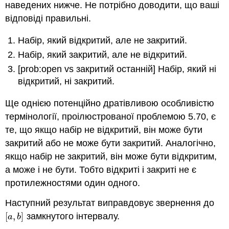
наведених нижче. Не потрібно доводити, що ваші
відповіді правильні.
Набір, який відкритий, але не закритий.
Набір, який закритий, але не відкритий.
[prob:open vs закритий останній]
Набір, який ні
відкритий, ні закритий.
Ще однією потенційно дратівливою особливістю
термінології, проілюстрованої проблемою 5.70, є
те, що якщо набір не відкритий, він може бути
закритий або не може бути закритий. Аналогічно,
якщо набір не закритий, він може бути відкритим,
а може і не бути. Тобто відкриті і закриті не є
протилежностями один одного.
Наступний результат виправдовує звернення до
[
,
]
замкнутого інтервалу.
[
a
,
b
]
a
b