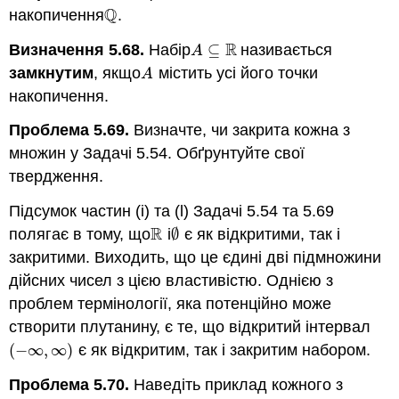
Q
накопичення
.
Q
R
Визначення 5.68.
Набір
⊆
називається
A
⊆
R
A
замкнутим
, якщо
містить усі його точки
A
A
накопичення.
Проблема 5.69.
Визначте, чи закрита кожна з
множин у Задачі 5.54. Обґрунтуйте свої
твердження.
Підсумок частин (i) та (l) Задачі 5.54 та 5.69
R
полягає в тому, що
і
∅
є як відкритими, так і
R
∅
закритими. Виходить, що це єдині дві підмножини
дійсних чисел з цією властивістю. Однією з
проблем термінології, яка потенційно може
створити плутанину, є те, що відкритий інтервал
(
−
∞
,
∞
)
є як відкритим, так і закритим набором.
(
−
∞
,
∞
)
Проблема 5.70.
Наведіть приклад кожного з