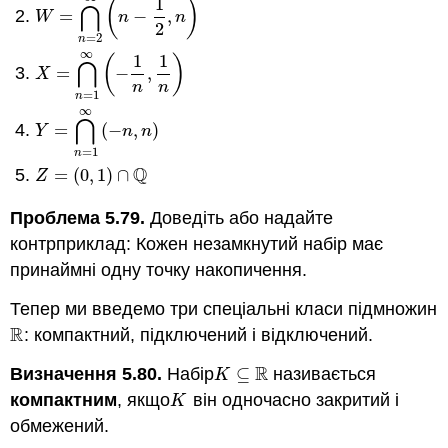
1
(
)
⋂
=
−
,
W
=
⋂
n
=
2
∞
(
n
−
1
2
,
n
)
W
n
n
2
=
2
n
∞
1
1
(
)
⋂
=
−
,
X
=
⋂
n
=
1
∞
(
−
1
n
,
1
n
)
X
n
n
=
1
n
∞
⋂
=
(
−
,
)
Y
=
⋂
n
=
1
∞
(
−
n
,
n
)
Y
n
n
=
1
n
Q
=
(
0
,
1
)
∩
Z
=
(
0
,
1
)
∩
Q
Z
Проблема 5.79.
Доведіть або надайте
контрприклад: Кожен незамкнутий набір має
принаймні одну точку накопичення.
Тепер ми введемо три спеціальні класи підмножин
R
: компактний, підключений і відключений.
R
R
Визначення 5.80.
Набір
⊆
називається
K
⊆
R
K
компактним
, якщо
він одночасно закритий і
K
K
обмежений.