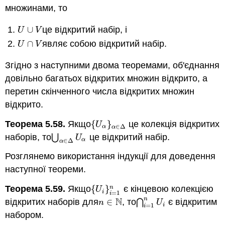
множинами, то
∪
це відкритий набір, і
U
∪
V
U
V
∩
являє собою відкритий набір.
U
∩
V
U
V
Згідно з наступними двома теоремами, об'єднання
довільно багатьох відкритих множин відкрито, а
перетин скінченного числа відкритих множин
відкрито.
Теорема 5.58.
Якщо
{
}
це колекція відкритих
{
U
α
}
α
∈
Δ
U
∈
Δ
α
α
наборів, то
⋃
це відкритий набір.
⋃
α
∈
Δ
U
α
U
∈
Δ
α
α
Розглянемо використання індукції для доведення
наступної теореми.
Теорема 5.59.
Якщо
{
}
є кінцевою колекцією
n
{
U
i
}
i
=
1
n
U
=
1
i
i
N
n
відкритих наборів для
∈
, то
⋂
є відкритим
n
∈
N
⋂
i
=
1
n
U
i
n
U
=
1
i
i
набором.