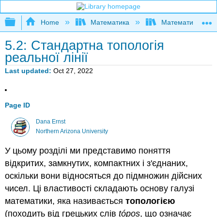
Expand/collapse global hierarchy
Home
Математика
Математична логі
5.2: Стандартна топологія
реальної лінії
Last updated
Oct 27, 2022
Page ID
Dana Ernst
Northern Arizona University
У цьому розділі ми представимо поняття
відкритих, замкнутих, компактних і з'єднаних,
оскільки вони відносяться до підмножин дійсних
чисел. Ці властивості складають основу галузі
математики, яка називається
топологією
(походить від грецьких слів
tópos
, що означає