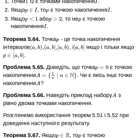
Точки
1
і
2
є точками накопичення
.
1
2
I
I
Якщо
∈
, то
є точкою накопичення
.
p
∈
I
p
I
p
I
p
I
Якщо
<
1
або
>
2
, то
не
є точкою
p
<
1
p
>
2
p
p
p
p
накопичення
.
I
I
Теорема 5.64.
Точка
- це точка накопичення
p
p
інтервалів
(
,
)
,
(
,
]
,
[
,
)
, і
[
,
]
якщо і тільки якщо
(
a
,
b
)
(
a
,
b
]
[
a
,
b
)
[
a
,
b
]
a
b
a
b
a
b
a
b
∈
[
,
]
.
p
∈
[
a
,
b
]
p
a
b
Проблема 5.65.
Доведіть, що точка
=
0
є точкою
p
=
0
p
1
N
накопичення
=
{
∣
∈
}
. Чи є якісь інші точки
A
=
{
1
n
∣
n
∈
N
}
A
n
n
накопичення
?
A
A
Проблема 5.66.
Наведіть приклад набору
з
A
A
рівно двома точками накопичення.
Розглянемо використання теорем 5.51 і 5.52 при
доведенні наступного результату.
R
Теорема 5.67.
Якщо
∈
, то
є точкою
p
∈
R
p
p
p