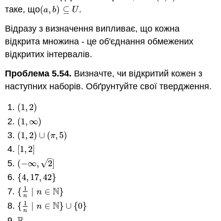
таке, що
(
,
)
⊆
.
(
a
,
b
)
⊆
U
a
b
U
Відразу з визначення випливає, що кожна
відкрита множина - це об'єднання обмежених
відкритих інтервалів.
Проблема 5.54.
Визначте, чи відкритий кожен з
наступних наборів. Обґрунтуйте свої твердження.
(
1
,
2
)
(
1
,
2
)
(
1
,
∞
)
(
1
,
∞
)
(
1
,
2
)
∪
(
,
5
)
(
1
,
2
)
∪
(
π
,
5
)
π
[
1
,
2
]
[
1
,
2
]
–
√
(
−
∞
,
2
]
(
−
∞
,
2
]
{
4
,
17
,
42
}
{
4
,
17
,
42
}
1
N
{
∣
∈
}
{
1
n
∣
n
∈
N
}
n
n
1
N
{
∣
∈
}
∪
{
0
}
{
1
n
∣
n
∈
N
}
∪
{
0
}
n
n