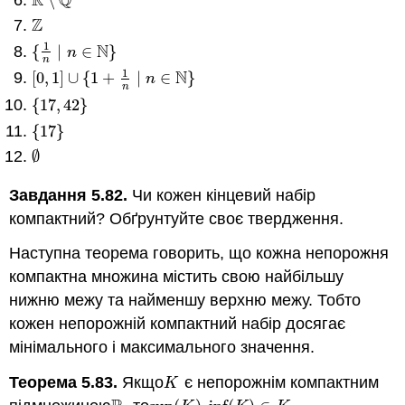
R
Q
∖
R
∖
Q
Z
Z
1
N
{
∣
∈
}
{
1
n
∣
n
∈
N
}
n
n
1
N
[
0
,
1
]
∪
{
1
+
∣
∈
}
[
0
,
1
]
∪
{
1
+
1
n
∣
n
∈
N
}
n
n
{
17
,
42
}
{
17
,
42
}
{
17
}
{
17
}
∅
∅
Завдання 5.82.
Чи кожен кінцевий набір
компактний? Обґрунтуйте своє твердження.
Наступна теорема говорить, що кожна непорожня
компактна множина містить свою найбільшу
нижню межу та найменшу верхню межу. Тобто
кожен непорожній компактний набір досягає
мінімального і максимального значення.
Теорема 5.83.
Якщо
є непорожнім компактним
K
K