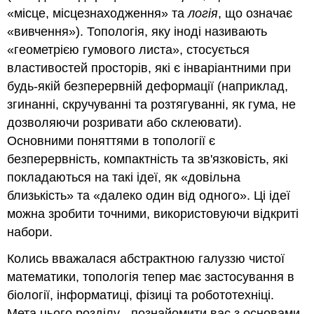
«місце, місцезнаходження» та
логія
, що означає
«вивчення»). Топологія, яку іноді називають
«геометрією гумового листа», стосується
властивостей просторів, які є інваріантними при
будь-якій безперервній деформації (наприклад,
згинанні, скручуванні та розтягуванні, як гума, не
дозволяючи розривати або склеювати).
Основними поняттями в топології є
безперервність, компактність та зв'язковість, які
покладаються на такі ідеї, як «довільна
близькість» та «далеко один від одного». Ці ідеї
можна зробити точними, використовуючи відкриті
набори.
Колись вважалася абстрактною галуззю чистої
математики, топологія тепер має застосування в
біології, інформатиці, фізиці та робототехніці.
Мета цього розділу - познайомити вас з основами