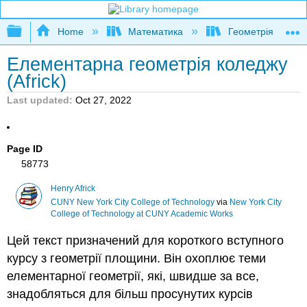
Expand/collapse global hierarchy
Home
Математика
Геометрія
Елементарна геометрія коледжу
(Africk)
Last updated
Oct 27, 2022
Page ID
58773
Henry Africk
CUNY New York City College of Technology
via
New York City
College of Technology at CUNY Academic Works
Цей текст призначений для короткого вступного
курсу з геометрії площини. Він охоплює теми
елементарної геометрії, які, швидше за все,
знадобляться для більш просунутих курсів