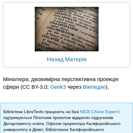
Назад Матерія
Мініатюра: двовимірна перспективна проекція
сфери (CC BY-3.0;
Geek3
через
Вікіпедію
).
Бібліотеки LibreTexts працюють на базі
NICE CXone Expert
і
підтримуються Пілотним проектом відкритих підручників
Департаменту освіти, Офісом проректора Каліфорнійського
університету в Девісі, Бібліотекою Каліфорнійського