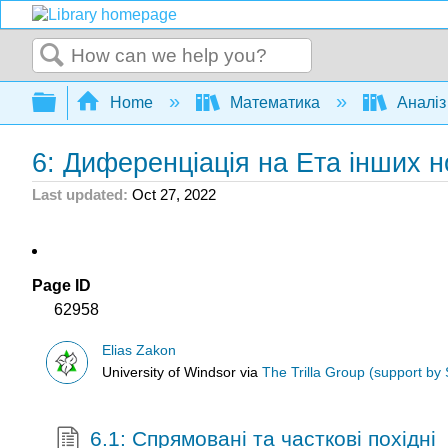
Search
Expand/collapse global hierarchy
Home
Математика
Аналі
6: Диференціація на Eта інших 
Last updated
Oct 27, 2022
Page ID
62958
Elias Zakon
University of Windsor
via
The Trilla Group (support by
6.1: Спрямовані та часткові похідні