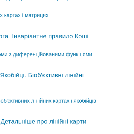
их картах і матрицях
га. Інваріантне правило Коші
леми з диференційованими функціями
Якобійці. Біоб'єктивні лінійні
б'єктивних лінійних картах і якобійців
. Детальніше про лінійні карти