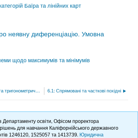
атегорій Баїра та лінійних карт
про неявну диференціацію. Умовна
леми щодо максимумів та мінімумів
5.11.E: Задачі про експоненціальні та тригонометричні функції
6.1: Спрямовані та часткові похідні
ів Департаменту освіти, Офісом проректора
х рішень для навчання Каліфорнійського державного
нтів 1246120, 1525057 та 1413739.
Юридична