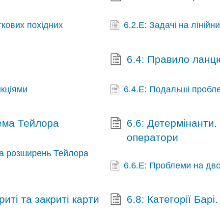
ткових похідних
6.2.E: Задачі на лінійн
6.4: Правило ланцю
нкціями
6.4.E: Подальші проб
рема Тейлора
6.6: Детермінанти. 
оператори
та розширень Тейлора
6.6.E: Проблеми на двоо
риті та закриті карти
6.8: Категорії Барі