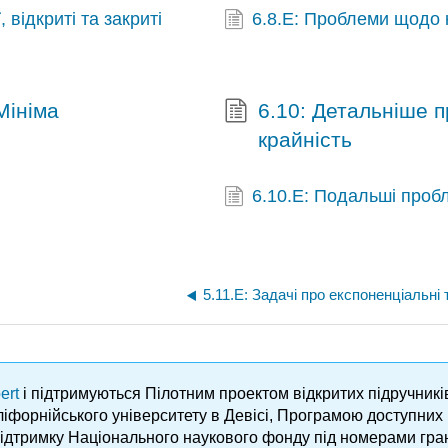
, відкриті та закриті
6.8.E: Проблеми щодо к
Мініма
6.10: Детальніше 
крайність
6.10.E: Подальші проб
ert
і підтримуються Пілотним проектом відкритих підручник
аліфорнійського університету в Девісі, Програмою доступни
підтримку Національного наукового фонду під номерами гра