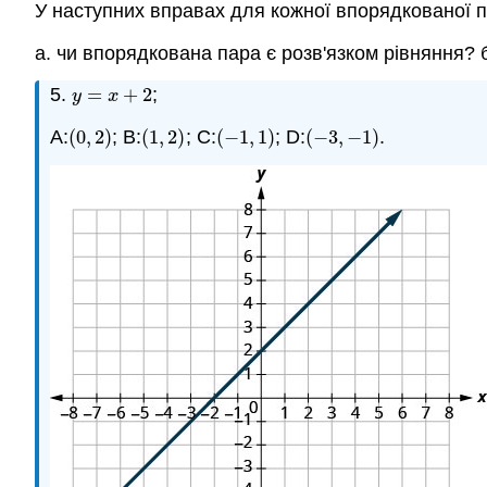
У наступних вправах для кожної впорядкованої 
a. чи впорядкована пара є розв'язком рівняння? б.
5.
=
+
2
;
y
=
x
+
2
y
x
A:
(
0
,
2
)
; B:
(
1
,
2
)
; C:
(
−
1
,
1
)
; D:
(
−
3
,
−
1
)
.
(
0
,
2
)
(
1
,
2
)
(
−
1
,
1
)
(
−
3
,
−
1
)