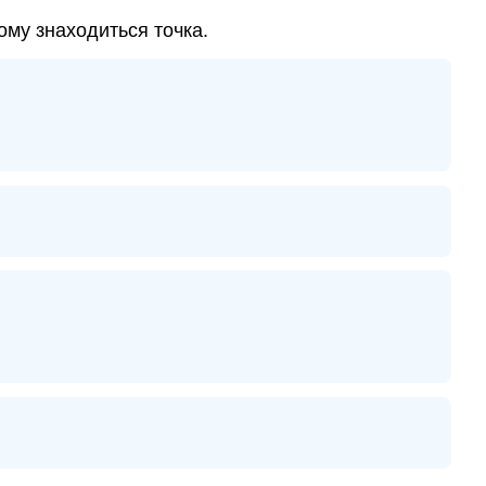
робить
досконалим
ому знаходиться точка.
Письмові
вправи
Самостійна
перевірка