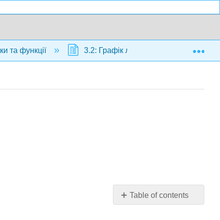
Exp
ки та функції
3.2: Графік лінійних рівнянь у двох з
Table of contents
Практика