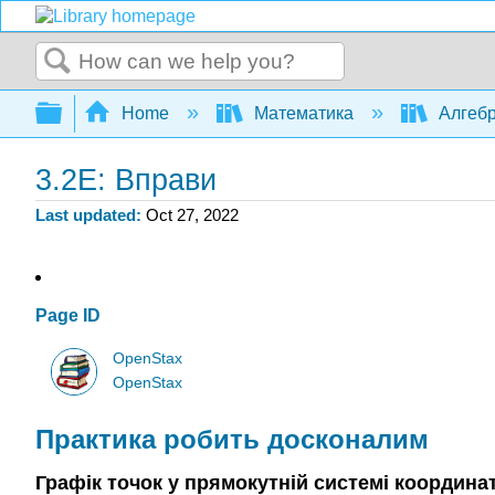
Search
Expand/collapse global hierarchy
Home
Математика
Алгеб
3.2E: Вправи
Last updated
Oct 27, 2022
Page ID
OpenStax
OpenStax
Практика робить досконалим
Графік точок у прямокутній системі координа