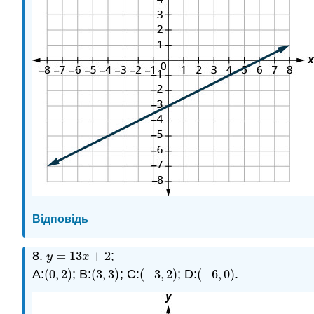
Відповідь
8.
=
13
+
2
;
y
=
13
x
+
2
y
x
A:
(
0
,
2
)
; B:
(
3
,
3
)
; C:
(
−
3
,
2
)
; D:
(
−
6
,
0
)
.
(
0
,
2
)
(
3
,
3
)
(
−
3
,
2
)
(
−
6
,
0
)