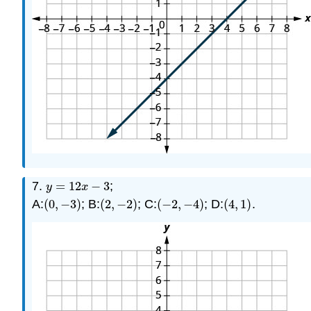
7.
=
12
−
3
;
y
=
12
x
−
3
y
x
A:
(
0
,
−
3
)
; B:
(
2
,
−
2
)
; C:
(
−
2
,
−
4
)
; D:
(
4
,
1
)
.
(
0
,
−
3
)
(
2
,
−
2
)
(
−
2
,
−
4
)
(
4
,
1
)