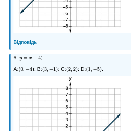
Відповідь
6.
=
−
4
;
y
=
x
−
4
y
x
A:
(
0
,
−
4
)
; B:
(
3
,
−
1
)
; C:
(
2
,
2
)
; D:
(
1
,
−
5
)
.
(
0
,
−
4
)
(
3
,
−
1
)
(
2
,
2
)
(
1
,
−
5
)