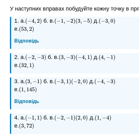
У наступних вправах побудуйте кожну точку в пря
1. а.
(
−
4
,
2
)
б. в.
(
−
1
,
−
2
)
(
3
,
−
5
)
д.
(
−
3
,
0
)
(
−
4
,
2
)
(
−
1
,
−
2
)
(
3
,
−
5
)
(
−
3
,
0
)
е.
(
53
,
2
)
(
53
,
2
)
Відповідь
2. а.
(
−
2
,
−
3
)
б. в.
(
3
,
−
3
)
(
−
4
,
1
)
д.
(
4
,
−
1
)
(
−
2
,
−
3
)
(
3
,
−
3
)
(
−
4
,
1
)
(
4
,
−
1
)
е.
(
32
,
1
)
(
32
,
1
)
3. а.
(
3
,
−
1
)
б. в.
(
−
3
,
1
)
(
−
2
,
0
)
д.
(
−
4
,
−
3
)
(
3
,
−
1
)
(
−
3
,
1
)
(
−
2
,
0
)
(
−
4
,
−
3
)
е.
(
1
,
145
)
(
1
,
145
)
Відповідь
4. а.
(
−
1
,
1
)
б. в.
(
−
2
,
−
1
)
(
2
,
0
)
д.
(
1
,
−
4
)
(
−
1
,
1
)
(
−
2
,
−
1
)
(
2
,
0
)
(
1
,
−
4
)
е.
(
3
,
72
)
(
3
,
72
)