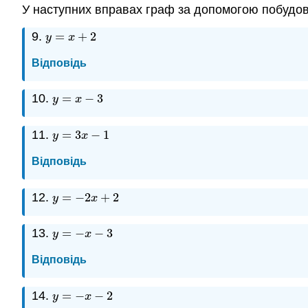
У наступних вправах граф за допомогою побудов
9.
=
+
2
y
=
x
+
2
y
x
Відповідь
10.
=
−
3
y
=
x
−
3
y
x
11.
=
3
−
1
y
=
3
x
−
1
y
x
Відповідь
12.
=
−
2
+
2
y
=
−
2
x
+
2
y
x
13.
=
−
−
3
y
=
−
x
−
3
y
x
Відповідь
14.
=
−
−
2
y
=
−
x
−
2
y
x