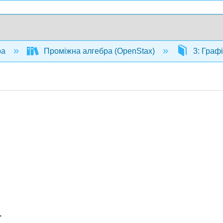
ра
Проміжна алгебра (OpenStax)
3: Графі
т