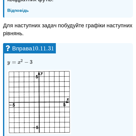
Відповідь
Для наступних задач побудуйте графіки наступних
рівнянь.
10.11.
31
Вправа
10.11.
31
2
=
−
3
y
=
x
2
−
3
y
x