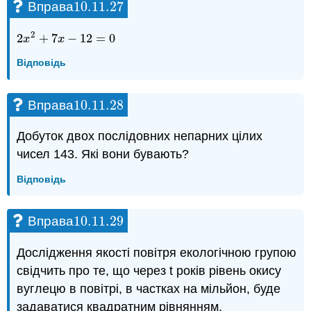
10.11.
27
Вправа
10.11.
27
2
2
+
7
−
12
=
0
2
x
2
+
7
x
−
12
=
0
x
x
Відповідь
10.11.
28
Вправа
10.11.
28
Добуток двох послідовних непарних цілих
чисел 143. Які вони бувають?
Відповідь
10.11.
29
Вправа
10.11.
29
Дослідження якості повітря екологічною групою
свідчить про те, що через t років рівень окису
вуглецю в повітрі, в частках на мільйон, буде
задаватися квадратним рівнянням.