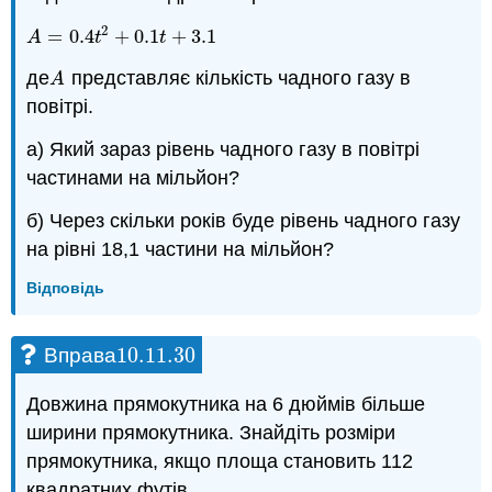
2
=
0.4
+
0.1
+
3.1
A
=
0.4
t
2
+
0.1
t
+
3.1
A
t
t
де
представляє кількість чадного газу в
A
A
повітрі.
а) Який зараз рівень чадного газу в повітрі
частинами на мільйон?
б) Через скільки років буде рівень чадного газу
на рівні 18,1 частини на мільйон?
Відповідь
10.11.
30
Вправа
10.11.
30
Довжина прямокутника на 6 дюймів більше
ширини прямокутника. Знайдіть розміри
прямокутника, якщо площа становить 112
квадратних футів.