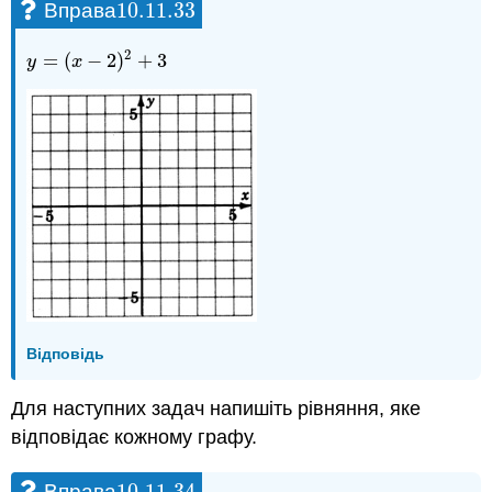
10.11.
33
Вправа
10.11.
33
2
=
(
−
2
)
+
3
y
=
(
x
−
2
)
2
+
3
y
x
Відповідь
Для наступних задач напишіть рівняння, яке
відповідає кожному графу.
10.11.
34
Вправа