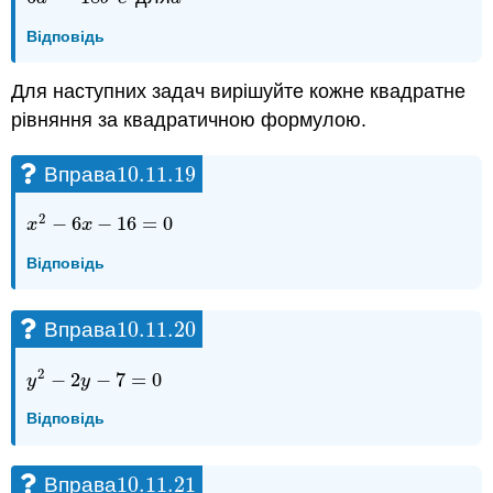
Відповідь
Для наступних задач вирішуйте кожне квадратне
рівняння за квадратичною формулою.
10.11.
19
Вправа
10.11.
19
2
−
6
−
16
=
0
x
2
−
6
x
−
16
=
0
x
x
Відповідь
10.11.
20
Вправа
10.11.
20
2
−
2
−
7
=
0
y
2
−
2
y
−
7
=
0
y
y
Відповідь
10.11.
21
Вправа
10.11.
21