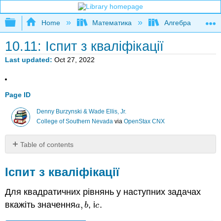
Expand/collapse global hierarchy
Home
Математика
Алгебра
10.11: Іспит з кваліфікації
Last updated
Oct 27, 2022
Page ID
Denny Burzynski & Wade Ellis, Jr.
College of Southern Nevada
via
OpenStax CNX
Table of contents
Іспит
з
Іспит з кваліфікації
кваліфікації
Для квадратичних рівнянь у наступних задачах
Вправа
10.11.
1
10.11.
1
вкажіть значення
,
, і
.
a
,
b
c
a
b
c
Вправа