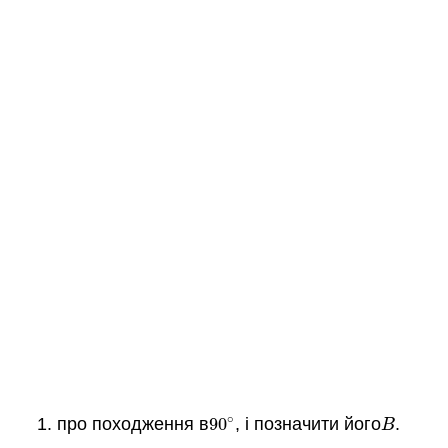
∘
про походження в
90
, і позначити його
.
90
∘
B
B