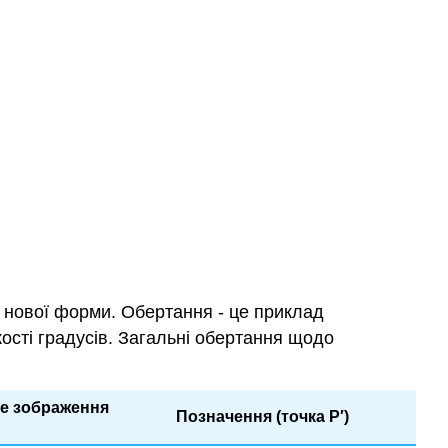
я нової форми. Обертання - це приклад
кості градусів. Загальні обертання щодо
е зображення
Позначення (точка P′)