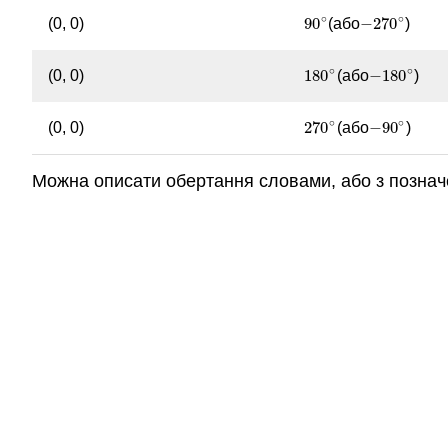
∘
∘
90
−
270
(0, 0)
(або
)
90
∘
−
270
∘
∘
∘
180
−
180
(0, 0)
(або
)
180
∘
−
180
∘
∘
∘
270
−
90
(0, 0)
(або
)
270
∘
−
90
∘
Можна описати обертання словами, або з позна