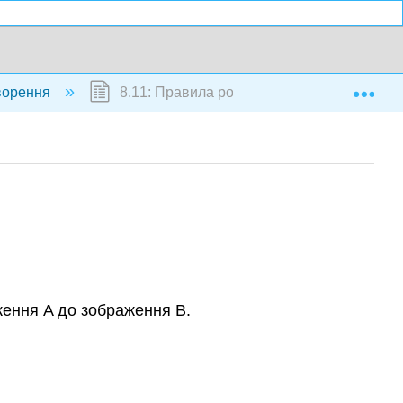
Exp
творення
8.11: Правила ротації
ення A до зображення B.