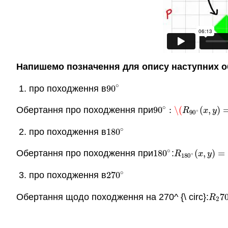
Напишемо позначення для опису наступних об
∘
про походження в
90
90
∘
∘
Обертання про походження при
90
:
\(
(
,
)
90
∘
:
\(
R
90
∘
(
x
,
y
)
=
(
R
x
y
∘
90
∘
про походження в
180
180
∘
∘
Обертання про походження при
180
:
(
,
)
=
180
∘
R
180
∘
(
x
,
y
)
=
(
R
x
y
∘
180
∘
про походження в
270
270
∘
Обертання щодо походження на 270^ {\ circ}:
7
R
2
7
R
2