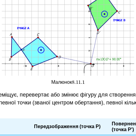
8.11.
1
Малюнок
8.11.
1
ереміщує, перевертає або змінює фігуру для створенн
евної точки (званої центром обертання), певної кіль
Повернен
Передзображення (точка P)
(точка P′)