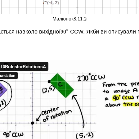
8.11.
2
Малюнок
8.11.
2
∘
ється навколо вихідної
90
CCW. Якби ви описували п
90
∘