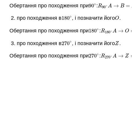
∘
Обертання про походження при
90
:
→
=
90
∘
R
90
∘
A
→
B
=
R
R
A
B
∘
90
∘
про походження в
180
, і позначити його
.
180
∘
O
O
∘
Обертання про походження при
180
:
→
180
∘
R
180
∘
A
→
O
R
A
O
∘
180
∘
про походження в
270
, і позначити його
.
270
∘
Z
Z
∘
Обертання про походження при
270
:
→
270
∘
R
270
∘
A
→
Z
=
R
A
Z
∘
270