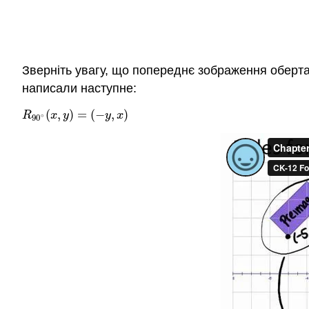
Зверніть увагу, що попереднє зображення оберта
написали наступне:
(
,
)
=
(
−
,
)
R
90
∘
(
x
,
y
)
=
(
−
y
,
x
)
R
x
y
y
x
∘
90