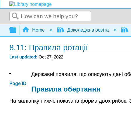
Search
Expand/collapse global hierarchy
Home
Доколеджна освіта
8.11: Правила ротації
Last updated
Oct 27, 2022
Державні правила, що описують дані об
Page ID
Правила обертання
На малюнку нижче показана форма двох рибок. 