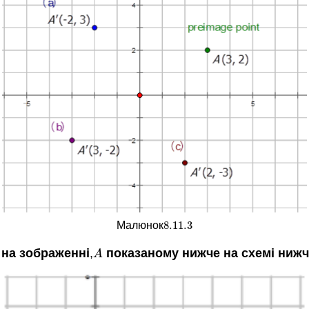
8.11.
3
Малюнок
8.11.
3
 на зображенні
,
показаному нижче на схемі нижч
A
A