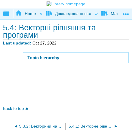
Expand/collapse global hierarchy
Home
Доколеджна освіта
Математи
5.4: Векторні рівняння та
програми
Last updated
Oct 27, 2022
Topic hierarchy
Page ID
Back to top
5.3.2: Векторний напрямок
5.4.1: Векторне рівняння прямої