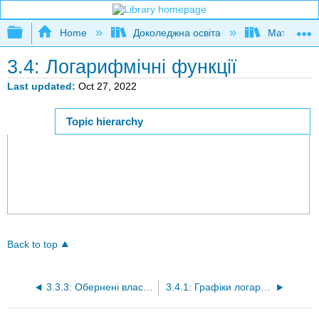
Expand/collapse global hierarchy
Home
Доколеджна освіта
Математи
3.4: Логарифмічні функції
Last updated
Oct 27, 2022
Topic hierarchy
Page ID
Back to top
3.3.3: Обернені властивості логарифмів
3.4.1: Графіки логарифмічних функцій