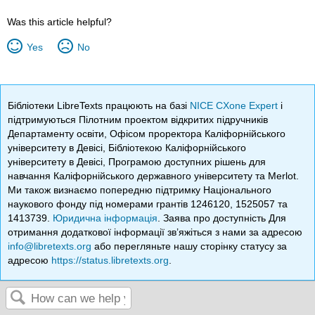
Was this article helpful?
Yes
No
Бібліотеки LibreTexts працюють на базі
NICE CXone Expert
і
підтримуються Пілотним проектом відкритих підручників
Департаменту освіти, Офісом проректора Каліфорнійського
університету в Девісі, Бібліотекою Каліфорнійського
університету в Девісі, Програмою доступних рішень для
навчання Каліфорнійського державного університету та Merlot.
Ми також визнаємо попередню підтримку Національного
наукового фонду під номерами грантів 1246120, 1525057 та
1413739.
Юридична інформація
. Заява про доступність Для
отримання додаткової інформації зв’яжіться з нами за адресою
info@libretexts.org
або перегляньте нашу сторінку статусу за
адресою
https://status.libretexts.org
.