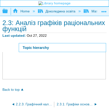
Expand/collapse global hierarchy
Home
Доколеджна освіта
Математи
2.3: Аналіз графіків раціональних
функцій
Last updated
Oct 27, 2022
Topic hierarchy
Page ID
Back to top
2.2.3: Графічний калькулятор для аналізу поліноміальних функцій
2.3.1: Графіки основних раціональних функцій