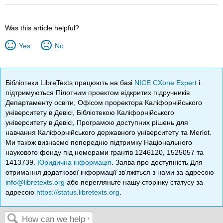
Was this article helpful?
Yes
No
Бібліотеки LibreTexts працюють на базі
NICE CXone Expert
і
підтримуються Пілотним проектом відкритих підручників
Департаменту освіти, Офісом проректора Каліфорнійського
університету в Девісі, Бібліотекою Каліфорнійського
університету в Девісі, Програмою доступних рішень для
навчання Каліфорнійського державного університету та Merlot.
Ми також визнаємо попередню підтримку Національного
наукового фонду під номерами грантів 1246120, 1525057 та
1413739.
Юридична інформація
. Заява про доступність Для
отримання додаткової інформації зв’яжіться з нами за адресою
info@libretexts.org
або перегляньте нашу сторінку статусу за
адресою
https://status.libretexts.org
.