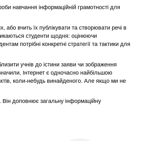
спроби навчання інформаційній грамотності для
Ліз
Делф,
Роб
, або вчить їх публікувати та створювати речі в
Драммонд
та
 стикаються студенти щодня: оцінюючи
Крісті
нтам потрібні конкретні стратегії та тактики для
Келлі
Представляємо
SIFT
аблизити учнів до істини заяви чи зображення
дзначили, Інтернет є одночасно найбільшою
Зупинка
тів, коли-небудь винайденого. Але якщо ми не
Досліджуйте
джерело
Знайти
. Він доповнює загальну інформаційну
надійне
покриття
Трасування
претензій,
котирувань
і