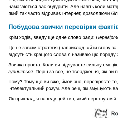
намагаються вас обдурити. Але навіть коли мате
який так часто відриває Інтернет, дозволяючи б
Побудова звички перевірки факті
Крім ходів, введу ще одне слово ради:
Перевірте
Це не зовсім стратегія (наприклад, «йти вгору з
відсутність кращого слова я називаю цю пораду 
Звичка проста. Коли ви відчуваєте сильну емоцію 
зупиніться.
Перш за все, це твердження, які ви п
Чому? Тому що ви вже, ймовірно, перевіряєте те, 
інтелектуальний розум. Але речі, які змушують ва
Як приклад, я наведу цей твіт, який перетнув мій 