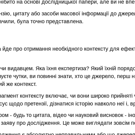
ібито на основі дослідницької папери, але ви не впев
нзію, цитату або засоби масової інформації до джер
бачили, була точно представлена.
ова йде про отримання необхідного контексту для ефе
 чи видавцем. Яка їхня експертиза? Який їхній поряд
єте чутки, ви повинні знати, хто це джерело, перш ні
ий же контекст.
агмент контексту включає, чи вони широко прийняті 
ус щодо претензії, дізнатися історію навколо неї і,
ом - будь то цитата, відео чи науковий висновок - і
 заяву про дослідження. Це може виглядати зовсім по
ердження є абсолютно неправильними або що джерела