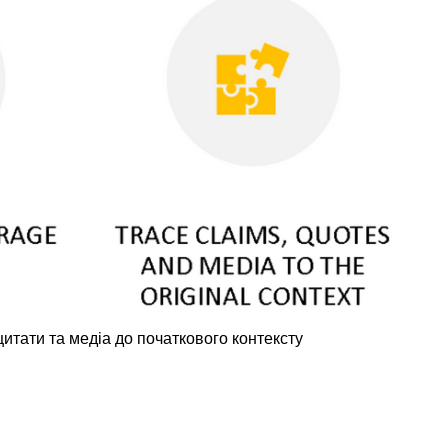
медіа
назад
до
початкового
контексту
Йдеться
про
контекстуалізацію
Re
Побудова
звички
перевірки
фактів
шляхом
перевірки
 цитати та медіа до початкового контексту
ваших
емоцій
Питання
для
обговорення