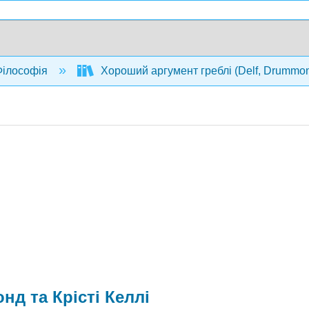
ілософія
Хороший аргумент греблі (Delf, Drummon
д та Крісті Келлі