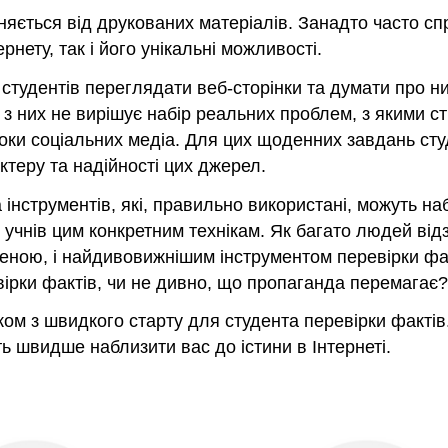
ізняється від друкованих матеріалів. Занадто часто 
рнету, так і його унікальні можливості.
 студентів переглядати веб-сторінки та думати про них
на з них не вирішує набір реальних проблем, з якими
оки соціальних медіа. Для цих щоденних завдань студе
ктеру та надійності цих джерел.
та інструментів, які, правильно використані, можуть н
 учнів цим конкретним технікам. Як багато людей ві
ною, і найдивовижнішим інструментом перевірки фак
ірки фактів, чи не дивно, що пропаганда перемагає?
ом з швидкого старту для студента перевірки фактів
ь швидше наблизити вас до істини в Інтернеті.