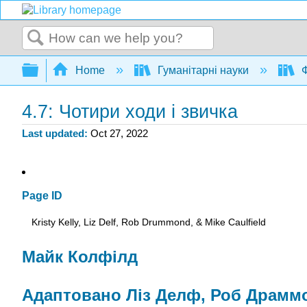
Search
Expand/collapse global hierarchy
Home
Гуманітарні науки
Ф
4.7: Чотири ходи і звичка
Last updated
Oct 27, 2022
Page ID
Kristy Kelly, Liz Delf, Rob Drummond, & Mike Caulfield
Майк Колфілд
Адаптовано Ліз Делф, Роб Драммон