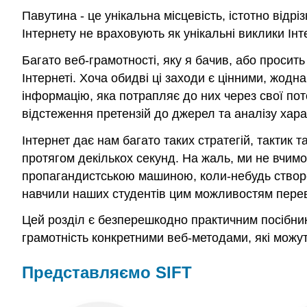
Павутина - це унікальна місцевість, істотно відр
Інтернету не враховують як унікальні виклики Інте
Багато веб-грамотності, яку я бачив, або просить
Інтернеті. Хоча обидві ці заходи є цінними, жод
інформацію, яка потрапляє до них через свої пот
відстеження претензій до джерел та аналізу хара
Інтернет дає нам багато таких стратегій, тактик 
протягом декількох секунд. На жаль, ми не вчимо
пропагандистською машиною, коли-небудь створе
навчили наших студентів цим можливостям перев
Цей розділ є безперешкодно практичним посібник
грамотність конкретними веб-методами, які можут
Представляємо SIFT