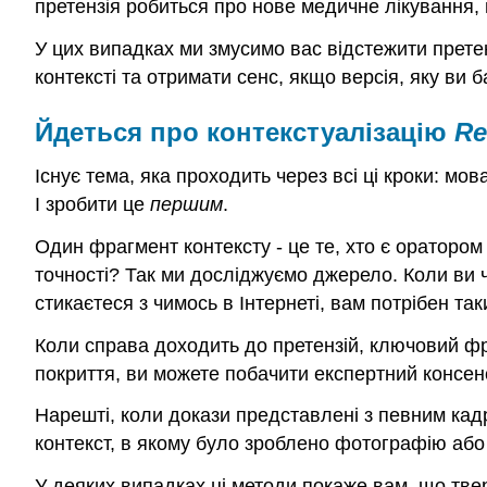
претензія робиться про нове медичне лікування, н
У цих випадках ми змусимо вас відстежити прете
контексті та отримати сенс, якщо версія, яку ви 
Йдеться про контекстуалізацію
Re
Існує тема, яка проходить через всі ці кроки: м
І зробити це
першим
.
Один фрагмент контексту - це те, хто є оратором
точності? Так ми досліджуємо джерело. Коли ви чу
стикаєтеся з чимось в Інтернеті, вам потрібен так
Коли справа доходить до претензій, ключовий фр
покриття, ви можете побачити експертний консенс
Нарешті, коли докази представлені з певним кадр
контекст, в якому було зроблено фотографію або
У деяких випадках ці методи покаже вам, що тв