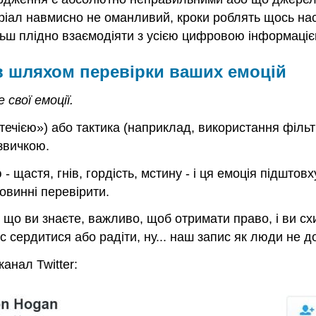
ріал навмисно не оманливий, кроки роблять щось нас
ільш плідно взаємодіяти з усією цифровою інформаціє
в шляхом перевірки ваших емоцій
 свої емоції.
а течією») або тактика (наприклад, використання філь
звичкою.
- щастя, гнів, гордість, мстину - і ця емоція підшто
овинні перевірити.
що ви знаєте, важливо, щоб отримати право, і ви схил
с сердитися або радіти, ну... наш запис як люди не д
канал Twitter: