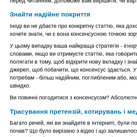
перед читанням, допоможе вам вирішити, чи варто
Знайти надійне покриття
Іноді ви не дбаєте про конкретну статтю, яка дох
хочете знати, чи є вона консенсусною точкою зор
У цьому випадку ваша найкраща стратегія - ігнору
словами, якщо ви отримуєте статтю, яка говори
полягати в тому, щоб відкрити нову вкладку і з
джерел, щоб побачити, що консенсус здається. У
потребам - більш надійним, поглибленим або, мо
швидко.
Ви повинні погодитися з консенсусом? Абсолютно 
Трасування претензій, котирувань і ме
Багато речей, які ви знайдете в Інтернеті, були
почав? Що було вирізано з відео і що залишилос