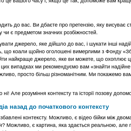
 це вашого часу і, якщо це так, допоможе вам краще з
одить до вас. Ви дбаєте про претензію, яку висуває с
у чи є предметом значних розбіжностей.
вати джерело, яке дійшло до вас, і шукати інші надій
ть, що коали щойно оголошені вимерлими з Фонду «Зб
найти найкраще джерело, яке ви можете, що охоплює ц
 цих випадках ми рекомендуємо вам «знайти надійне
жливо, просто більш різноманітним. Ми покажемо вам
ні! Але розуміння контексту та історії позову допомо
діа назад до початкового контексту
 позбавлені контексту. Можливо, є відео бійки між дв
я? Можливо, є картина, яка здається реальною, але 