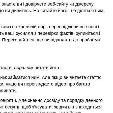
и знаєте ви і довіряєте веб-сайту чи джерелу
Діяльність
 ви дивитесь. Не читайте його і не діліться ним,
Додаткові
ресурси
Атрибуції
вниз по кролячій норі, переслідуючи все нові і
ЗМІ
 ваші зусилля з перевірки фактів, зупиніться і
є. Переконайтеся, що ви підходите до проблеми
итаєте,
перш ніж
читати його.
 ніж займатися ним. Але якщо ви читаєте статтю
аки, якщо ви переглядаєте відео про багато
ж знати.
довіряти. Але знання досвіду та порядку денного
 секунд, щоб з'ясувати, звідки він знаходиться