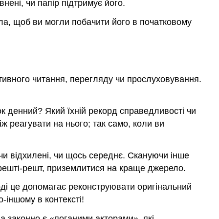
нені, чи папір підтримує його.
ела, щоб ви могли побачити його в початковому
ктивного читання, перегляду чи прослуховування.
ок денний? Який їхній рекорд справедливості чи
ж реагувати на нього; так само, коли ви
чи відхилені, чи щось середнє. Скануючи інше
 врешті-решт, приземлитися на краще джерело.
ноді це допомагає реконструювати оригінальний
-іншому в контексті!
 законно є «поганими акторами», які