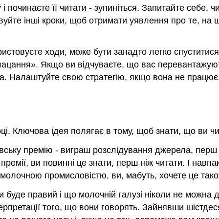
 починаєте її читати - зупиніться. Запитайте себе, ч
уйте інші кроки, щоб отримати уявлення про те, на що
ористовуєте ходи, може бути занадто легко спуститися 
клацання». Якщо ви відчуваєте, що вас перевантажують
ета. Налаштуйте свою стратегію, якщо вона не працю
ці. Ключова ідея полягає в тому, щоб знати, що ви ч
івську премію - виграш розслідування джерела, перш
премії, ви повинні це знати, перш ніж читати. І навп
олочною промисловістю, ви, мабуть, хочете це тако
 буде правий і що молочній галузі ніколи не можна 
претації того, що вони говорять. Зайнявши шістдесят