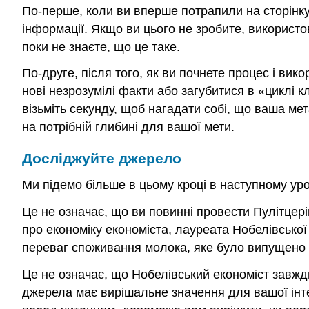
По-перше, коли ви вперше потрапили на сторінку і
інформації. Якщо ви цього не зробите, використов
поки не знаєте, що це таке.
По-друге, після того, як ви почнете процес і вик
нові незрозумілі факти або загубитися в «циклі 
візьміть секунду, щоб нагадати собі, що ваша м
на потрібній глибині для вашої мети.
Досліджуйте джерело
Ми підемо більше в цьому кроці в наступному уро
Це не означає, що ви повинні провести Пулітцер
про економіку економіста, лауреата Нобелівської 
переваг споживання молока, яке було випущено м
Це не означає, що Нобелівський економіст завжди
джерела має вирішальне значення для вашої інтер