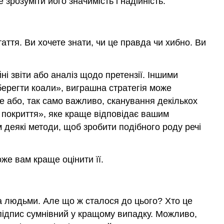
розуміти його значимість і надійність.
таття. Ви хочете знати, чи це правда чи хибно. Ви
ні звіти або аналіз щодо претензії. Іншими
ерегти коали», виграшна стратегія може
е або, так само важливо, сканування декількох
 покриття», яке краще відповідає вашим
 деякі методи, щоб зробити подібного роду речі
же вам краще оцінити її.
ома людьми. Але що ж сталося до цього? Хто це
підпис сумнівний у кращому випадку. Можливо,