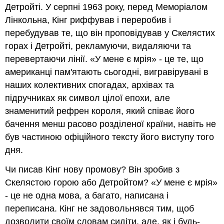
Детройті. У серпні 1963 року, перед Меморіалом
Лінкольна, Кінг риффував і переробив і
перебудував те, що він проповідував у Скелястих
горах і Детройті, рекламуючи, видаляючи та
перевертаючи лінії. «У мене є мрія» - це те, що
американці пам'ятають сьогодні, вигравірувані в
наших колективних спогадах, архівах та
підручниках як символ цілої епохи, але
знаменитий рефрен короля, який співає його
бачення менш расово розділеної країни, навіть не
був частиною офіційного тексту його виступу того
дня.
Чи писав Кінг нову промову? Він зробив з
Скелястою горою або Детройтом? «У мене є мрія»
- це не одна мова, а багато, написана і
переписана. Кінг не задовольнявся тим, щоб
дозволити своїм словам сидіти, але, як і будь-