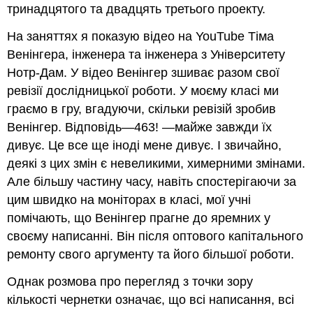
тринадцятого та двадцять третього проекту.
На заняттях я показую відео на YouTube Тіма
Венінгера, інженера та інженера з Університету
Нотр-Дам. У відео Венінгер зшиває разом свої
ревізії дослідницької роботи. У моєму класі ми
граємо в гру, вгадуючи, скільки ревізій зробив
Венінгер. Відповідь—463! —майже завжди їх
дивує. Це все ще іноді мене дивує. І звичайно,
деякі з цих змін є невеликими, химерними змінами.
Але більшу частину часу, навіть спостерігаючи за
цим швидко на моніторах в класі, мої учні
помічають, що Венінгер прагне до яремних у
своєму написанні. Він після оптового капітального
ремонту свого аргументу та його більшої роботи.
Однак розмова про перегляд з точки зору
кількості чернетки означає, що всі написання, всі