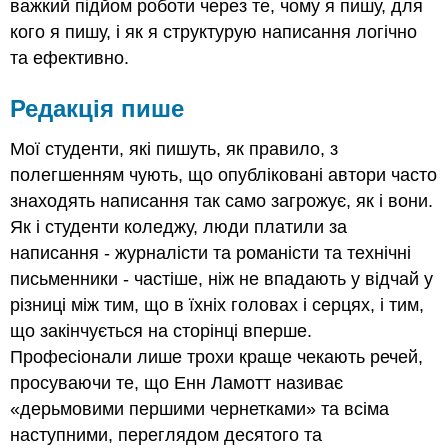
важкий підйом роботи через те, чому я пишу, для
кого я пишу, і як я структурую написання логічно
та ефективно.
Редакція пише
Мої студенти, які пишуть, як правило, з
полегшенням чують, що опубліковані автори часто
знаходять написання так само загрожує, як і вони.
Як і студенти коледжу, люди платили за
написання - журналісти та романісти та технічні
письменники - частіше, ніж не впадають у відчай у
різниці між тим, що в їхніх головах і серцях, і тим,
що закінчується на сторінці вперше.
Професіонали лише трохи краще чекають речей,
просуваючи те, що Енн Ламотт називає
«дерьмовими першими чернетками» та всіма
наступними, переглядом десятого та