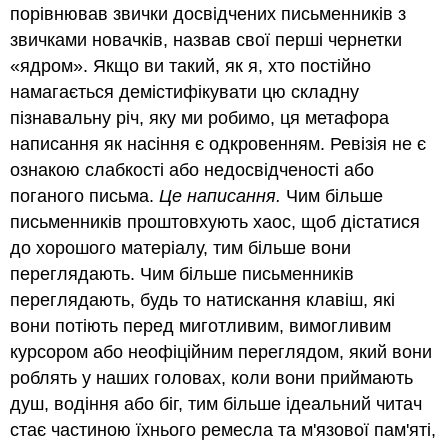
порівнював звички досвідчених письменників з
звичками новачків, назвав свої перші чернетки
«ядром». Якщо ви такий, як я, хто постійно
намагається демістифікувати цю складну
пізнавальну річ, яку ми робимо, ця метафора
написання як насіння є одкровенням. Ревізія не є
ознакою слабкості або недосвідченості або
поганого письма.
Це написання.
Чим більше
письменників проштовхують хаос, щоб дістатися
до хорошого матеріалу, тим більше вони
переглядають. Чим більше письменників
переглядають, будь то натискання клавіш, які
вони потіють перед миготливим, вимогливим
курсором або неофіційним переглядом, який вони
роблять у наших головах, коли вони приймають
душ, водіння або біг, тим більше ідеальний читач
стає частиною їхнього ремесла та м'язової пам'яті,