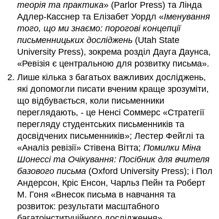
теорія та практика
» (Parlor Press) та Лінда
Адлер-Касснер та Елізабет Уордл «
Іменування
того, що ми знаємо: порогові концепції
письменницьких досліджень
(Utah State
University Press), зокрема розділ Дауга Даунса,
«Ревізія є центральною для розвитку письма».
Лише кілька з багатьох важливих досліджень,
які допомогли писати вченим краще зрозуміти,
що відбувається, коли письменники
переглядають, - це Ненсі Соммерс «Стратегії
перегляду студентських письменників та
досвідчених письменників»; Лестер Фейглі та
«Аналіз ревізії» Стівена Вітта;
Помилки Міна
Шонессі та Очікування: Посібник для вчителя
базового письма
(Oxford University Press); і Пол
Андерсон, Кріс Енсон, Чарльз Пейн та Роберт
М. Гоня «Внесок письма в навчання та
розвиток: результати масштабного
багатоінституційного дослідження».