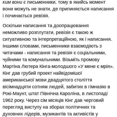
ким вони є
письменники, тому в якийсь момент
вони можуть не знати, де припиняється написання
і починається ревізія.
Оскільки написання та доопрацювання
неможливо розплутати, ревізія є такою ж
ситуативною та інтерпретаційною, як і написання.
Іншими словами, письменники взаємодіють з
читачами - написання та ревізія є соціальними,
чуйними та комунальними. Візьміть промову
Мартіна Лютера Кінга-молодшого «У мене є мрія».
Кінг дав грубий проект найвідомішої
американської мови двадцятого століття
вісімнадцяти сотням людей, забитих в гімназію в
Рокі-Маунт, штат Північна Кароліна, в листопаді
1962 року. Через сім місяців Кінг дав черговий
перегляд виступу на зборах політичних та
духовних лідерів, музикантів та активістів у