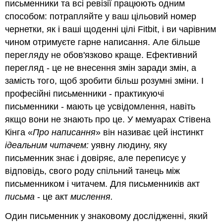
письменники та всі ревізії працюють одним
способом: потрапляйте у ваш цільовий номер
чернетки, як і ваші щоденні цілі Fitbit, і ви чарівним
чином отримуєте гарне написання. Але більше
перегляду не обов'язково краще. Ефективний
перегляд - це не внесення змін заради змін, а
замість того, щоб зробити більш розумні зміни. І
професійні письменники - практикуючі
письменники - мають це усвідомлення, навіть
якщо вони не знають про це. У мемуарах Стівена
Кінга «
Про написання
» він називає цей інстинкт
ідеальним читачем:
уявну людину, яку
письменник знає і довіряє, але переписує у
відповідь, свого роду спільний танець між
письменником і читачем. Для письменників акт
письма
- це акт
мислення.
Один письменник у знаковому дослідженні, який