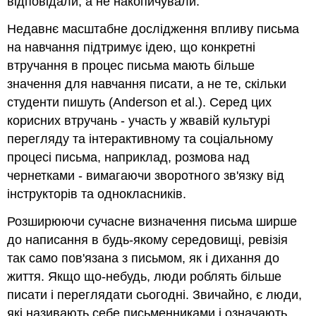
відповідали, а не накопичували.
Недавнє масштабне дослідження впливу письма
на навчання підтримує ідею, що конкретні
втручання в процес письма мають більше
значення для навчання писати, а не те, скільки
студенти пишуть (Anderson et al.). Серед цих
корисних втручань - участь у жвавій культурі
перегляду та інтерактивному та соціальному
процесі письма, наприклад, розмова над
чернетками - вимагаючи зворотного зв'язку від
інструкторів та однокласників.
Розширюючи сучасне визначення письма ширше
до написання в будь-якому середовищі, ревізія
так само пов'язана з письмом, як і дихання до
життя. Якщо що-небудь, люди роблять більше
писати і переглядати сьогодні. Звичайно, є люди,
які називають себе письменниками і означають,