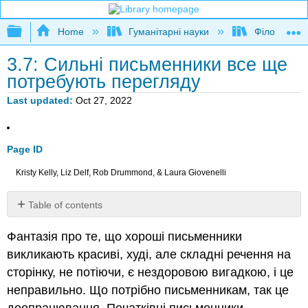
Expand/collapse global hierarchy
Home
Гуманітарні науки
Філософія
3.7: Сильні письменники все ще
потребують перегляду
Last updated
Oct 27, 2022
Page ID
Kristy Kelly, Liz Delf, Rob Drummond, & Laura Giovenelli
Table of contents
Редакція
Фантазія про те, що хороші письменники
пише
викликають красиві, худі, але складні речення на
Перегляд:
Живий
сторінку, не потіючи, є нездоровою вигадкою, і це
і
неправильно. Що потрібно письменникам, так це
ногами
доопрацювання. Початківці письменники,