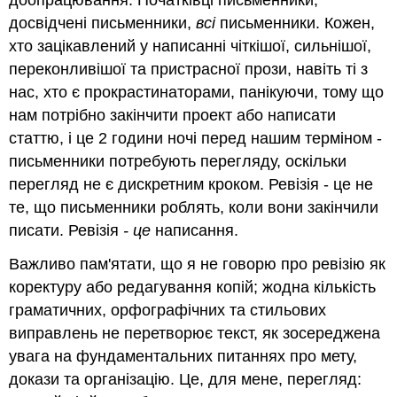
Питання
досвідчені письменники,
всі
письменники. Кожен,
для
обговорення
хто зацікавлений у написанні чіткішої, сильнішої,
Діяльність
переконливішої та пристрасної прози, навіть ті з
Додаткові
нас, хто є прокрастинаторами, панікуючи, тому що
ресурси
нам потрібно закінчити проект або написати
Цитуються
статтю, і це 2 години ночі перед нашим терміном -
твори
письменники потребують перегляду, оскільки
перегляд не є дискретним кроком. Ревізія - це не
те, що письменники роблять, коли вони закінчили
писати. Ревізія
- це
написання.
Важливо пам'ятати, що я не говорю про ревізію як
коректуру або редагування копій; жодна кількість
граматичних, орфографічних та стильових
виправлень не перетворює текст, як зосереджена
увага на фундаментальних питаннях про мету,
докази та організацію. Це, для мене, перегляд: