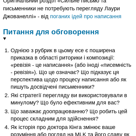
Оригінальний розділ «Сильне письмо та
письменники не потребують перегляду Лаури
Джованеллі» - від
поганих ідей про написання
Питання для обговорення
Однією з рубрик в цьому есе є поширена
приказка в області риторики і композиції:
«ревізія - це написання» (або іноді «писемність
- ревізія»). Що це означає? Що підказує ця
перспектива щодо процесу написання або як
пишуть досвідчені письменники?
Які стратегії перегляду ви використовували в
минулому? Що було ефективним для вас?
Що заважає доопрацюванню? Що робить цей
процес складним для здійснення?
Як історія про доктора Кінга змінює ваше
розуміння або погляд на MLK та його славу як