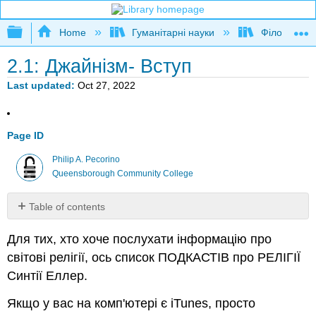
Expand/collapse global hierarchy
Home
Гуманітарні науки
Філософія
2.1: Джайнізм- Вступ
Last updated
Oct 27, 2022
Page ID
Philip A. Pecorino
Queensborough Community College
Table of contents
No
headers
Для тих, хто хоче послухати інформацію про
світові релігії, ось список ПОДКАСТІВ про РЕЛІГІЇ
Синтії Еллер.
Якщо у вас на комп'ютері є iTunes, просто