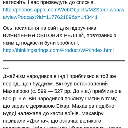
натисніть, і вас призведуть до списків.
http://phobos.apple.com/WebObjects/MZStore.woa/w
a/viewPodcast?id=117762189&s=143441
Ось посилання на сайт для підручника
ВИЯВЛЕННЯ СВІТОВИХ РЕЛІГІЙ, пов'язаних з
яким ці подкасти були зроблені.
http://thinkingstrings.com/Product/WR/index.html
*************************************************************
***
Джайнізм народився в Індії приблизно в той же
період, що і буддизм. Він був встановлений
Махавірою (c. 599 — 527 рр. До н.е.) приблизно в
500 р. н.е. Він народився поблизу Патни в тому,
що зараз є державою Біхар. Махавіра подібно
Будді належала до касти воїнів. Махавіру
називали «Джина», що означає великого