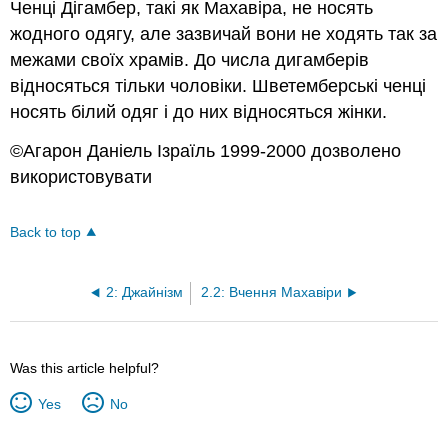
Ченці Дігамбер, такі як Махавіра, не носять
жодного одягу, але зазвичай вони не ходять так за
межами своїх храмів. До числа дигамберів
відносяться тільки чоловіки. Шветемберські ченці
носять білий одяг і до них відносяться жінки.
©Агарон Даніель Ізраїль 1999-2000 дозволено
використовувати
Back to top
2: Джайнізм
2.2: Вчення Махавіри
Was this article helpful?
Yes
No