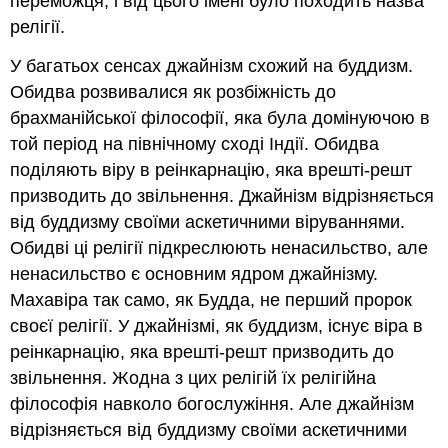
переможця, і від цього імені було походить назва
релігії.
У багатьох сенсах джайнізм схожий на буддизм.
Обидва розвивалися як розбіжність до
брахманійської філософії, яка була домінуючою в
той період на північному сході Індії. Обидва
поділяють віру в реінкарнацію, яка врешті-решт
призводить до звільнення. Джайнізм відрізняється
від буддизму своїми аскетичними віруваннями.
Обидві ці релігії підкреслюють ненасильство, але
ненасильство є основним ядром джайнізму.
Махавіра так само, як Будда, не перший пророк
своєї релігії. У джайнізмі, як буддизм, існує віра в
реінкарнацію, яка врешті-решт призводить до
звільнення. Жодна з цих релігій їх релігійна
філософія навколо богослужіння. Але джайнізм
відрізняється від буддизму своїми аскетичними