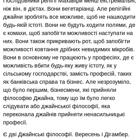
Послідовники релігії Махавіри менш екстремальні,
ніж він, в дієтах. Вони вегетаріанці. Але релігійні
джайни зроблять все можливе, щоб не нашкодити
будь-якій істоті. Вони не будуть ходити полями, де
є комахи, щоб запобігти можливості наступати на
них. Вони також прикривають рот, щоб запобігти
можливості ковтання дрібних невидимих мікробів.
Вони в основному не працюють у професіях, де є
можливість вбити будь-яку живу істоту, як у
сільському господарстві, замість професій, таких
як банківська справа та бізнес. Але незрозуміло,
що було першим, бізнесмени, які прийняли
філософію Джайна, тому що їм було легко
слідувати або джайнської філософії, яка
переконала джайнів прийняти ненасильницькі
професії.
Є дві Джайнські філософії. Вересень і Дігамбер.