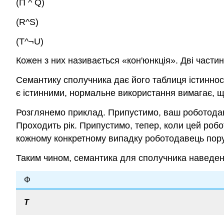
(П ^ Q)
(R^S)
(T^¬U)
Кожен з них називається «кон'юнкція». Дві част
Семантику сполучника дає його таблиця істинно
є істинними, нормальне використання вимагає,
Розглянемо приклад. Припустимо, ваш роботодав
Проходить рік. Припустимо, тепер, коли цей робот
кожному конкретному випадку роботодавець пору
Таким чином, семантика для сполучника наведен
Φ
Т