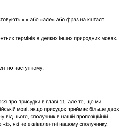
истовують «і» або «але» або фраз на кшталт
лентних термінів в деяких інших природних мовах.
лентно наступному:
ся про присудки в главі 11, але те, що ми
ійській мові, якщо присудок приймає більше двох
у від цього, сполучник в нашій пропозіційній
 «і», які не еквівалентні нашому сполучнику.