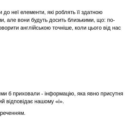
«І»
5.1
до неї елементи, які роблять її здатною
Кон'юнкція
и, але вони будуть досить близькими, що: по-
5.2
оворити англійською точніше, коли цього від нас
Альтернативні
фрази
та
інше
«і»
5.3
Правила
умовиводу
для
сполучників
 ми б приховали - інформацію, яка явно присутня
5.4
й відповідає нашому «і».
Міркування
зі
 реченням.
сполучниками
5.5
Альтернативні