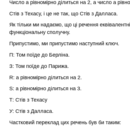
Число
a
рівномірно ділиться на 2, а число
a
рівно
Стів з Техасу, і це не так, що Стів з Далласа.
Як тільки ми надаємо, що ці речення еквівалент
функціональну сполучну.
Припустимо, ми припустимо наступний ключ.
П
: Том поїде до Берліна.
З
: Том поїде до Парижа.
R
:
a
рівномірно ділиться на 2.
S
:
a
рівномірно ділиться на 3.
Т
: Стів з Техасу
У
: Стів з Далласа.
Частковий переклад цих речень був би таким: