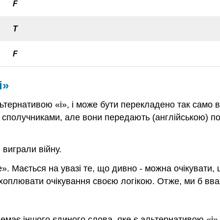
F
Т
F
і»
ернативою «і», і може бути перекладено так само в на
 сполучниками, але вони передають (англійською) по
 виграли війну.
ле». Мається на увазі те, що дивно - можна очікувати
захоплювати очікування своєю логікою. Отже, ми б вв
немає іншого єдиного слова, яке є альтернативою «і»