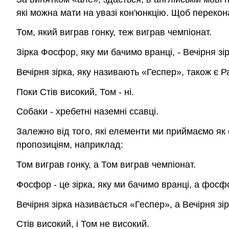
які можна мати на увазі кон'юнкцію. Щоб перекон
Том, який виграв гонку, теж виграв чемпіонат.
Зірка Фосфор, яку ми бачимо вранці, - Вечірня зір
Вечірня зірка, яку називають «Геспер», також є 
Поки Стів високий, Том - ні.
Собаки - хребетні наземні ссавці.
Залежно від того, які елементи ми приймаємо як 
пропозиціям, наприклад:
Том виграв гонку, а Том виграв чемпіонат.
Фосфор - це зірка, яку ми бачимо вранці, а фосфо
Вечірня зірка називається «Геспер», а Вечірня зір
Стів високий, і Том не високий.