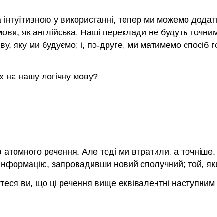
інтуїтивною у використанні, тепер ми можемо додати 
ови, як англійська. Наші переклади не будуть точним
, яку ми будуємо; і, по-друге, ми матимемо спосіб г
х на нашу логічну мову?
 атомного речення. Але тоді ми втратили, а точніше,
інформацію, запровадивши новий сполучний; той, яки
теся ви, що ці речення вище еквівалентні наступним