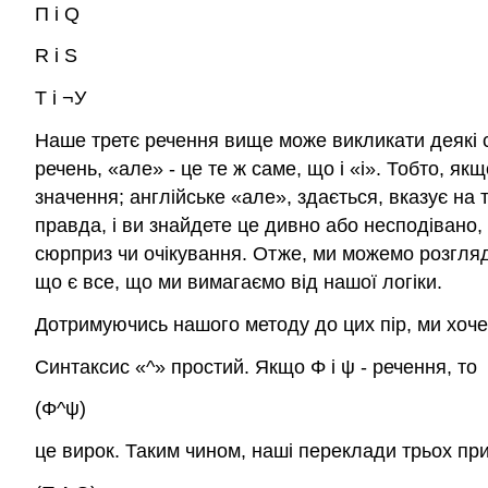
П
і
Q
R
і
S
Т
і
¬У
Наше третє речення вище може викликати деякі су
речень, «але» - це те ж саме, що і «і». Тобто, як
значення; англійське «але», здається, вказує на
правда, і ви знайдете це дивно або несподівано
сюрприз чи очікування. Отже, ми можемо розгляда
що є все, що ми вимагаємо від нашої логіки.
Дотримуючись нашого методу до цих пір, ми хоче
Синтаксис «
^
» простий. Якщо
Φ
і
ψ
- речення, то
(Φ^ψ)
це вирок. Таким чином, наші переклади трьох пр