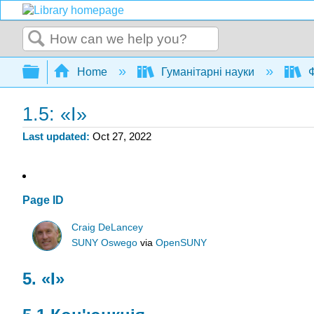
Search
Expand/collapse global hierarchy
Home
Гуманітарні науки
Ф
1.5: «І»
Last updated
Oct 27, 2022
Page ID
Craig DeLancey
SUNY Oswego
via
OpenSUNY
5. «І»