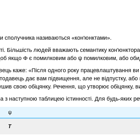
ини сполучника називаються «кон'юнктами».
сті. Більшість людей вважають семантику кон'юнкто
 щоб якщо
Φ
є помилковим або
ψ
помилковим, або обид
ець каже: «Після одного року працевлаштування ви 
одавець дає вам підвищення, але не відпустку, або ві
шив свою обіцянку. Речення, що утворює обіцянку, 
а з наступною таблицею істинності. Для будь-яких р
ψ
Т