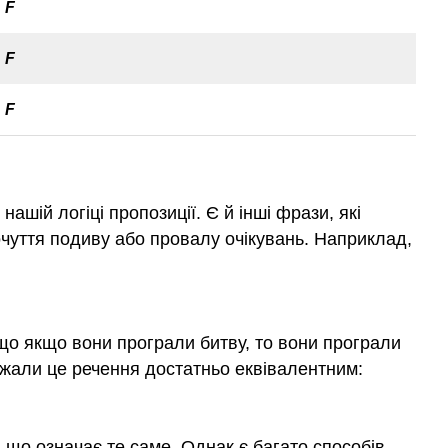
F
F
F
шій логіці пропозиції. Є й інші фрази, які
чуття подиву або провалу очікувань. Наприклад,
, що якщо вони програли битву, то вони програли
ажали це речення достатньо еквівалентним:
, що означає те саме. Однак є багато способів,