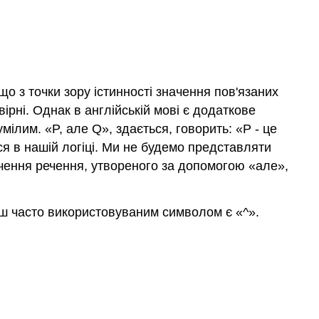
о з точки зору істинності значення пов'язаних
вірні. Однак в англійській мові є додаткове
умілим. «
P
, але
Q
», здається, говорить: «
P
- це
я в нашій логіці. Ми не будемо представляти
ачення речення, утвореного за допомогою «але»,
ьш часто використовуваним символом є «
^
».