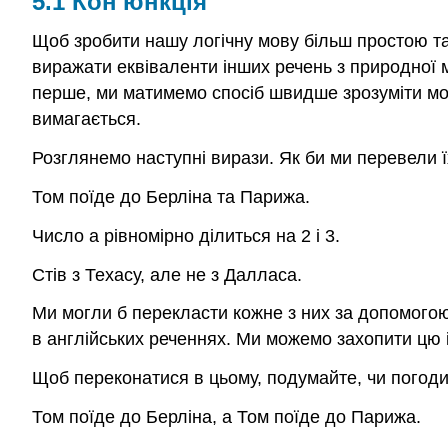
5.1 Кон'юнкція
Щоб зробити нашу логічну мову більш простою та 
виражати еквіваленти інших речень з природної м
перше, ми матимемо спосіб швидше зрозуміти мову
вимагається.
Розглянемо наступні вирази. Як би ми перевели ї
Том поїде до Берліна та Парижа.
Число
a
рівномірно ділиться на 2 і 3.
Стів з Техасу, але не з Далласа.
Ми могли б перекласти кожне з них за допомогою
в англійських реченнях. Ми можемо захопити цю 
Щоб переконатися в цьому, подумайте, чи погоди
Том поїде до Берліна, а Том поїде до Парижа.