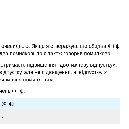
ра очевидною. Якщо я стверджую, що обидва
Φ
і
ψ
ва помилкові, то я також говорив помилково.
отримаєте підвищення і двотижневу відпустку».
дпустку, але не підвищення, ні відпустку. У
виявилося помилковим.
ечень
Φ
і
ψ
:
(Φ^ψ)
Т