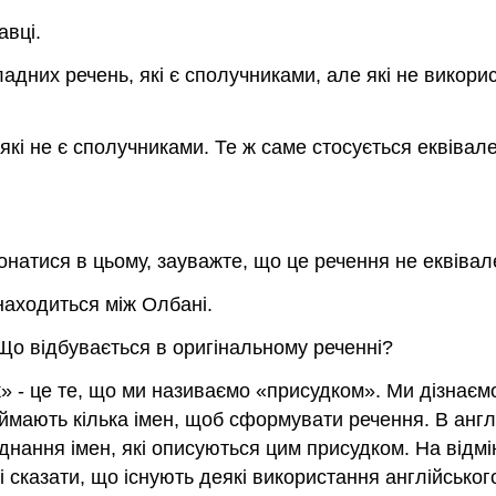
авці.
адних речень, які є сполучниками, але які не викор
, які не є сполучниками. Те ж саме стосується еквіва
онатися в цьому, зауважте, що це речення не еквіва
находиться між Олбані.
Що відбувається в оригінальному реченні?
» - це те, що ми називаємо «присудком». Ми дізнаємо
иймають кілька імен, щоб сформувати речення. В англ
днання імен, які описуються цим присудком. На відмін
і сказати, що існують деякі використання англійського