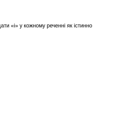
символізації
для
кон'юнкції
5.6
ти «і» у кожному реченні як істинно
Складні
речення
5.6
Проблеми