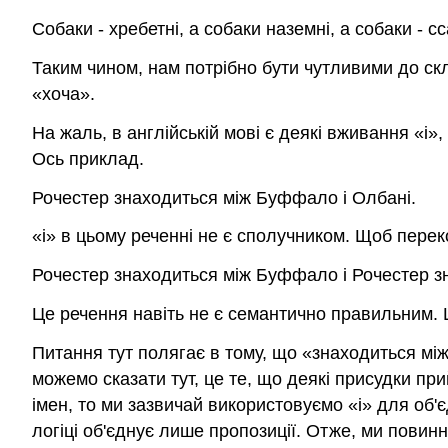
Собаки - хребетні, а собаки наземні, а собаки - сс
Таким чином, нам потрібно бути чутливими до скл
«хоча».
На жаль, в англійській мові є деякі вживання «і»
Ось приклад.
Рочестер знаходиться між Буффало і Олбані.
«і» в цьому реченні не є сполучником. Щоб перек
Рочестер знаходиться між Буффало і Рочестер з
Це речення навіть не є семантично правильним. 
Питання тут полягає в тому, що «знаходиться між
можемо сказати тут, це те, що деякі присудки пр
імен, то ми зазвичай використовуємо «і» для об'є
логіці об'єднує лише пропозиції. Отже, ми повинн