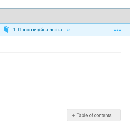
Exp
1: Пропозиційна логіка
1.5: «І»
Table of contents
5.