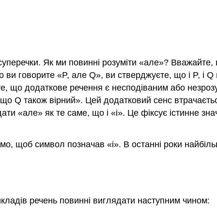
перечки. Як ми повинні розуміти «але»? Вважайте, щ
що ви говорите «
P
, але
Q
», ви стверджуєте, що і
P
, і
Q
 те, що додаткове речення є несподіваним або незроз
, що
Q
також вірний». Цей додатковий сенс втрачаєтьс
ти «але» як те саме, що і «і». Це фіксує істинне зн
мо, щоб символ позначав «і». В останні роки найбіл
икладів речень повинні виглядати наступним чином: