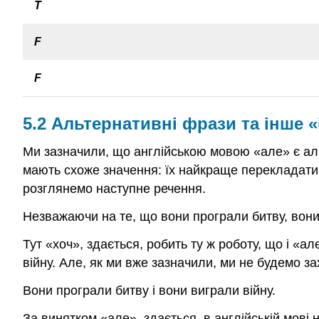
Т
F
F
5.2 Альтернативні фрази та інше «
Ми зазначили, що англійською мовою «але» є альт
мають схоже значення: їх найкраще перекладати
розглянемо наступне речення.
Незважаючи на те, що вони програли битву, вони
Тут «хоч», здається, робить ту ж роботу, що і «а
війну. Але, як ми вже зазначили, ми не будемо 
Вони програли битву і вони виграли війну.
За винятком «але», здається, в англійській мові 