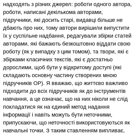
надходять з різних джерел: роботи одного автора,
роботи, написані декількома авторами,
підручники, які досить старі, видавці більше не
дбають про них, тому автори вирішили випустити
їх у суспільне надбання, редагували збірки статей
авторами, які бажають безкоштовно віддати свою
роботу (як у випадку з цим томом), та твори, які є
збірками класичних текстів, які є достатньо
дорослими, щоб бути у відкритому доступі (які
складають основну частину створених мною
підручників ОР). Я вважаю, що життєво важливо
підходити до всіх підручників як до інструментів
навчання, а це означає, що на них ніколи не слід
покладатися як на єдиний метод надання
інформації і навіть можуть бути неточними,
припускаючи, що неточності використовуються як
навчальні точки. З таким ставленням випливає,