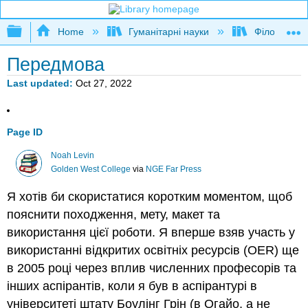
Expand/collapse global hierarchy
Home
Гуманітарні науки
Філософія
Передмова
Last updated
Oct 27, 2022
Page ID
Noah Levin
Golden West College
via
NGE Far Press
Я хотів би скористатися коротким моментом, щоб
пояснити походження, мету, макет та
використання цієї роботи. Я вперше взяв участь у
використанні відкритих освітніх ресурсів (OER) ще
в 2005 році через вплив численних професорів та
інших аспірантів, коли я був в аспірантурі в
університеті штату Боулінг Грін (в Огайо, а не