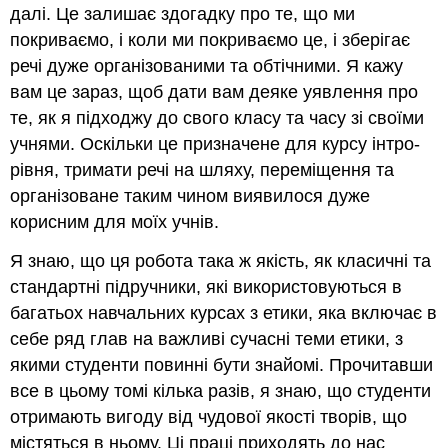
далі. Це залишає здогадку про те, що ми
покриваємо, і коли ми покриваємо це, і зберігає
речі дуже організованими та обтічними. Я кажу
вам це зараз, щоб дати вам деяке уявлення про
те, як я підходжу до свого класу та часу зі своїми
учнями. Оскільки це призначене для курсу інтро-
рівня, тримати речі на шляху, переміщення та
організоване таким чином виявилося дуже
корисним для моїх учнів.
Я знаю, що ця робота така ж якість, як класичні та
стандартні підручники, які використовуються в
багатьох навчальних курсах з етики, яка включає в
себе ряд глав на важливі сучасні теми етики, з
якими студенти повинні бути знайомі. Прочитавши
все в цьому томі кілька разів, я знаю, що студенти
отримають вигоду від чудової якості творів, що
містяться в ньому. Ці праці приходять до нас