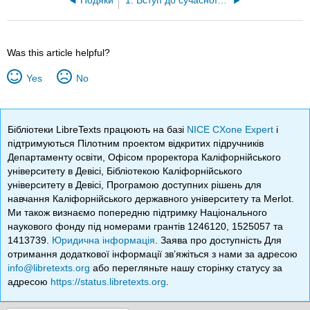
Подяки
1: Вступ до сучасної етики - технології, позитивні дії та імміграція
Was this article helpful?
Yes
No
Бібліотеки LibreTexts працюють на базі
NICE CXone Expert
і
підтримуються Пілотним проектом відкритих підручників
Департаменту освіти, Офісом проректора Каліфорнійського
університету в Девісі, Бібліотекою Каліфорнійського
університету в Девісі, Програмою доступних рішень для
навчання Каліфорнійського державного університету та Merlot.
Ми також визнаємо попередню підтримку Національного
наукового фонду під номерами грантів 1246120, 1525057 та
1413739.
Юридична інформація
. Заява про доступність Для
отримання додаткової інформації зв’яжіться з нами за адресою
info@libretexts.org
або перегляньте нашу сторінку статусу за
адресою
https://status.libretexts.org
.