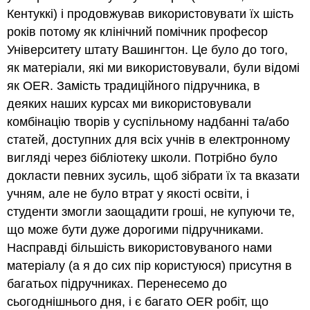
Кентуккі) і продовжував використовувати їх шість
років потому як клінічний помічник професор
Університету штату Вашингтон. Це було до того,
як матеріали, які ми використовували, були відомі
як OER. Замість традиційного підручника, в
деяких наших курсах ми використовували
комбінацію творів у суспільному надбанні та/або
статей, доступних для всіх учнів в електронному
вигляді через бібліотеку школи. Потрібно було
докласти певних зусиль, щоб зібрати їх та вказати
учням, але не було втрат у якості освіти, і
студенти змогли заощадити гроші, не купуючи те,
що може бути дуже дорогими підручниками.
Насправді більшість використовуваного нами
матеріалу (а я до сих пір користуюся) присутня в
багатьох підручниках. Перенесемо до
сьогоднішнього дня, і є багато OER робіт, що