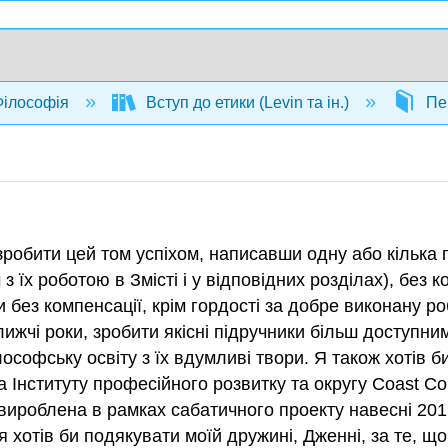
ілософія
Вступ до етики (Levin та ін.)
Пе
 зробити цей том успіхом, написавши одну або кілька 
 їх роботою в Змісті і у відповідних розділах), без 
 без компенсації, крім гордості за добре виконану роб
ижчі роки, зробити якісні підручники більш доступним
ософську освіту з їх вдумливі твори. Я також хотів б
 Інституту професійного розвитку та округу Coast Co
е вироблена в рамках сабатичного проекту навесні 201
я хотів би подякувати моїй дружині, Дженні, за те, щ