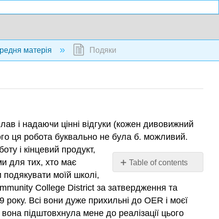
редня матерія
Подяки
глав і надаючи цінні відгуки (кожен дивовижний
кого ця робота буквально не була б. можливий.
оту і кінцевий продукт,
и для тих, хто має
Table of contents
No
и подякувати моїй школі,
headers
mmunity College District за затвердження та
9 року. Всі вони дуже прихильні до OER і моєї
о вона підштовхнула мене до реалізації цього