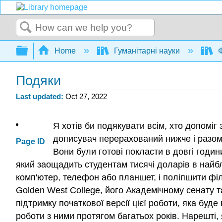
Search
Expand/collapse global hierarchy
Home
Гуманітарні науки
Ф
Подяки
Last updated
Oct 27, 2022
Я хотів би подякувати всім, хто допоміг
дописувач перерахований нижче і разом з
Page ID
Вони були готові покласти в довгі години
який заощадить студентам тисячі доларів в найбл
комп'ютер, телефон або планшет, і поліпшити філ
Golden West College, його Академічному сенату та
підтримку початкової версії цієї роботи, яка буд
роботи з ними протягом багатьох років. Нарешті, 