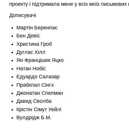
проекту і підтримала мене у всіх моїх письмових
Дописувачі
Мартін Беренпас
Бен Девіс
Христина Гроб
Дуглас Хілл
Ян Францішек Яцко
Натан Нобіс
Едуардо Салазар
Прабхпал Сінгх
Джонатан Спелман
Давид Сволба
Крістін Сімут Уейлі
Вулдрідж Б.М.