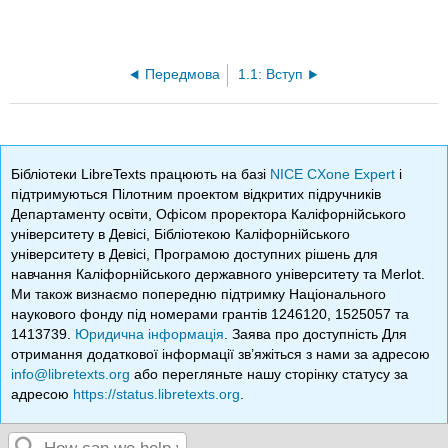
Передмова
1.1: Вступ
Бібліотеки LibreTexts працюють на базі
NICE CXone Expert
і
підтримуються Пілотним проектом відкритих підручників
Департаменту освіти, Офісом проректора Каліфорнійського
університету в Девісі, Бібліотекою Каліфорнійського
університету в Девісі, Програмою доступних рішень для
навчання Каліфорнійського державного університету та Merlot.
Ми також визнаємо попередню підтримку Національного
наукового фонду під номерами грантів 1246120, 1525057 та
1413739.
Юридична інформація
. Заява про доступність Для
отримання додаткової інформації зв’яжіться з нами за адресою
info@libretexts.org
або перегляньте нашу сторінку статусу за
адресою
https://status.libretexts.org
.