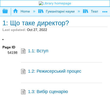
Expand/collapse global hierarchy
Home
Гуманітарні науки
Театр і кіно
1: Що таке директор?
Last updated
Oct 27, 2022
Page ID
1.1: Вступ
54198
1.2: Режисерський процес
1.3: Вибір сценарію