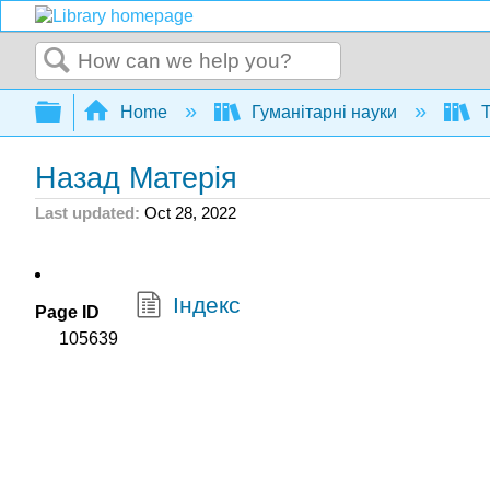
Search
Expand/collapse global hierarchy
Home
Гуманітарні науки
Т
Назад Матерія
Last updated
Oct 28, 2022
Індекс
Page ID
105639