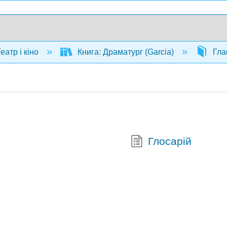
еатр і кіно
Книга: Драматург (Garcia)
Гла
Глосарій