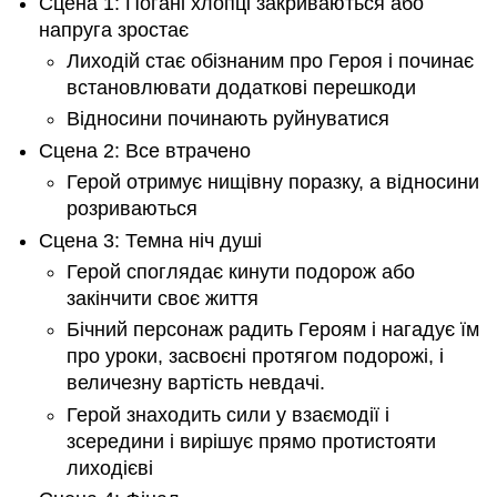
Сцена 1: Погані хлопці закриваються або
напруга зростає
Лиходій стає обізнаним про Героя і починає
встановлювати додаткові перешкоди
Відносини починають руйнуватися
Сцена 2: Все втрачено
Герой отримує нищівну поразку, а відносини
розриваються
Сцена 3: Темна ніч душі
Герой споглядає кинути подорож або
закінчити своє життя
Бічний персонаж радить Героям і нагадує їм
про уроки, засвоєні протягом подорожі, і
величезну вартість невдачі.
Герой знаходить сили у взаємодії і
зсередини і вирішує прямо протистояти
лиходієві