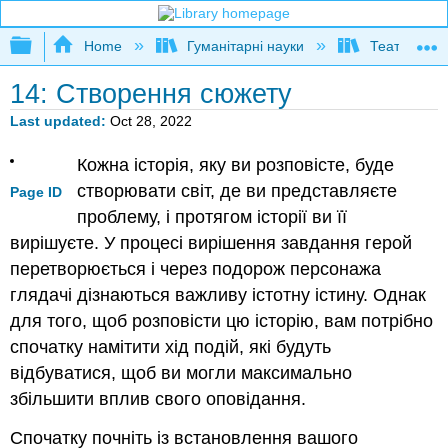
Expand/collapse global hierarchy
Home
Гуманітарні науки
Театр і кіно
14: Створення сюжету
Last updated
Oct 28, 2022
Кожна історія, яку ви розповісте, буде
створювати світ, де ви представляєте
Page ID
проблему, і протягом історії ви її
вирішуєте. У процесі вирішення завдання герой
перетворюється і через подорож персонажа
глядачі дізнаються важливу істотну істину. Однак
для того, щоб розповісти цю історію, вам потрібно
спочатку намітити хід подій, які будуть
відбуватися, щоб ви могли максимально
збільшити вплив свого оповідання.
Спочатку почніть із встановлення вашого