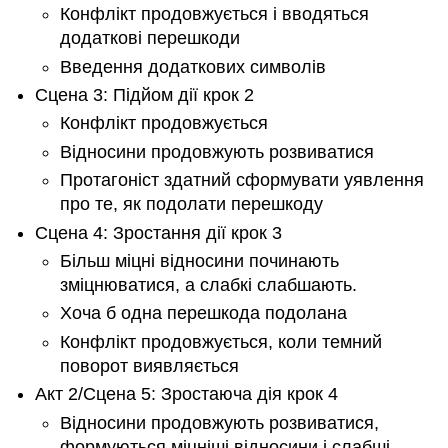
Конфлікт продовжується і вводяться
додаткові перешкоди
Введення додаткових символів
Сцена 3: Підйом дії крок 2
Конфлікт продовжується
Відносини продовжують розвиватися
Протагоніст здатний сформувати уявлення
про те, як подолати перешкоду
Сцена 4: Зростання дії крок 3
Більш міцні відносини починають
зміцнюватися, а слабкі слабшають.
Хоча б одна перешкода подолана
Конфлікт продовжується, коли темний
поворот виявляється
Акт 2/Сцена 5: Зростаюча дія крок 4
Відносини продовжують розвиватися,
формуються міцніші відносини і слабші