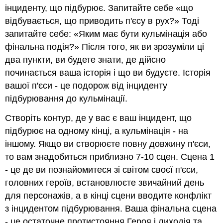
інциденту, що підбурює. Запитайте себе «що
відбувається, що приводить п'єсу в рух?» Тоді
запитайте себе: «Яким має бути кульмінація або
фінальна подія?» Після того, як ви зрозуміли ці
два пункти, ви будете знати, де дійсно
починається ваша історія і що ви будуєте. Історія
вашої п'єси - це подорож від інциденту
підбурювання до кульмінації.
Створіть контур, де у вас є ваш інцидент, що
підбурює на одному кінці, а кульмінація - на
іншому. Якщо ви створюєте повну довжину п'єси,
то вам знадобиться приблизно 7-10 сцен. Сцена 1
- це де ви познайомитеся зі світом своєї п'єси,
головних героїв, встановлюєте звичайний день
для персонажів, а в кінці сцени вводите конфлікт
з інцидентом підбурювання. Ваша фінальна сцена
- це остаточне протистояння Героя і лиходія та