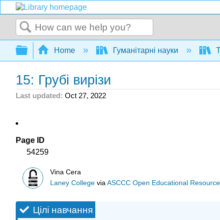
Search
Expand/collapse global hierarchy
Home
Гуманітарні науки
Т
15: Грубі вирізи
Last updated
Oct 27, 2022
Page ID
54259
Vina Cera
Laney College
via
ASCCC Open Educational Resources 
Цілі навчання