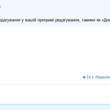
я
дагування у вашій програмі редагування, такими як «До
14.1: Редагу