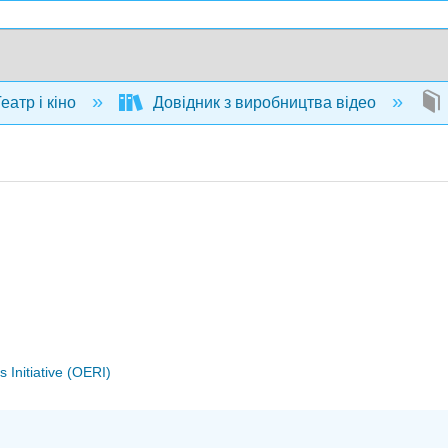
еатр і кіно
Довідник з виробництва відео
Initiative (OERI)