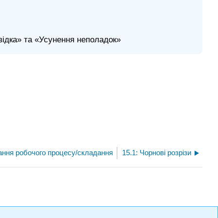
відка» та «Усунення неполадок»
вання робочого процесу/складання
15.1: Чорнові розрізи