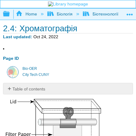
Expand/collapse global hierarchy
Home
Біологія
Біотехнології
2.4: Хроматографія
Last updated
Oct 24, 2022
Page ID
Bio-OER
City Tech CUNY
Table of contents
Чи
харчові
барвники,
що
використовуються
в
кольорових