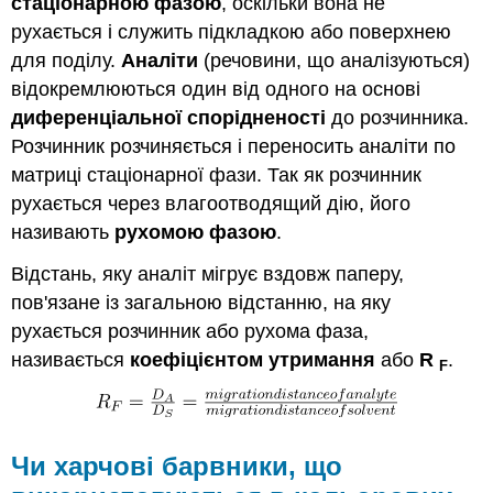
стаціонарною фазою
, оскільки вона не
рухається і служить підкладкою або поверхнею
для поділу.
Аналіти
(речовини, що аналізуються)
відокремлюються один від одного на основі
диференціальної спорідненості
до розчинника.
Розчинник розчиняється і переносить аналіти по
матриці стаціонарної фази. Так як розчинник
рухається через влагоотводящий дію, його
називають
рухомою фазою
.
Відстань, яку аналіт мігрує вздовж паперу,
пов'язане із загальною відстанню, на яку
рухається розчинник або рухома фаза,
називається
коефіцієнтом
утримання
або
R
.
F
Чи харчові барвники, що