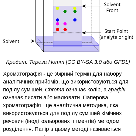
цукерках,
такими
ж,
як
хімічні
речовини,
затверджені
FD
&
C?
Кредит:
Тереза Нотт [CC BY-SA 3.0 або GFDL]
Таблиця
еталонних
Хроматографія - це збірний термін для набору
стандартів
аналітичних прийомів, що використовуються для
Таблиця
поділу сумішей.
Chroma
означає колір, а
графік
невідомих
означає писати або малювати. Паперова
Відображати
хроматографія - це аналітична методика, яка
використовується для поділу сумішей хімічних
речовин (іноді кольорових пігментів) методом
розділення. Папір в цьому методі називається